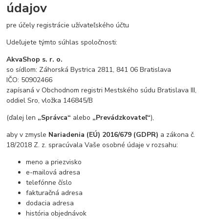
údajov
pre účely registrácie užívateľského účtu
Udeľujete týmto súhlas spoločnosti:
AkvaShop s. r. o.
so sídlom: Záhorská Bystrica 2811, 841 06 Bratislava
IČO: 50902466
zapísaná v Obchodnom registri Mestského súdu Bratislava III,
oddiel Sro, vložka 146845/B
(ďalej len
„Správca“
alebo
„Prevádzkovateľ“
),
aby v zmysle
Nariadenia (EÚ) 2016/679 (GDPR)
a zákona č.
18/2018 Z. z. spracúvala Vaše osobné údaje v rozsahu:
meno a priezvisko
e-mailová adresa
telefónne číslo
fakturačná adresa
dodacia adresa
história objednávok