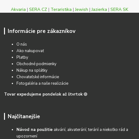
Akvaria
|
SERA CZ
|
Teraristika
|
Jewish
|
Jazierka
|
SERA SK
Informácie pre zákazníkov
O nás
Ako nakupovať
Platby
Obchodné podmienky
Nákup na splátky
Chovateľské informácie
Fotogaléria a naše realizácie
Tovar expedujeme pondelok až štvrtok
🟢
Najčítanejšie
Návod na použitie
akvárií, akvaterárií, terárií a niekoľko rád a
upozornení