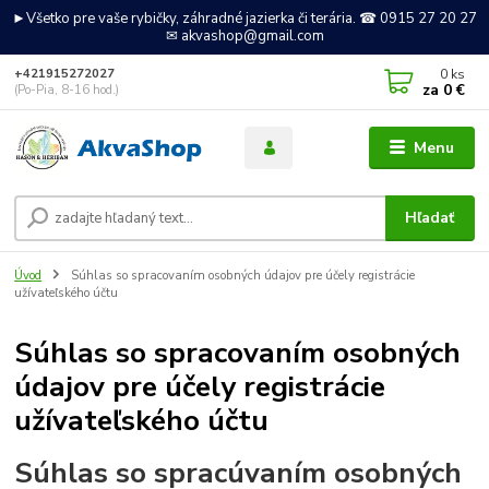
►Všetko pre vaše rybičky, záhradné jazierka či terária. ☎ 0915 27 20 27
✉ akvashop@gmail.com
0
ks
+421915272027
za
0 €
(Po-Pia, 8-16 hod.)
Menu
Hľadať
Úvod
Súhlas so spracovaním osobných údajov pre účely registrácie
užívateľského účtu
Súhlas so spracovaním osobných
údajov pre účely registrácie
užívateľského účtu
Súhlas so spracúvaním osobných