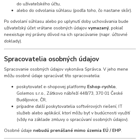
do užívateľského účtu,
alebo do odvolania súhlasu (podľa toho, čo nastane skôr).
Po odvolaní súhlasu alebo po uplynutí doby uchovávania bude
užívateľský účet vrátane osobných údajov
vymazaný
, pokiaľ
neexistuje iný právny dôvod na ich spracúvanie (napr. účtovné
doklady).
Spracovatelia osobných údajov
Spracovanie osobných údajov vykonáva Správca. V jeho mene
môžu osobné údaje spracúvať títo spracovatelia:
poskytovateľ e-shopovej platformy
Eshop-rychlo
,
Golemos s.r.o., Zátkovo nábřeží 448/73, 370 01 České
Budějovice, ČR,
prípadne ďalší poskytovatelia softvérových riešení, IT
služieb alebo aplikácií, ktorí môžu byť v budúcnosti využití
(vždy na základe zmluvy o spracúvaní osobných údajov).
Osobné údaje
nebudú prenášané mimo územia EÚ / EHP
.