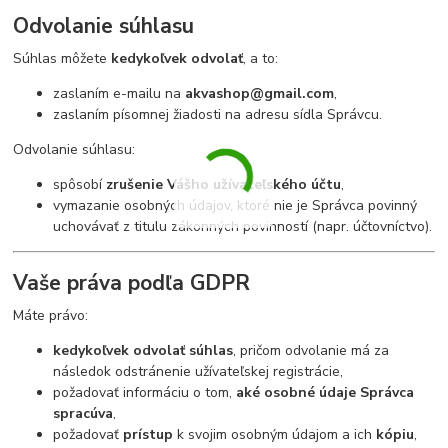
Odvolanie súhlasu
Súhlas môžete
kedykoľvek odvolať
, a to:
zaslaním e-mailu na
akvashop@gmail.com
,
zaslaním písomnej žiadosti na adresu sídla Správcu.
Odvolanie súhlasu:
spôsobí
zrušenie Vášho užívateľského účtu
,
vymazanie osobných údajov, ktoré nie je Správca povinný
uchovávať z titulu zákonných povinností (napr. účtovníctvo).
Vaše práva podľa GDPR
Máte právo:
kedykoľvek odvolať súhlas
, pričom odvolanie má za
následok odstránenie užívateľskej registrácie,
požadovať informáciu o tom,
aké osobné údaje Správca
spracúva
,
požadovať
prístup
k svojim osobným údajom a ich
kópiu
,