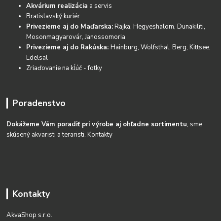
Akvárium realizácia
a servis
Bratislavský kuriér
Privezieme aj do Maďarska:
Rajka, Hegyeshalom, Dunakiliti,
Mosonmagyarovár, Janossomoria
Privezieme aj do Rakúska:
Hainburg, Wolfsthal, Berg, Kittsee,
Edelsal
Zriaďovanie na kĺúč - fotky
Poradenstvo
Dokážeme Vám poradiť pri výrobe aj ohľadne sortimentu
, sme
skúsený akvaristi a teraristi.
Kontakty
Kontakty
AkvaShop s.r.o.