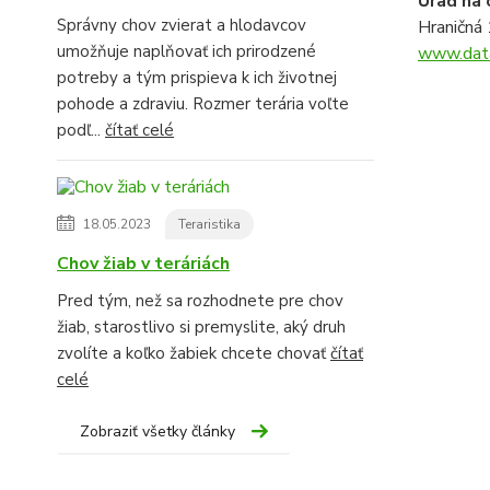
Úrad na 
Správny chov zvierat a hlodavcov
Hraničná
umožňuje naplňovať ich prirodzené
www.data
potreby a tým prispieva k ich životnej
pohode a zdraviu. Rozmer terária voľte
podľ...
čítať celé
18.05.2023
Teraristika
Chov žiab v teráriách
Pred tým, než sa rozhodnete pre chov
žiab, starostlivo si premyslite, aký druh
zvolíte a koľko žabiek chcete chovať
čítať
celé
Zobraziť všetky články