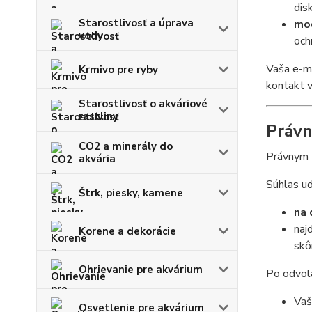
dis
Starostlivosť a úprava
mod
vody
och
Vaša e-m
Krmivo pre ryby
kontakt v
Starostlivosť o akváriové
rastliny
Právn
CO2 a minerály do
Právnym 
akvária
Súhlas ud
Štrk, piesky, kamene
na 
naj
Korene a dekorácie
skôr
Ohrievanie pre akvárium
Po odvola
Vaš
Osvetlenie pre akvárium