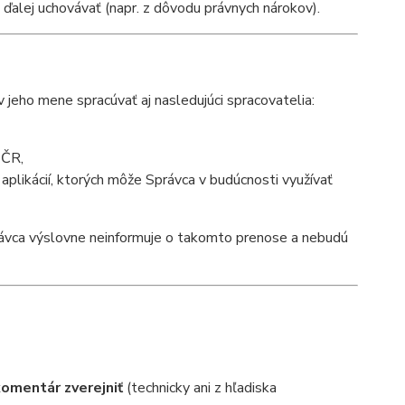
h ďalej uchovávať (napr. z dôvodu právnych nárokov).
jeho mene spracúvať aj nasledujúci spracovatelia:
 ČR,
aplikácií, ktorých môže Správca v budúcnosti využívať
rávca výslovne neinformuje o takomto prenose a nebudú
komentár zverejniť
(technicky ani z hľadiska