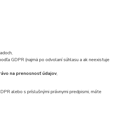
adoch,
odľa GDPR (najmä po odvolaní súhlasu a ak neexistuje
rávo na prenosnosť údajov
,
 GDPR alebo s príslušnými právnymi predpismi, máte