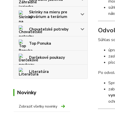
mod
súh
Skrinky na mieru pre
nák
akvárium a terárium
Odvol
Chovateľské potreby
Súhlas so
Top Ponuka
úpr
zas
Darčekové poukazy
pís
Literatúra
Po odvola
Spr
zab
Novinky
vym
och
Zobraziť všetky novinky