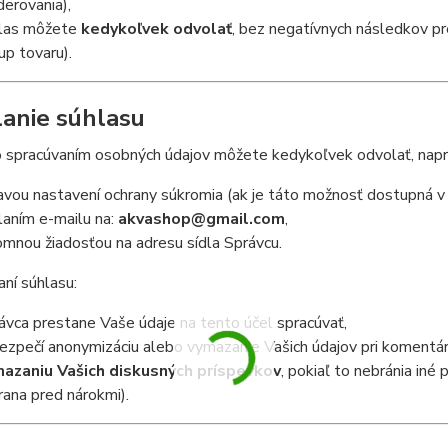
erovania),
las môžete
kedykoľvek odvolať
, bez negatívnych následkov pr
up tovaru).
anie súhlasu
 spracúvaním osobných údajov môžete kedykoľvek odvolať, naprí
avou nastavení ochrany súkromia (ak je táto možnosť dostupná v
laním e-mailu na:
akvashop@gmail.com
,
omnou žiadosťou na adresu sídla Správcu.
ní súhlasu:
ávca prestane Vaše údaje na tento účel spracúvať,
ezpečí anonymizáciu alebo vymazanie Vašich údajov pri komentáro
azaniu Vašich diskusných príspevkov
, pokiaľ to nebránia iné
rana pred nárokmi).