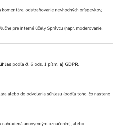
m komentára, odstraňovanie nevhodných príspevkov,
výlučne pre interné účely Správcu (napr. moderovanie,
úhlas
podľa čl. 6 ods. 1 písm.
a) GDPR
.
ra alebo do odvolania súhlasu (podľa toho, čo nastane
ka nahradená anonymným označením), alebo