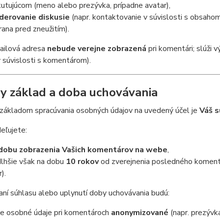
kutujúcom (meno alebo prezývka, prípadne avatar),
erovanie diskusie
(napr. kontaktovanie v súvislosti s obsaho
rana pred zneužitím).
ailová adresa
nebude verejne zobrazená
pri komentári; slúži 
 súvislosti s komentárom).
y základ a doba uchovávania
základom spracúvania osobných údajov na uvedený účel je
Váš s
eľujete:
dobu zobrazenia Vašich komentárov na webe
,
dlhšie však na dobu
10 rokov
od zverejnenia posledného komentá
).
ní súhlasu alebo uplynutí doby uchovávania budú:
e osobné údaje pri komentároch
anonymizované
(napr. prezýv