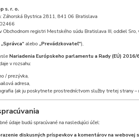
 s. r. o.
: Záhorská Bystrica 2811, 841 06 Bratislava
902466
v Obchodnom registri Mestského súdu Bratislava III, oddiel Sro
n
„Správca“
alebo
„Prevádzkovateľ“
),
ysle
Nariadenia Európskeho parlamentu a Rady (EÚ) 2016
aje v rozsahu:
o / prezývka,
ailová adresa,
ografia (ak ju poskytnete prostredníctvom služby tretej strany – n
spracúvania
né údaje budú spracúvané na nasledujúci účel:
razenie diskusných príspevkov a komentárov na webovej 