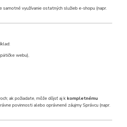
e samotné využívanie ostatných služieb e-shopu (napr.
klad:
 pätičke webu),
ch; ak požiadate, môže dôjsť aj k
kompletnému
 právne povinnosti alebo oprávnené záujmy Správcu (napr.