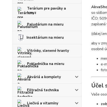
AkvaShop
Terárium pre pavúky a
so sídlom
hmyz
IČO: 50
zapísaná 
Paludárium na mieru
(ďalej le
Insektárium na mieru
aby v zm
osobné úd
Vitrínky, slenené hranty
men
Pokladnička na mieru
e-m
fot
Akváriá a komplety
Účel 
Filtračná technika
Vaše osob
Liečivá a vitamíny
zob