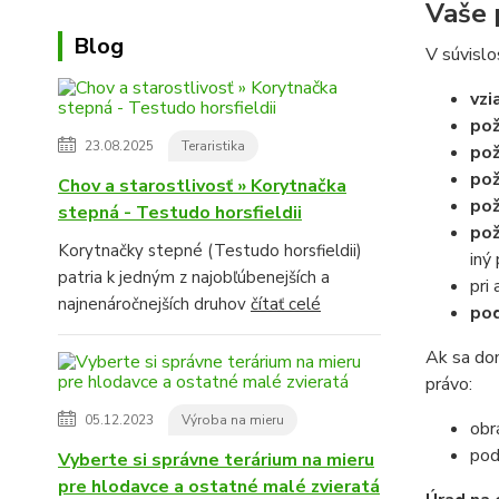
Vaše 
Blog
V súvislo
vzi
pož
23.08.2025
Teraristika
pož
pož
Chov a starostlivosť » Korytnačka
pož
stepná - Testudo horsfieldii
pož
Korytnačky stepné (Testudo horsfieldii)
iný
patria k jedným z najobľúbenejších a
pri
najnenáročnejších druhov
čítať celé
pod
Ak sa dom
právo:
05.12.2023
Výroba na mieru
obr
pod
Vyberte si správne terárium na mieru
pre hlodavce a ostatné malé zvieratá