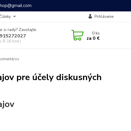
ashop@gmail.com
Články
Prihlásenie
e si rady? Zavolajte.
0
ks
915272027
za
0 €
a, 8-16 hod.)
 komentárov
jov pre účely diskusných
ajov