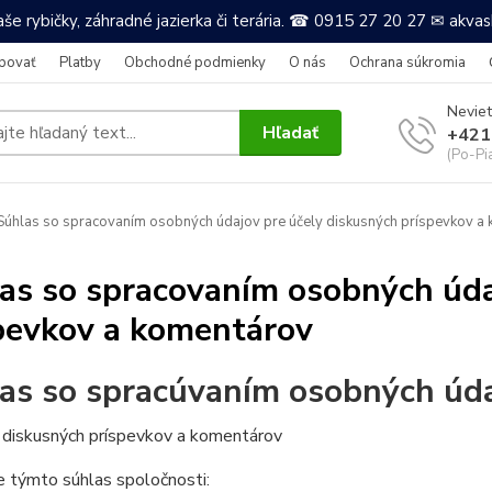
še rybičky, záhradné jazierka či terária. ☎ 0915 27 20 27 ✉ akv
povať
Platby
Obchodné podmienky
O nás
Ochrana súkromia
Neviet
Hľadať
+421
(Po-Pi
úhlas so spracovaním osobných údajov pre účely diskusných príspevkov a
as so spracovaním osobných úda
pevkov a komentárov
as so spracúvaním osobných úd
y diskusných príspevkov a komentárov
e týmto súhlas spoločnosti: