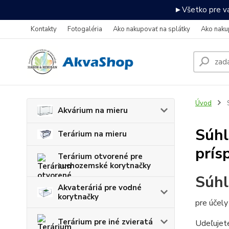
►Všetko pre va
Kontakty
Fotogaléria
Ako nakupovať na splátky
Ako naku
Úvod
S
Akvárium na mieru
Súhl
Terárium na mieru
prís
Terárium otvorené pre
suchozemské korytnačky
Súhl
Akvateráriá pre vodné
korytnačky
pre účel
Terárium pre iné zvieratá
Udeľujet