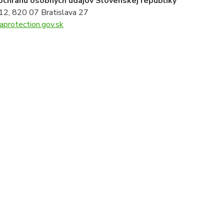
ochranu osobných údajov Slovenskej republiky
 12, 820 07 Bratislava 27
protection.gov.sk