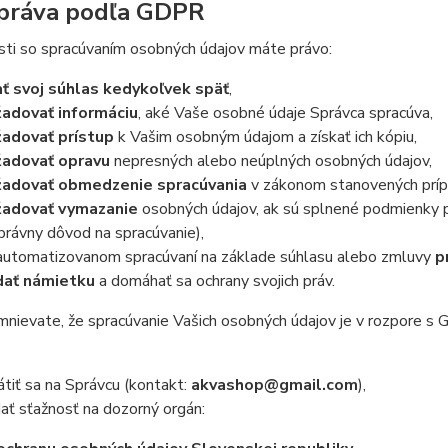
práva podľa GDPR
sti so spracúvaním osobných údajov máte právo:
ať svoj súhlas kedykoľvek späť
,
adovať informáciu
, aké Vaše osobné údaje Správca spracúva,
adovať prístup
k Vašim osobným údajom a získať ich kópiu,
adovať opravu
nepresných alebo neúplných osobných údajov,
adovať obmedzenie spracúvania
v zákonom stanovených príp
adovať vymazanie
osobných údajov, ak sú splnené podmienky p
 právny dôvod na spracúvanie),
 automatizovanom spracúvaní na základe súhlasu alebo zmluvy
p
ať námietku
a domáhať sa ochrany svojich práv.
nievate, že spracúvanie Vašich osobných údajov je v rozpore s
átiť sa na Správcu (kontakt:
akvashop@gmail.com
),
ať sťažnosť na dozorný orgán: