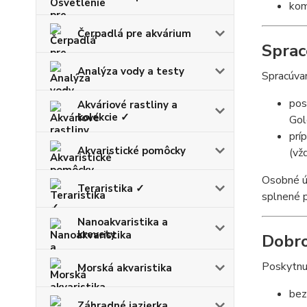
ko
Čerpadlá pre akvárium
Sprac
Analýza vody a testy
Spracúvan
pos
Akváriové rastliny a
kolekcie ✓
Gol
prí
Akvaristické pomôcky
(vž
Osobné 
Teraristika ✓
splnené 
Nanoakvaristika a
krevety
Dobro
Poskytnu
Morská akvaristika
bez
Záhradné jazierka