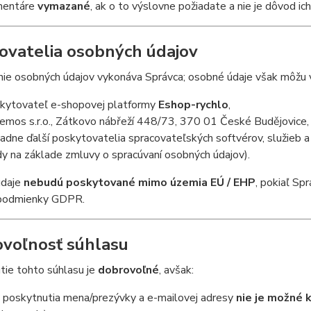
mentáre
vymazané
, ak o to výslovne požiadate a nie je dôvod ic
ovatelia osobných údajov
ie osobných údajov vykonáva Správca; osobné údaje však môžu v 
kytovateľ e-shopovej platformy
Eshop-rychlo
,
emos s.r.o., Zátkovo nábřeží 448/73, 370 01 České Budějovice,
padne ďalší poskytovatelia spracovateľských softvérov, služieb a 
dy na základe zmluvy o spracúvaní osobných údajov).
údaje
nebudú poskytované mimo územia EÚ / EHP
, pokiaľ Sp
podmienky GDPR.
voľnosť súhlasu
tie tohto súhlasu je
dobrovoľné
, avšak:
 poskytnutia mena/prezývky a e-mailovej adresy
nie je možné 