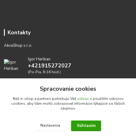
Kontakty
AkvaShop s.r.o.
Igor Heriban
+421915272027
(Po-Pia, 8-16 hod.)
akvashop@gmail.com
Spracovanie cookies
Náš e-shop a partneri potrebujú Váš
súhlas
s použitím súborov
cookies, aby Vám mohli zobrazovať informácie týkajúce sa Vašich
záujmov.
Súhlasím
Nastavenia
Realizujeme prírodné akvária: AkvaShop s.r.o. • IBAN:
SK3911000000002947087849