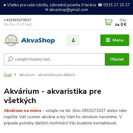
►Všetko pre vaše rybičky, záhradné jazierka či terária. ☎ 0915 27 20 27
✉ akvashop@gmail.com
0
ks
+421915272027
za
0 €
(Po-Pia, 8-16 hod.)
Menu
Hľadať
Úvod
Akvárium - akvaristika pre všetkých
Akvárium - akvaristika pre
všetkých
Akvárium na mieru
- volajte na tel. číslo 0915272027 alebo nám
napíšte Váš rozmer akvária a my Vám ho obratom naceníme. V
prípade potreby ďalších inofrmácií Vás budeme kontaktovať.