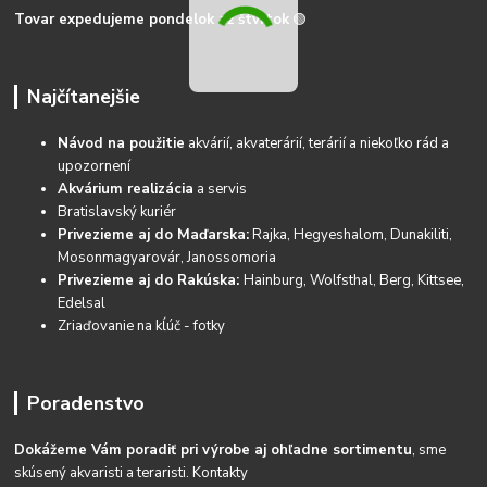
Tovar expedujeme pondelok až štvrtok
🟢
Najčítanejšie
Návod na použitie
akvárií, akvaterárií, terárií a niekoľko rád a
upozornení
Akvárium realizácia
a servis
Bratislavský kuriér
Privezieme aj do Maďarska:
Rajka, Hegyeshalom, Dunakiliti,
Mosonmagyarovár, Janossomoria
Privezieme aj do Rakúska:
Hainburg, Wolfsthal, Berg, Kittsee,
Edelsal
Zriaďovanie na kĺúč - fotky
Poradenstvo
Dokážeme Vám poradiť pri výrobe aj ohľadne sortimentu
, sme
skúsený akvaristi a teraristi.
Kontakty