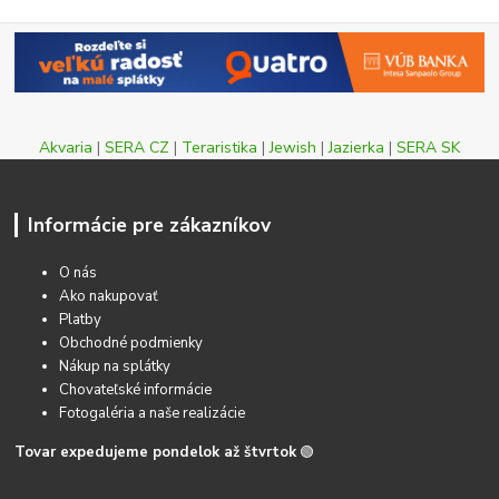
Akvaria
|
SERA CZ
|
Teraristika
|
Jewish
|
Jazierka
|
SERA SK
Informácie pre zákazníkov
O nás
Ako nakupovať
Platby
Obchodné podmienky
Nákup na splátky
Chovateľské informácie
Fotogaléria a naše realizácie
Tovar expedujeme pondelok až štvrtok
🟢