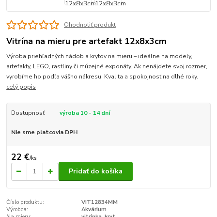
Ohodnotiť produkt
Vitrína na mieru pre artefakt 12x8x3cm
Výroba priehľadných nádob a krytov na mieru – ideálne na modely,
artefakty, LEGO, rastliny či múzejné exponáty. Ak nenájdete svoj rozmer,
vyrobíme ho podľa vášho nákresu. Kvalita a spokojnosť na dlhé roky.
celý popis
Dostupnosť
výroba 10 - 14 dní
Nie sme platcovia DPH
22 €
/
ks
Pridať do košíka
Číslo produktu:
VIT12834MM
Výrobca:
Akvárium
Na mieru:
vitrínka, kryt