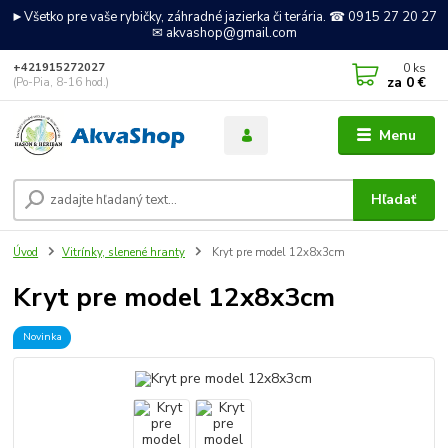
►Všetko pre vaše rybičky, záhradné jazierka či terária. ☎ 0915 27 20 27
✉ akvashop@gmail.com
0
ks
+421915272027
za
0 €
(Po-Pia, 8-16 hod.)
Menu
Hľadať
Úvod
Vitrínky, slenené hranty
Kryt pre model 12x8x3cm
Kryt pre model 12x8x3cm
Novinka