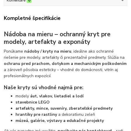
Komentáre
0
Kompletné špecifikácie
Nádoba na mieru – ochranný kryt pre
modely, artefakty a exponáty
Ponúkame
nádoby / kryty na mieru
, ideálne ako ochranné
riešenie pre modely, artefakty či prezentačné predmety. Slúžia na
ochranu pred prachom, dotykom a mechanickým poškodením
a zároveň pôsobia esteticky – vhodné do domácnosti, vitrín aj
profesionálnych expozícií.
Naše kryty sú vhodné najmä pre:
modely
áut, vlakov, lietadiel a lodí
stavebnice LEGO
artefakty, mince, suveníry, zberateľské predmety
hrantíky pre rastliny
a dekoratívnu zeleň
múzeá, galérie, výstavy a edukačné projekty
Ak vás napadne iné využitie,
neváhajte nás kontaktovať
– radi