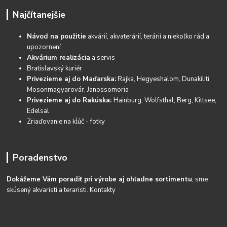
Najčítanejšie
Návod na použitie
akvárií, akvaterárií, terárií a niekoľko rád a
upozornení
Akvárium realizácia
a servis
Bratislavský kuriér
Privezieme aj do Maďarska:
Rajka, Hegyeshalom, Dunakiliti,
Mosonmagyarovár, Janossomoria
Privezieme aj do Rakúska:
Hainburg, Wolfsthal, Berg, Kittsee,
Edelsal
Zriaďovanie na kĺúč - fotky
Poradenstvo
Dokážeme Vám poradiť pri výrobe aj ohľadne sortimentu
, sme
skúsený akvaristi a teraristi.
Kontakty