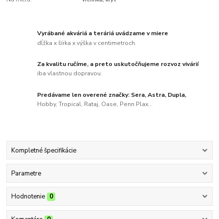
Vyrábané akváriá a teráriá uvádzame v miere
dĺžka x šírka x výška v centimetroch.
Za kvalitu ručíme, a preto uskutočňujeme rozvoz vivárií
iba vlastnou dopravou.
Predávame len overené značky: Sera, Astra, Dupla,
Hobby, Tropical, Rataj, Oase, Penn Plax...
Kompletné špecifikácie
Parametre
Hodnotenie
0