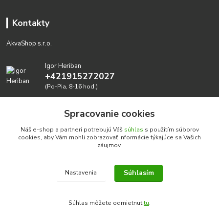
Kontakty
AkvaShop s.r.o.
Igor Heriban
+421915272027
(Po-Pia, 8-16 hod.)
akvashop@gmail.com
Spracovanie cookies
Náš e-shop a partneri potrebujú Váš
súhlas
s použitím súborov
cookies, aby Vám mohli zobrazovať informácie týkajúce sa Vašich
záujmov.
Súhlasím
Nastavenia
Realizujeme prírodné akvária: AkvaShop s.r.o. • IBAN:
SK3911000000002947087849
Súhlas môžete odmietnuť
tu
.
google-site-verification=0nmJ-HDbfWgdf7hn3NpxYEsEo-