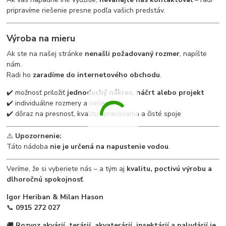
pripravíme riešenie presne podľa vašich predstáv.
Výroba na mieru
Ak ste na našej stránke
nenašli požadovaný rozmer
, napíšte
nám.
Radi ho
zaradíme do internetového obchodu
.
✔️ možnosť priložiť
jednoduchý nákres, náčrt alebo projekt
✔️ individuálne rozmery a riešenia
✔️ dôraz na presnosť, kvalitu spracovania a čisté spoje
⚠️
Upozornenie:
Táto nádoba
nie je určená na napustenie vodou
.
Veríme, že si vyberiete nás – a tým aj
kvalitu, poctivú výrobu a
dlhoročnú spokojnosť
.
Igor Heriban & Milan Hason
📞
0915 272 027
🚚
Rozvoz akvárií, terárií, akvaterárií, insektárií a paludárií je