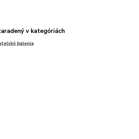
zaradený v kategóriách
teľské balenia