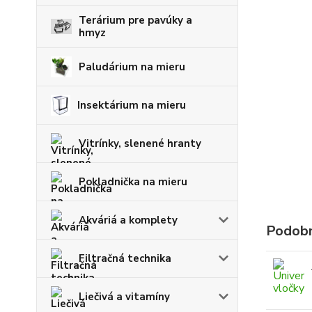
Terárium pre pavúky a
hmyz
Paludárium na mieru
Insektárium na mieru
Vitrínky, slenené hranty
Pokladnička na mieru
Akváriá a komplety
Podobn
Filtračná technika
Liečivá a vitamíny