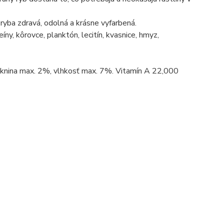
ryba zdravá, odolná a krásne vyfarbená.
íny, kôrovce, planktón, lecitín, kvasnice, hmyz,
áknina max. 2%, vlhkosť max. 7%. Vitamín A 22,000