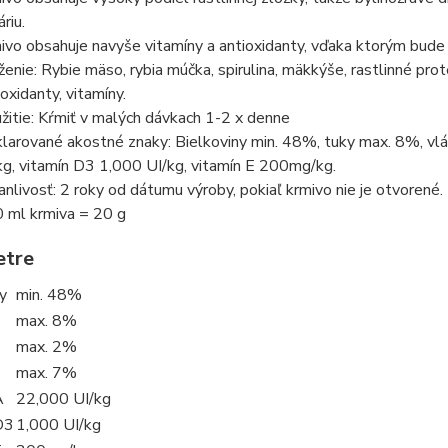
riu.
ivo obsahuje navyše vitamíny a antioxidanty, vďaka ktorým bude 
ženie: Rybie mäso, rybia múčka, spirulina, mäkkýše, rastlinné prote
ioxidanty, vitamíny.
žitie: Kŕmiť v malých dávkach 1-2 x denne
larované akostné znaky: Bielkoviny min. 48%, tuky max. 8%, vl
kg, vitamín D3 1,000 UI/kg, vitamín E 200mg/kg.
anlivosť: 2 roky od dátumu výroby, pokiaľ krmivo nie je otvorené.
 ml krmiva = 20 g
etre
y
min. 48%
max. 8%
max. 2%
max. 7%
A
22,000 UI/kg
D3
1,000 UI/kg