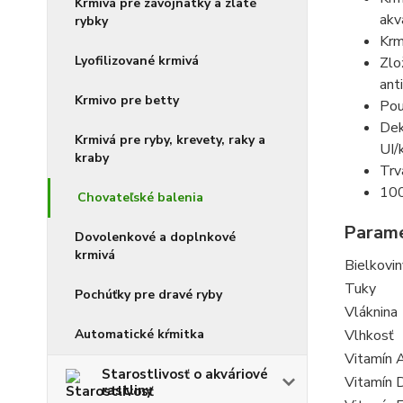
Krmivá pre závojnatky a zlaté
akvá
rybky
Krm
Lyofilizované krmivá
Zlo
ant
Krmivo pre betty
Pou
Dek
Krmivá pre ryby, krevety, raky a
UI/
kraby
Trv
100
Chovateľské balenia
Param
Dovolenkové a doplnkové
krmivá
Bielkovin
Tuky
Pochúťky pre dravé ryby
Vláknina
Automatické kŕmitka
Vlhkosť
Vitamín 
Starostlivosť o akváriové
Vitamín 
rastliny