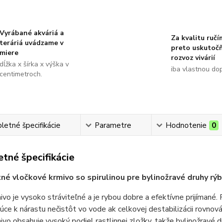
Vyrábané akváriá a
Za kvalitu ručí
teráriá uvádzame v
preto uskutoč
miere
rozvoz vivárií
dĺžka x šírka x výška v
iba vlastnou do
centimetroch.
etné špecifikácie
Parametre
Hodnotenie
0
tné špecifikácie
é vločkové krmivo so spirulinou pre bylinožravé druhy rýb
ivo je vysoko stráviteľné a je rybou dobre a efektívne prijíma
úce k nárastu nečistôt vo vode ak celkovej destabilizácii rovnová
ivo obsahuje vysoký podiel rastlinnej zložky, takže bylinožravé d