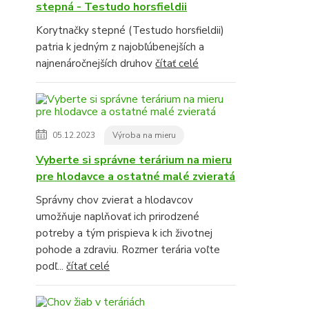
stepná - Testudo horsfieldii
Korytnačky stepné (Testudo horsfieldii)
patria k jedným z najobľúbenejších a
najnenáročnejších druhov
čítať celé
05.12.2023
Výroba na mieru
Vyberte si správne terárium na mieru
pre hlodavce a ostatné malé zvieratá
Správny chov zvierat a hlodavcov
umožňuje naplňovať ich prirodzené
potreby a tým prispieva k ich životnej
pohode a zdraviu. Rozmer terária voľte
podľ...
čítať celé