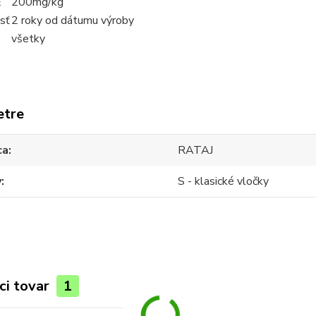
E
200mg/kg
sť
2 roky od dátumu výroby
všetky
etre
ca
RATAJ
y
S - klasické vločky
ci tovar
1