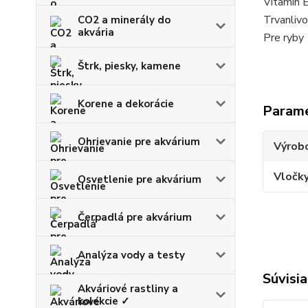
Vitamín 
Trvanlivo
CO2 a minerály do
akvária
Pre ryby
Štrk, piesky, kamene
Korene a dekorácie
Param
Ohrievanie pre akvárium
Výrob
Vločk
Osvetlenie pre akvárium
Čerpadlá pre akvárium
Analýza vody a testy
Súvisia
Akváriové rastliny a
kolekcie ✓