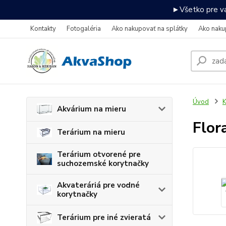
►Všetko pre va
Kontakty
Fotogaléria
Ako nakupovať na splátky
Ako naku
Úvod
K
Akvárium na mieru
Flor
Terárium na mieru
Terárium otvorené pre
suchozemské korytnačky
Akvateráriá pre vodné
korytnačky
Terárium pre iné zvieratá