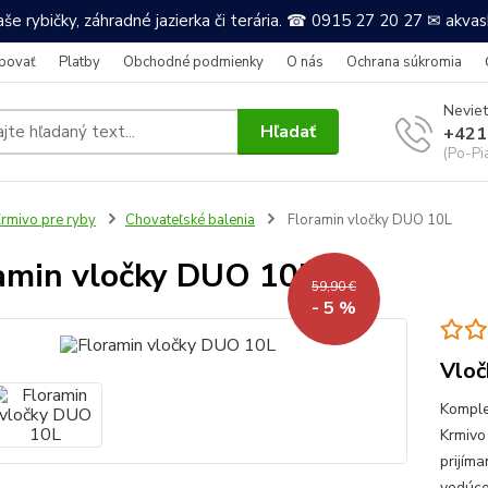
še rybičky, záhradné jazierka či terária. ☎ 0915 27 20 27 ✉ akv
povať
Platby
Obchodné podmienky
O nás
Ochrana súkromia
Neviet
Hľadať
+421
(Po-Pi
rmivo pre ryby
Chovateľské balenia
Floramin vločky DUO 10L
amin vločky DUO 10L
59,90 €
- 5 %
Vloč
Komple
Krmivo
prijím
vedúce