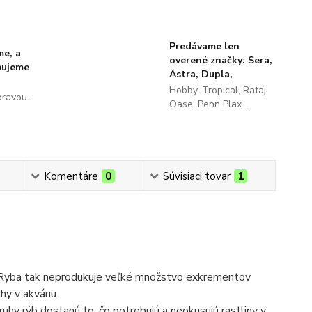
Predávame len
me, a
overené značky: Sera,
ňujeme
Astra, Dupla,
Hobby, Tropical, Rataj,
pravou.
Oase, Penn Plax...
Komentáre
0
Súvisiaci tovar
1
né. Ryba tak neprodukuje veľké množstvo exkrementov
hy v akváriu.
ruhy rýb dostanú to, čo potrebujú a neokusujú rastliny v