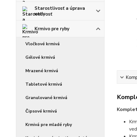
Starostlivosť a úprava
vody
Krmivo pre ryby
Vločkové krmivá
Gélové krmivá
Mrazené krmivá
Kompl
Tabletové krmivá
Komple
Granulované krmivá
Kompletn
Čipsové krmivá
Krm
Krmivá pre mladé ryby
ved
Krm