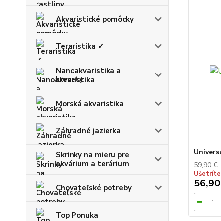
Akvaristické pomôcky
Teraristika ✓
Nanoakvaristika a
krevety
Morská akvaristika
Záhradné jazierka
Univers
Skrinky na mieru pre
akvárium a terárium
59,90 €
Ušetríte
56,90
Chovateľské potreby
Top Ponuka