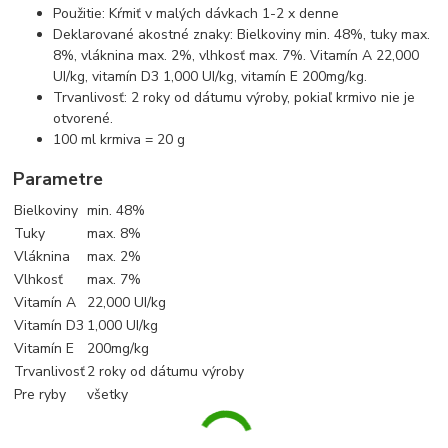
Použitie: Kŕmiť v malých dávkach 1-2 x denne
Deklarované akostné znaky: Bielkoviny min. 48%, tuky max.
8%, vláknina max. 2%, vlhkosť max. 7%. Vitamín A 22,000
UI/kg, vitamín D3 1,000 UI/kg, vitamín E 200mg/kg.
Trvanlivosť: 2 roky od dátumu výroby, pokiaľ krmivo nie je
otvorené.
100 ml krmiva = 20 g
Parametre
Bielkoviny
min. 48%
Tuky
max. 8%
Vláknina
max. 2%
Vlhkosť
max. 7%
Vitamín A
22,000 UI/kg
Vitamín D3
1,000 UI/kg
Vitamín E
200mg/kg
Trvanlivosť
2 roky od dátumu výroby
Pre ryby
všetky