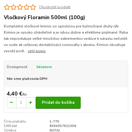
Ohodnotiť produkt
Vločkový Floramin 500ml (100g)
Kompletné vločkové krmivo so spirulinou pre bylinožravé druhy rýb
Krmivo je vysoko stráviteľné a je rybou dobre a efektívne prijímané. Ryba
tak neprodukuje veľké množstvo exkrementov vedúce k nárastu nečistôt
vo vode ak celkovej destabilizácii rovnováhy v akváriu. Krmivo obsahuje
vysoký podi...
celý popis
Dostupnosť
Skladom
Nie sme platcovia DPH
4,40 €
/
ks
Pridať do košíka
Číslo produktu:
1-770
EAN kód:
8594057621056
Výrobca:
RATAJ