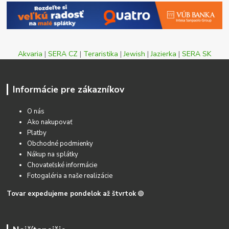
Akvaria
|
SERA CZ
|
Teraristika
|
Jewish
|
Jazierka
|
SERA SK
Informácie pre zákazníkov
O nás
Ako nakupovať
Platby
Obchodné podmienky
Nákup na splátky
Chovateľské informácie
Fotogaléria a naše realizácie
Tovar expedujeme pondelok až štvrtok
🟢