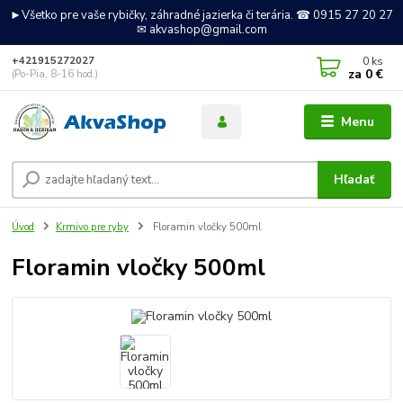
►Všetko pre vaše rybičky, záhradné jazierka či terária. ☎ 0915 27 20 27
✉ akvashop@gmail.com
0
ks
+421915272027
za
0 €
(Po-Pia, 8-16 hod.)
Menu
Hľadať
Úvod
Krmivo pre ryby
Floramin vločky 500ml
Floramin vločky 500ml