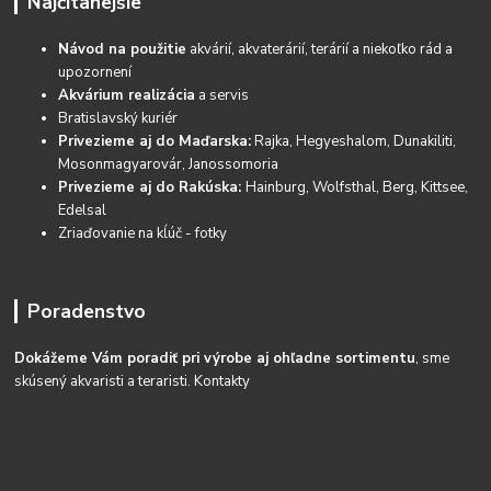
Najčítanejšie
Návod na použitie
akvárií, akvaterárií, terárií a niekoľko rád a
upozornení
Akvárium realizácia
a servis
Bratislavský kuriér
Privezieme aj do Maďarska:
Rajka, Hegyeshalom, Dunakiliti,
Mosonmagyarovár, Janossomoria
Privezieme aj do Rakúska:
Hainburg, Wolfsthal, Berg, Kittsee,
Edelsal
Zriaďovanie na kĺúč - fotky
Poradenstvo
Dokážeme Vám poradiť pri výrobe aj ohľadne sortimentu
, sme
skúsený akvaristi a teraristi.
Kontakty