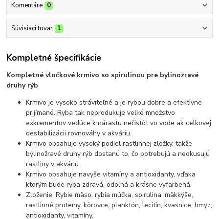
Komentáre
0
Súvisiaci tovar
1
Kompletné špecifikácie
Kompletné vločkové krmivo so spirulinou pre bylinožravé
druhy rýb
Krmivo je vysoko stráviteľné a je rybou dobre a efektívne
prijímané. Ryba tak neprodukuje veľké množstvo
exkrementov vedúce k nárastu nečistôt vo vode ak celkovej
destabilizácii rovnováhy v akváriu.
Krmivo obsahuje vysoký podiel rastlinnej zložky, takže
bylinožravé druhy rýb dostanú to, čo potrebujú a neokusujú
rastliny v akváriu.
Krmivo obsahuje navyše vitamíny a antioxidanty, vďaka
ktorým bude ryba zdravá, odolná a krásne vyfarbená.
Zloženie: Rybie mäso, rybia múčka, spirulina, mäkkýše,
rastlinné proteíny, kôrovce, planktón, lecitín, kvasnice, hmyz,
antioxidanty, vitamíny.