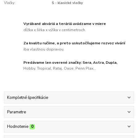
Vločky:
S - klasické vločky
Vyrábané akváriá a teráriá uvádzame v miere
dĺžka x šírka x výška v centimetroch.
Za kvalitu ručíme, a preto uskutočňujeme rozvoz vivárií
iba vlastnou dopravou.
Predávame len overené značky: Sera, Astra, Dupla,
Hobby, Tropical, Rataj, Oase, Penn Plax...
Kompletné špecifikácie
Parametre
Hodnotenie
0