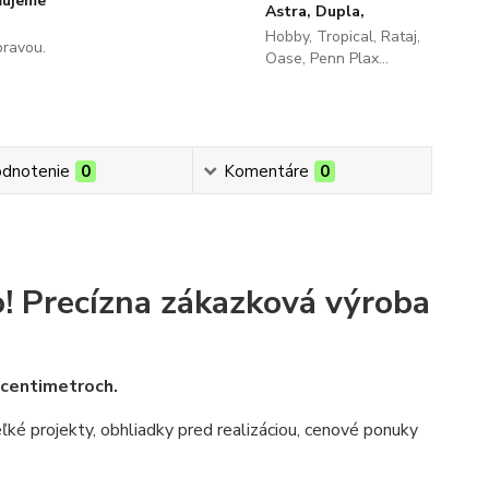
ňujeme
Astra, Dupla,
Hobby, Tropical, Rataj,
pravou.
Oase, Penn Plax...
dnotenie
0
Komentáre
0
!
Precízna zákazková výroba
v centimetroch.
veľké projekty, obhliadky pred realizáciou, cenové ponuky