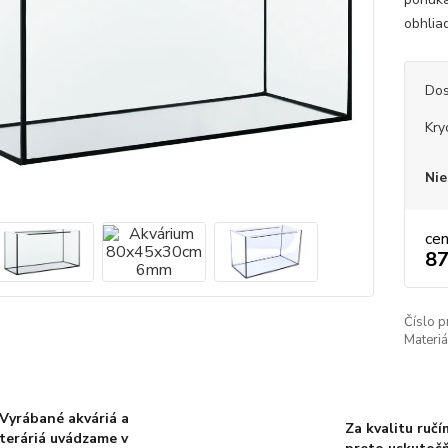
obhlia
Dos
Kry
Nie
ce
87
Číslo p
Materiá
Vyrábané akváriá a
Za kvalitu ručí
teráriá uvádzame v