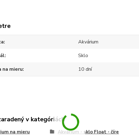
etre
ca
Akvárium
ál
Sklo
 na mieru
10 dní
zaradený v kategóriách
ium na mieru
Akvárium - sklo Float - číre