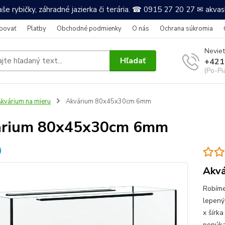
še rybičky, záhradné jazierka či terária. ☎ 0915 27 20 27 ✉ akv
povať
Platby
Obchodné podmienky
O nás
Ochrana súkromia
Neviet
Hľadať
+421
(Po-Pi
kvárium na mieru
Akvárium 80x45x30cm 6mm
árium 80x45x30cm 6mm
Akvá
Robíme
lepený
x šírka
ponúkam