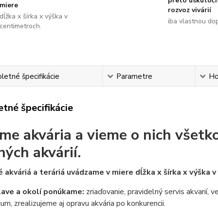
preto uskutoč
miere
rozvoz vivárií
dĺžka x šírka x výška v
iba vlastnou do
centimetroch.
etné špecifikácie
Parametre
Ho
tné špecifikácie
me akvária a vieme o nich všetko
ných akvárií.
 akváriá a teráriá uvádzame v miere dĺžka x šírka x výška 
lave a okolí ponúkame:
zriaďovanie, pravidelný servis akvarií, 
ium, zrealizujeme aj opravu akvária po konkurencii.