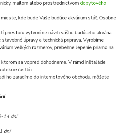
onicky, mailom alebo prostredníctvom
dopytového
a mieste, kde bude Vaše budúce akvárium stáť. Osobne
í priestoru vytvoríme návrh vášho budúceho akvária.
é stavebné úpravy a technická príprava. Vyrobíme
 akvárium veľkých rozmerov, prebehne lepenie priamo na
 na ktorom sa vopred dohodneme. V rámci inštalácie
olekcie rastlín.
radi ho zaradíme do internetového obchodu, môžete
rií
0-14 dní
1 dní