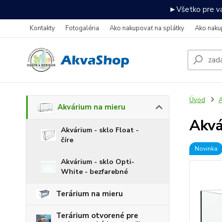
►Všetko pre va
Kontakty
Fotogaléria
Ako nakupovať na splátky
Ako naku
Úvod
A
Akvárium na mieru
Akv
Akvárium - sklo Float -
číre
Novinka
Akvárium - sklo Opti-
White - bezfarebné
Terárium na mieru
Terárium otvorené pre