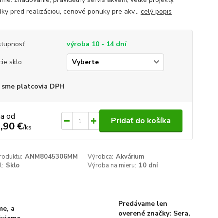
dky pred realizáciou, cenové ponuky pre akv...
celý popis
tupnosť
výroba 10 - 14 dní
cie sklo
 sme platcovia DPH
na od
Pridať do košíka
,90 €
/
ks
roduktu:
ANM8045306MM
Výrobca:
Akvárium
l:
Sklo
Výroba na mieru:
10 dní
Predávame len
me, a
overené značky: Sera,