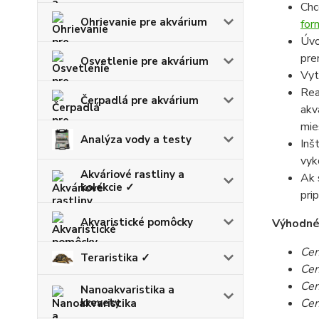
Chc
Ohrievanie pre akvárium
for
Úvo
pre
Osvetlenie pre akvárium
Vyt
Rea
Čerpadlá pre akvárium
akv
mie
Analýza vody a testy
Inš
vyk
Akváriové rastliny a
Ak 
kolekcie ✓
pri
Akvaristické pomôcky
Výhodné c
Cen
Teraristika ✓
Cen
Cen
Nanoakvaristika a
krevety
Cen