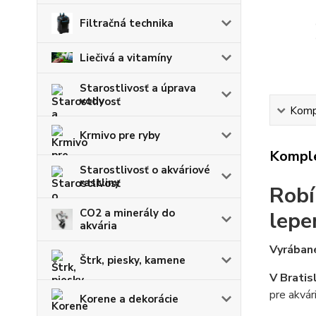
Filtračná technika
Liečivá a vitamíny
Starostlivosť a úprava
vody
Kompl
Krmivo pre ryby
Komple
Starostlivosť o akváriové
rastliny
Robí
CO2 a minerály do
lepe
akvária
Vyrábané
Štrk, piesky, kamene
V Bratis
pre akvár
Korene a dekorácie