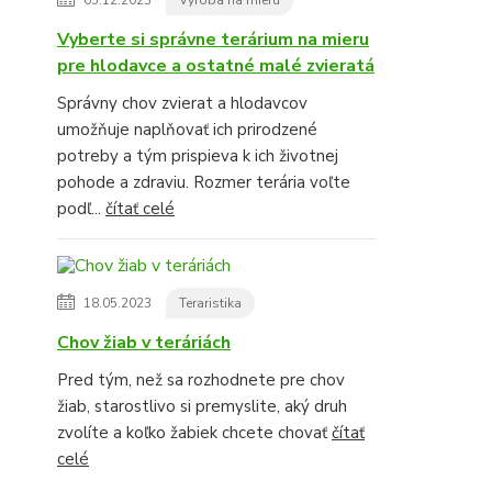
05.12.2023
Výroba na mieru
Vyberte si správne terárium na mieru
pre hlodavce a ostatné malé zvieratá
Správny chov zvierat a hlodavcov
umožňuje naplňovať ich prirodzené
potreby a tým prispieva k ich životnej
pohode a zdraviu. Rozmer terária voľte
podľ...
čítať celé
18.05.2023
Teraristika
Chov žiab v teráriách
Pred tým, než sa rozhodnete pre chov
žiab, starostlivo si premyslite, aký druh
zvolíte a koľko žabiek chcete chovať
čítať
celé