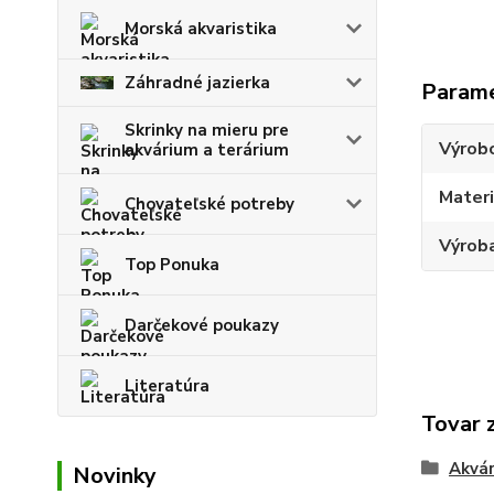
Morská akvaristika
Záhradné jazierka
Param
Skrinky na mieru pre
Výrob
akvárium a terárium
Materi
Chovateľské potreby
Výroba
Top Ponuka
Darčekové poukazy
Literatúra
Tovar 
Akvár
Novinky