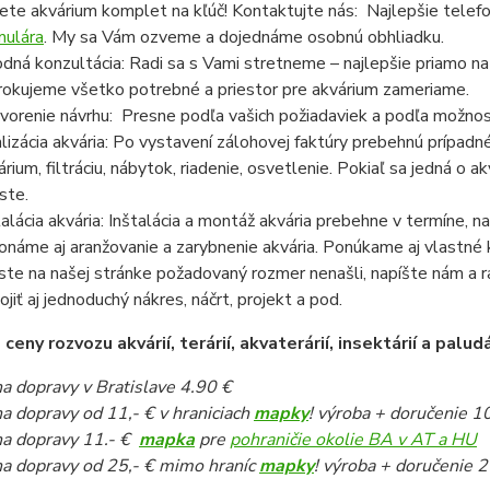
ete akvárium komplet na kľúč! Kontaktujte nás: Najlepšie telef
mulára
. My sa Vám ozveme a dojednáme osobnú obhliadku.
dná konzultácia: Radi sa s Vami stretneme – najlepšie priamo n
rokujeme všetko potrebné a priestor pre akvárium zameriame.
vorenie návrhu: Presne podľa vašich požiadaviek a podľa možnost
lizácia akvária: Po vystavení zálohovej faktúry prebehnú prípadn
árium, filtráciu, nábytok, riadenie, osvetlenie. Pokiaľ sa jedná o
ste.
talácia akvária: Inštalácia a montáž akvária prebehne v termíne,
onáme aj aranžovanie a zarybnenie akvária. Ponúkame aj vlastné k
ste na našej stránke požadovaný rozmer nenašli, napíšte nám a 
pojiť aj jednoduchý nákres, náčrt, projekt a pod.
eny rozvozu akvárií, terárií, akvaterárií, insektárií a paludá
a dopravy v Bratislave 4.90 €
a dopravy od 11,- € v hraniciach
mapky
! výroba + doručenie 1
a dopravy 11.- €
mapka
pre
pohraničie okolie BA v AT a HU
a dopravy od 25,- € mimo hraníc
mapky
! výroba + doručenie 2