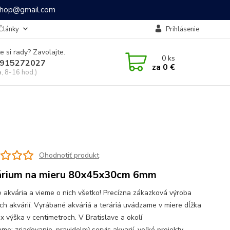
ashop@gmail.com
Články
Prihlásenie
e si rady? Zavolajte.
0
ks
915272027
za
0 €
a, 8-16 hod.)
Ohodnotiť produkt
rium na mieru 80x45x30cm 6mm
 akvária a vieme o nich všetko! Precízna zákazková výroba
ch akvárií. Vyrábané akváriá a teráriá uvádzame v miere dĺžka
 x výška v centimetroch. V Bratislave a okolí
e: zriaďovanie, pravidelný servis akvarií, veľké projekty,