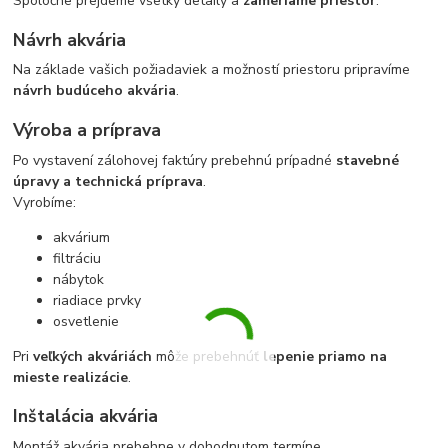
Spoločne prejdeme všetky detaily a
zameriame priestor
.
Návrh akvária
Na základe vašich požiadaviek a možností priestoru pripravíme
návrh budúceho akvária
.
Výroba a príprava
Po vystavení zálohovej faktúry prebehnú prípadné
stavebné
úpravy a technická príprava
.
Vyrobíme:
akvárium
filtráciu
nábytok
riadiace prvky
osvetlenie
Pri
veľkých akváriách
môže prebehnúť
lepenie priamo na
mieste realizácie
.
Inštalácia akvária
Montáž akvária prebehne v dohodnutom termíne.