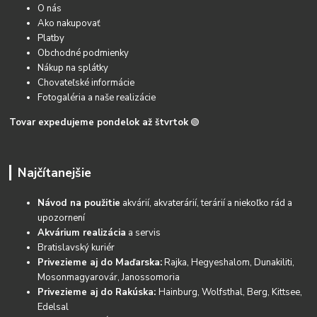
O nás
Ako nakupovať
Platby
Obchodné podmienky
Nákup na splátky
Chovateľské informácie
Fotogaléria a naše realizácie
Tovar expedujeme pondelok až štvrtok
🟢
Najčítanejšie
Návod na použitie
akvárií, akvaterárií, terárií a niekoľko rád a
upozornení
Akvárium realizácia
a servis
Bratislavský kuriér
Privezieme aj do Maďarska:
Rajka, Hegyeshalom, Dunakiliti,
Mosonmagyarovár, Janossomoria
Privezieme aj do Rakúska:
Hainburg, Wolfsthal, Berg, Kittsee,
Edelsal