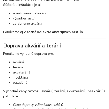
Súčasťou inštalácie je aj:
aranžovanie dekorácií
výsadba rastlín
zarybnenie akvária
Ponúkame aj
vlastné kolekcie akvarijných rastlín
.
Doprava akvárií a terárií
Ponúkame výhodnú dopravu pre:
akváriá
teráriá
akvateráriá
insektáriá
paludáriá
Výhodné ceny rozvozu akvárií, terárií, akvaterárií, insektárií a
paludárií
Cena dopravy v Bratislave 4.90 €