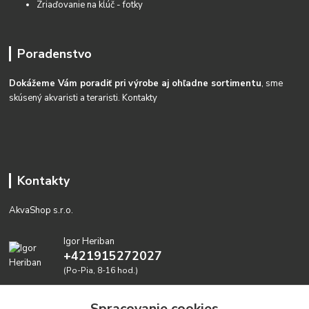
Zriaďovanie na kĺúč - fotky
Poradenstvo
Dokážeme Vám poradiť pri výrobe aj ohľadne sortimentu
, sme
skúsený akvaristi a teraristi.
Kontakty
Kontakty
AkvaShop s.r.o.
Igor Heriban
+421915272027
(Po-Pia, 8-16 hod.)
akvashop@gmail.com
Spracovanie cookies