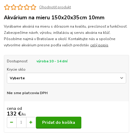
Ohodnotiť produkt
Akvárium na mieru 150x20x35cm 10mm
Vyrábame akváriá na mieru s dôrazom na kvalitu, precíznosť a funkčnosť.
Zabezpečíme návrh, výrobu, inštaláciu aj servis akvária na kľúč.
Pôsobíme najmä v Bratislave a okolí. Kontaktujte nás a spoločne
vytvoríme akvárium presne podľa vašich predstáv.
celý popis
Dostupnosť
výroba 10 - 14 dní
Krycie sklo
Nie sme platcovia DPH
cena od
132 €
/
ks
Pridať do košíka