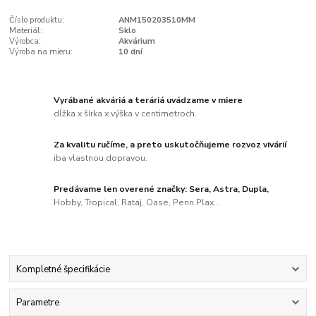
Číslo produktu:
ANM150203510MM
Materiál:
Sklo
Výrobca:
Akvárium
Výroba na mieru:
10 dní
Vyrábané akváriá a teráriá uvádzame v miere
dĺžka x šírka x výška v centimetroch.
Za kvalitu ručíme, a preto uskutočňujeme rozvoz vivárií
iba vlastnou dopravou.
Predávame len overené značky: Sera, Astra, Dupla,
Hobby, Tropical, Rataj, Oase, Penn Plax...
Kompletné špecifikácie
Parametre