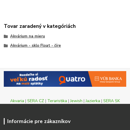
Tovar zaradený v kategóriách
Akvárium na mieru
Akvárium - sklo Float - číre
Akvaria
|
SERA CZ
|
Teraristika
|
Jewish
|
Jazierka
|
SERA SK
Informácie pre zákazníkov