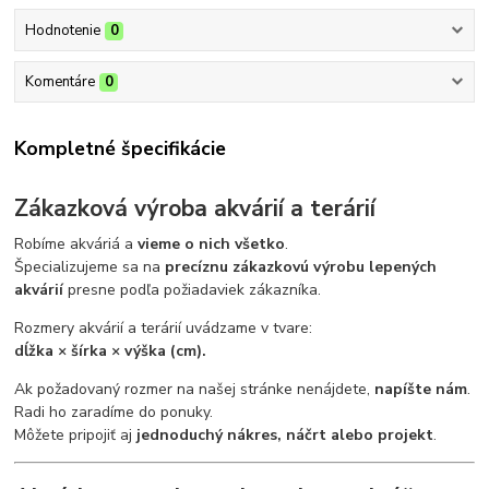
Hodnotenie
0
Komentáre
0
Kompletné špecifikácie
Zákazková výroba akvárií a terárií
Robíme akváriá a
vieme o nich všetko
.
Špecializujeme sa na
precíznu zákazkovú výrobu lepených
akvárií
presne podľa požiadaviek zákazníka.
Rozmery akvárií a terárií uvádzame v tvare:
dĺžka × šírka × výška (cm).
Ak požadovaný rozmer na našej stránke nenájdete,
napíšte nám
.
Radi ho zaradíme do ponuky.
Môžete pripojiť aj
jednoduchý nákres, náčrt alebo projekt
.