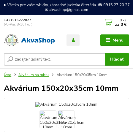
►Všetko pre vaše rybičky, záhradné jazierka či terária. ☎ 0915 27 20 27
✉ akvashop@gmail.com
0
ks
+421915272027
za
0 €
(Po-Pia, 8-16 hod.)
Menu
Hľadať
Úvod
Akvárium na mieru
Akvárium 150x20x35cm 10mm
Akvárium 150x20x35cm 10mm