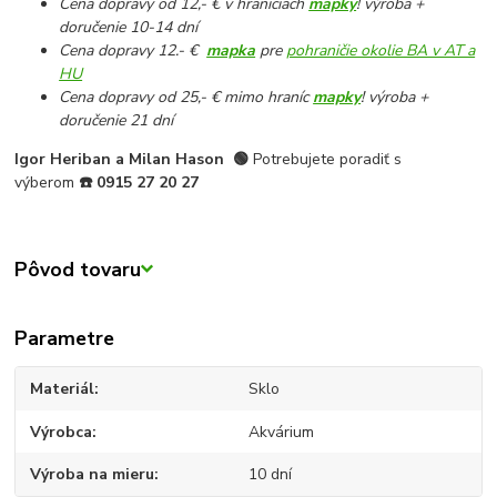
Cena dopravy od 12,- € v hraniciach
mapky
! výroba +
doručenie 10-14 dní
Cena dopravy 12.- €
mapka
pre
pohraničie okolie BA v AT a
HU
Cena dopravy od 25,- € mimo hraníc
mapky
! výroba +
doručenie 21 dní
Igor Heriban a Milan Hason
🟢
Potrebujete poradiť s
výberom
☎️
0915 27 20 27
Pôvod tovaru
Parametre
Materiál
Sklo
Výrobca
Akvárium
Výroba na mieru
10 dní