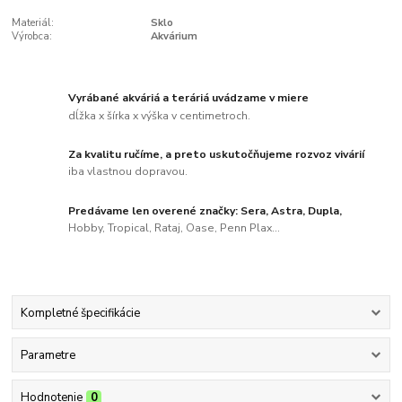
Materiál:
Sklo
Výrobca:
Akvárium
Vyrábané akváriá a teráriá uvádzame v miere
dĺžka x šírka x výška v centimetroch.
Za kvalitu ručíme, a preto uskutočňujeme rozvoz vivárií
iba vlastnou dopravou.
Predávame len overené značky: Sera, Astra, Dupla,
Hobby, Tropical, Rataj, Oase, Penn Plax...
Kompletné špecifikácie
Parametre
Hodnotenie
0