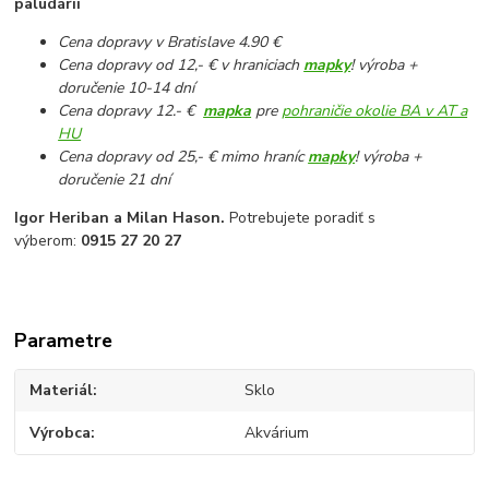
paludárií
Cena dopravy v Bratislave 4.90 €
Cena dopravy od 12,- € v hraniciach
mapky
! výroba +
doručenie 10-14 dní
Cena dopravy 12.- €
mapka
pre
pohraničie okolie BA v AT a
HU
Cena dopravy od 25,- € mimo hraníc
mapky
! výroba +
doručenie 21 dní
Igor Heriban a Milan Hason.
Potrebujete poradiť s
výberom:
0915 27 20 27
Parametre
Materiál
Sklo
Výrobca
Akvárium