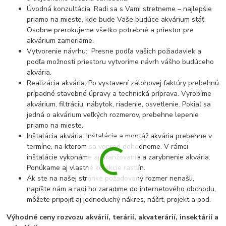
Úvodná konzultácia: Radi sa s Vami stretneme – najlepšie
priamo na mieste, kde bude Vaše budúce akvárium stáť.
Osobne prerokujeme všetko potrebné a priestor pre
akvárium zameriame.
Vytvorenie návrhu: Presne podľa vašich požiadaviek a
podľa možností priestoru vytvoríme návrh vášho budúceho
akvária.
Realizácia akvária: Po vystavení zálohovej faktúry prebehnú
prípadné stavebné úpravy a technická príprava. Vyrobíme
akvárium, filtráciu, nábytok, riadenie, osvetlenie. Pokiaľ sa
jedná o akvárium veľkých rozmerov, prebehne lepenie
priamo na mieste.
Inštalácia akvária: Inštalácia a montáž akvária prebehne v
termíne, na ktorom sa vopred dohodneme. V rámci
inštalácie vykonáme aj aranžovanie a zarybnenie akvária.
Ponúkame aj vlastné kolekcie rastlín.
Ak ste na našej stránke požadovaný rozmer nenašli,
napíšte nám a radi ho zaradíme do internetového obchodu,
môžete pripojiť aj jednoduchý nákres, náčrt, projekt a pod.
Výhodné ceny rozvozu akvárií, terárií, akvaterárií, insektárií a