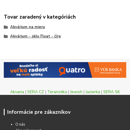
Tovar zaradený v kategóriách
Akvárium na mieru
Akvárium - sklo Float - číre
Akvaria
|
SERA CZ
|
Teraristika
|
Jewish
|
Jazierka
|
SERA SK
Informácie pre zákazníkov
O nás