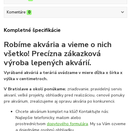
Komentáre
0
Kompletné špecifikácie
Robíme akvária a vieme o nich
všetko!
Precízna zákazková
výroba lepených akvárií.
Vyrábané akváriá a teráriá uvádzame v miere dĺžka x šírka x
výška v centimetroch.
V Bratislave a okolí ponúkame:
zriaďovanie, pravidelný servis
akvarií, veľké projekty, obhliadky pred realizáciou, cenové ponuky
pre akvárium, zrealizujeme aj opravu akvária po konkurencii.
Chcete akvárium komplet na kľúč! Kontaktujte nás:
Najlepšie telefonicky, mailom alebo
prostredníctvom
dopytového formulára
. My sa Vám ozveme
a dojednáme osobnú obhliadku.