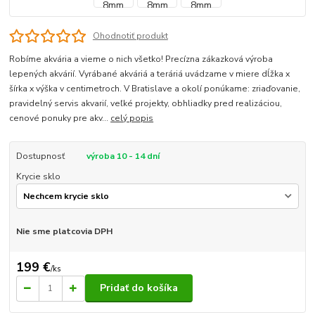
Ohodnotiť produkt
Robíme akvária a vieme o nich všetko! Precízna zákazková výroba
lepených akvárií. Vyrábané akváriá a teráriá uvádzame v miere dĺžka x
šírka x výška v centimetroch. V Bratislave a okolí ponúkame: zriaďovanie,
pravidelný servis akvarií, veľké projekty, obhliadky pred realizáciou,
cenové ponuky pre akv...
celý popis
Dostupnosť
výroba 10 - 14 dní
Krycie sklo
Nie sme platcovia DPH
199 €
/
ks
Pridať do košíka