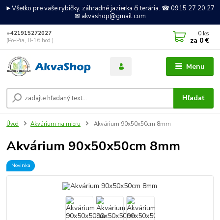
►Všetko pre vaše rybičky, záhradné jazierka či terária. ☎ 0915 27 20 27
✉ akvashop@gmail.com
0
ks
+421915272027
za
0 €
(Po-Pia, 8-16 hod.)
Menu
Hľadať
Úvod
Akvárium na mieru
Akvárium 90x50x50cm 8mm
Akvárium 90x50x50cm 8mm
Novinka