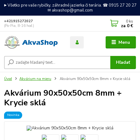
►Všetko pre vaše rybičky, záhradné jazierka či terária. ☎ 0915 27 20 27
✉ akvashop@gmail.com
0
ks
+421915272027
za
0 €
(Po-Pia, 8-16 hod.)
Menu
Hľadať
Úvod
Akvárium na mieru
Akvárium 90x50x50cm 8mm + Krycie sklá
Akvárium 90x50x50cm 8mm +
Krycie sklá
Novinka