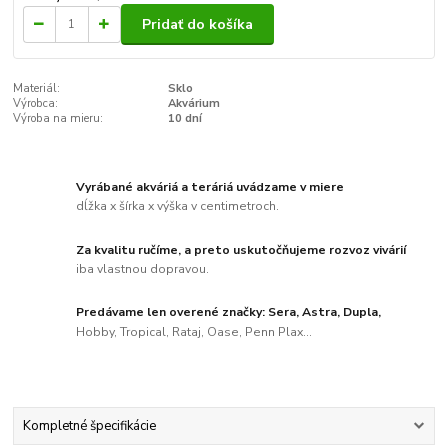
Pridať do košíka
Materiál:
Sklo
Výrobca:
Akvárium
Výroba na mieru:
10 dní
Vyrábané akváriá a teráriá uvádzame v miere
dĺžka x šírka x výška v centimetroch.
Za kvalitu ručíme, a preto uskutočňujeme rozvoz vivárií
iba vlastnou dopravou.
Predávame len overené značky: Sera, Astra, Dupla,
Hobby, Tropical, Rataj, Oase, Penn Plax...
Kompletné špecifikácie