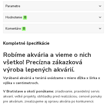
Parametre
Hodnotenie
0
Komentáre
0
Kompletné špecifikácie
Robíme akvária a vieme o nich
všetko!
Precízna zákazková
výroba lepených akvárií.
Vyrábané akváriá a teráriá uvádzame v miere dĺžka x šírka x
výška v centimetroch.
V Bratislave a okolí ponúkame:
zriaďovanie, pravidelný servis
akvarií, veľké projekty, obhliadky pred realizáciou, cenové ponuky
pre akvárium, zrealizujeme aj opravu akvária po konkurencii.