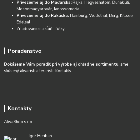
Privezieme aj do Maďarska:
Rajka, Hegyeshalom, Dunakiliti,
Mosonmagyarovár, Janossomoria
Privezieme aj do Rakúska:
Hainburg, Wolfsthal, Berg, Kittsee,
Edelsal
Zriaďovanie na kĺúč - fotky
Poradenstvo
Dokážeme Vám poradiť pri výrobe aj ohľadne sortimentu
, sme
skúsený akvaristi a teraristi.
Kontakty
Kontakty
AkvaShop s.r.o.
Igor Heriban