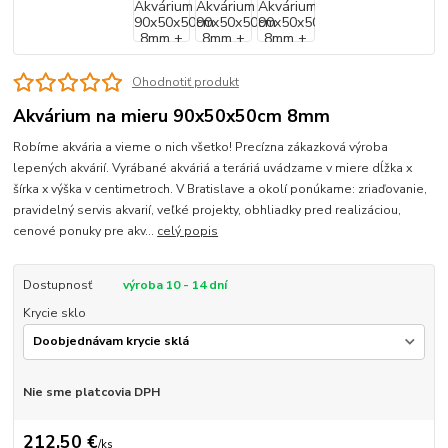
Ohodnotiť produkt
Akvárium na mieru 90x50x50cm 8mm
Robíme akvária a vieme o nich všetko! Precízna zákazková výroba
lepených akvárií. Vyrábané akváriá a teráriá uvádzame v miere dĺžka x
šírka x výška v centimetroch. V Bratislave a okolí ponúkame: zriaďovanie,
pravidelný servis akvarií, veľké projekty, obhliadky pred realizáciou,
cenové ponuky pre akv...
celý popis
Dostupnosť
výroba 10 - 14 dní
Krycie sklo
Nie sme platcovia DPH
212,50 €
/
ks