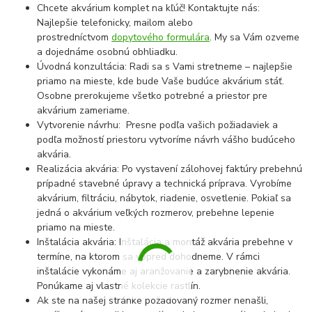
Chcete akvárium komplet na kľúč! Kontaktujte nás:
Najlepšie telefonicky, mailom alebo
prostredníctvom
dopytového formulára
. My sa Vám ozveme
a dojednáme osobnú obhliadku.
Úvodná konzultácia: Radi sa s Vami stretneme – najlepšie
priamo na mieste, kde bude Vaše budúce akvárium stáť.
Osobne prerokujeme všetko potrebné a priestor pre
akvárium zameriame.
Vytvorenie návrhu: Presne podľa vašich požiadaviek a
podľa možností priestoru vytvoríme návrh vášho budúceho
akvária.
Realizácia akvária: Po vystavení zálohovej faktúry prebehnú
prípadné stavebné úpravy a technická príprava. Vyrobíme
akvárium, filtráciu, nábytok, riadenie, osvetlenie. Pokiaľ sa
jedná o akvárium veľkých rozmerov, prebehne lepenie
priamo na mieste.
Inštalácia akvária: Inštalácia a montáž akvária prebehne v
termíne, na ktorom sa vopred dohodneme. V rámci
inštalácie vykonáme aj aranžovanie a zarybnenie akvária.
Ponúkame aj vlastné kolekcie rastlín.
Ak ste na našej stránke požadovaný rozmer nenašli,