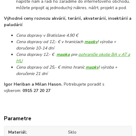
napíšte nám a radi ho zaradíme do internetového obchodu,
môžete pripojiť aj jednoduchý nákres, náčrt, projekt a pod.
Výhodné ceny rozvozu akvárií, terárií, akvaterárií, insektárií a
paludárií
Cena dopravy v Bratislave 4.90 €
Cena dopravy od 12,- € v hraniciach
mapky
! výroba +
doručenie 10-14 dní
Cena dopravy 12.- €
mapka
pre
pohraničie okolie BA v AT a
HU
Cena dopravy od 25,- € mimo hraníc
mapky
! výroba +
doručenie 21 dní
Igor Heriban a Milan Hason.
Potrebujete poradiť s
výberom:
0915 27 20 27
Parametre
Materiál
Sklo