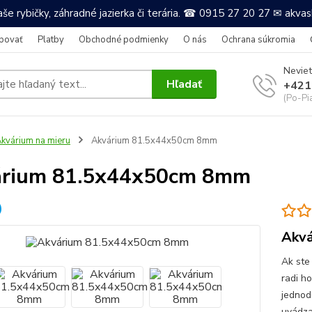
še rybičky, záhradné jazierka či terária. ☎ 0915 27 20 27 ✉ akv
povať
Platby
Obchodné podmienky
O nás
Ochrana súkromia
Neviet
Hľadať
+421
(Po-Pi
kvárium na mieru
Akvárium 81.5x44x50cm 8mm
árium 81.5x44x50cm 8mm
Akvá
Ak ste
radi h
jednod
uvádza