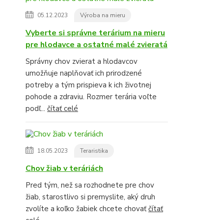
05.12.2023
Výroba na mieru
Vyberte si správne terárium na mieru
pre hlodavce a ostatné malé zvieratá
Správny chov zvierat a hlodavcov
umožňuje naplňovať ich prirodzené
potreby a tým prispieva k ich životnej
pohode a zdraviu. Rozmer terária voľte
podľ...
čítať celé
18.05.2023
Teraristika
Chov žiab v teráriách
Pred tým, než sa rozhodnete pre chov
žiab, starostlivo si premyslite, aký druh
zvolíte a koľko žabiek chcete chovať
čítať