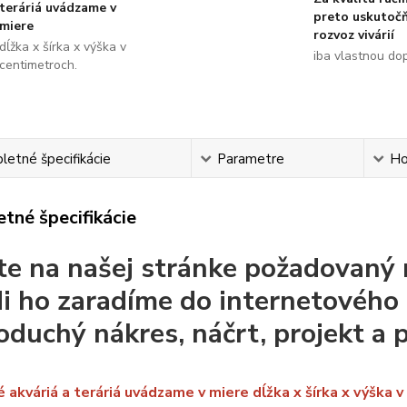
teráriá uvádzame v
preto uskutoč
miere
rozvoz vivárií
dĺžka x šírka x výška v
iba vlastnou do
centimetroch.
etné špecifikácie
Parametre
Ho
tné špecifikácie
te na našej stránke požadovaný 
di ho zaradíme do internetového 
oduchý nákres, náčrt, projekt a 
 akváriá a teráriá uvádzame v miere dĺžka x šírka x výška 