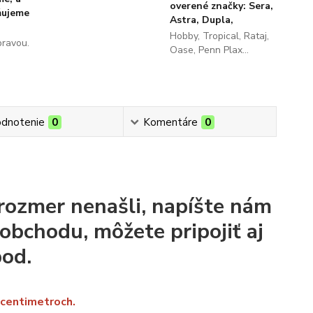
overené značky: Sera,
ňujeme
Astra, Dupla,
Hobby, Tropical, Rataj,
pravou.
Oase, Penn Plax...
dnotenie
0
Komentáre
0
rozmer nenašli, napíšte nám
obchodu, môžete pripojiť aj
pod.
v centimetroch.