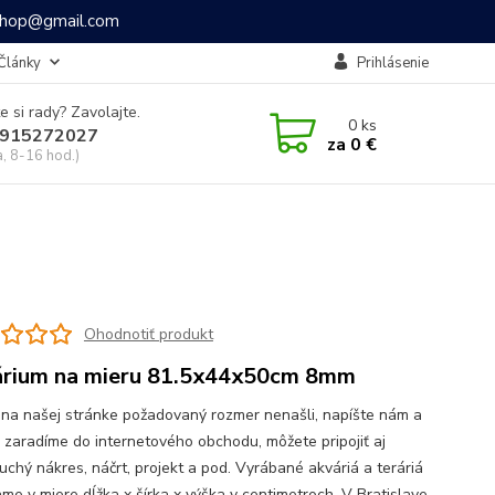
ashop@gmail.com
Články
Prihlásenie
e si rady? Zavolajte.
0
ks
915272027
za
0 €
a, 8-16 hod.)
Ohodnotiť produkt
rium na mieru 81.5x44x50cm 8mm
 na našej stránke požadovaný rozmer nenašli, napíšte nám a
o zaradíme do internetového obchodu, môžete pripojiť aj
uchý nákres, náčrt, projekt a pod. Vyrábané akváriá a teráriá
me v miere dĺžka x šírka x výška v centimetroch. V Bratislave