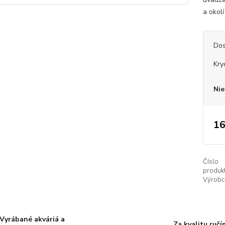
a okolí
Dos
Kry
Nie
16
Číslo
produkt
Výrobc
Vyrábané akváriá a
Za kvalitu ručí