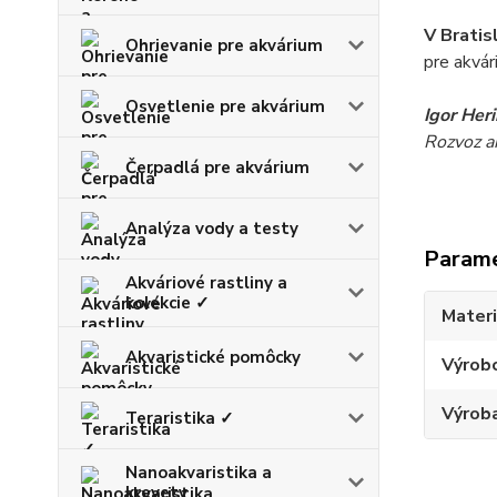
V Bratis
Ohrievanie pre akvárium
pre akvár
Osvetlenie pre akvárium
Igor Her
Rozvoz akv
Čerpadlá pre akvárium
Analýza vody a testy
Param
Akváriové rastliny a
kolekcie ✓
Materi
Akvaristické pomôcky
Výrob
Výroba
Teraristika ✓
Nanoakvaristika a
krevety