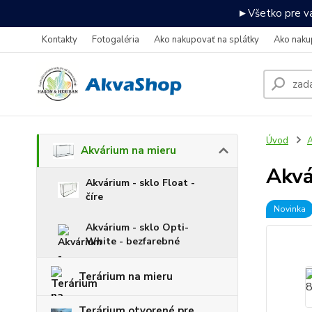
►Všetko pre va
Kontakty
Fotogaléria
Ako nakupovať na splátky
Ako naku
Úvod
A
Akvárium na mieru
Akv
Akvárium - sklo Float -
číre
Novinka
Akvárium - sklo Opti-
White - bezfarebné
Terárium na mieru
Terárium otvorené pre