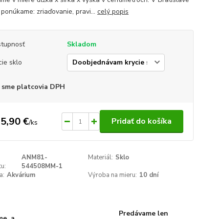
 ponúkame: zriaďovanie, pravi...
celý popis
tupnosť
Skladom
cie sklo
 sme platcovia DPH
5,90 €
Pridať do košíka
/
ks
ANM81-
Materiál:
Sklo
u:
544508MM-1
a:
Akvárium
Výroba na mieru:
10 dní
Predávame len
me, a