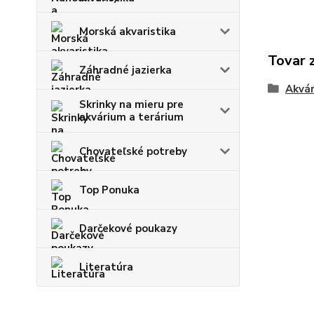
Morská akvaristika
Tovar 
Záhradné jazierka
Akvár
Skrinky na mieru pre
akvárium a terárium
Chovateľské potreby
Top Ponuka
Darčekové poukazy
Literatúra