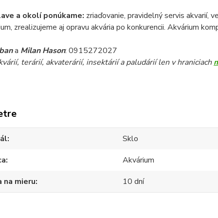
lave a okolí ponúkame:
zriaďovanie, pravidelný servis akvarií, 
ium, zrealizujeme aj opravu akvária po konkurencii. Akvárium komp
iban
a
Milan Hason
: 0915272027
árií, terárií, akvaterárií, insektárií a paludárií len v hraniciach
etre
ál
Sklo
ca
Akvárium
 na mieru
10 dní