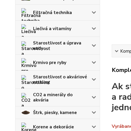
Filtračná technika
Liečivá a vitamíny
Starostlivosť a úprava
vody
Kompl
Krmivo pre ryby
Komple
Starostlivosť o akváriové
rastliny
Ak s
a ra
CO2 a minerály do
akvária
jedn
Štrk, piesky, kamene
Vyrábané
Korene a dekorácie