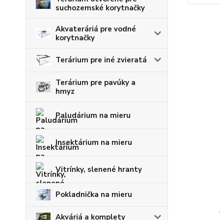
suchozemské korytnačky
Akvateráriá pre vodné
korytnačky
Terárium pre iné zvieratá
Terárium pre pavúky a
hmyz
Paludárium na mieru
Insektárium na mieru
Vitrínky, slenené hranty
Pokladnička na mieru
Akváriá a komplety