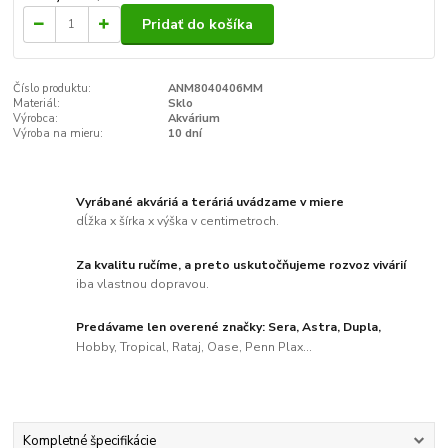
Pridať do košíka
Číslo produktu:
ANM8040406MM
Materiál:
Sklo
Výrobca:
Akvárium
Výroba na mieru:
10 dní
Vyrábané akváriá a teráriá uvádzame v miere
dĺžka x šírka x výška v centimetroch.
Za kvalitu ručíme, a preto uskutočňujeme rozvoz vivárií
iba vlastnou dopravou.
Predávame len overené značky: Sera, Astra, Dupla,
Hobby, Tropical, Rataj, Oase, Penn Plax...
Kompletné špecifikácie