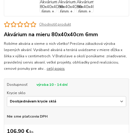
Ohodnotiť produkt
Akvárium na mieru 80x40x40cm 6mm
Robíme akvária a vieme o nich všetko! Precízna zákazková výroba
lepených akvárií. Vyrábané akváriá a teráriá uvádzame v miere dĺžka x
šírka x výška v centimetroch. V Bratislave a okolí ponúkame: zriaďovanie,
pravidelný servis akvarií, veľké projekty, obhliadky pred realizáciou,
cenové ponuky pre akv...
celý popis
Dostupnosť
výroba 10 - 14 dní
Krycie sklo
Nie sme platcovia DPH
106,90 €
/
ks