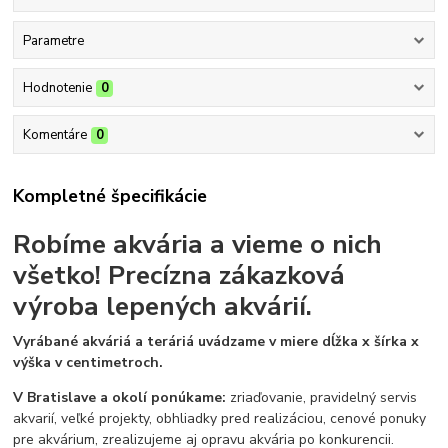
Parametre
Hodnotenie
0
Komentáre
0
Kompletné špecifikácie
Robíme akvária a vieme o nich
všetko!
Precízna zákazková
výroba lepených akvárií.
Vyrábané akváriá a teráriá uvádzame v miere dĺžka x šírka x
výška v centimetroch.
V Bratislave a okolí ponúkame:
zriaďovanie, pravidelný servis
akvarií, veľké projekty, obhliadky pred realizáciou, cenové ponuky
pre akvárium, zrealizujeme aj opravu akvária po konkurencii.