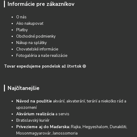
Informácie pre zákazníkov
O nás
Ako nakupovať
Platby
Obchodné podmienky
Nákup na splátky
Chovateľské informácie
Fotogaléria a naše realizácie
Tovar expedujeme pondelok až štvrtok
🟢
Najčítanejšie
Návod na použitie
akvárií, akvaterárií, terárií a niekoľko rád a
upozornení
Akvárium realizácia
a servis
Bratislavský kuriér
Privezieme aj do Maďarska:
Rajka, Hegyeshalom, Dunakiliti,
Mosonmagyarovár, Janossomoria