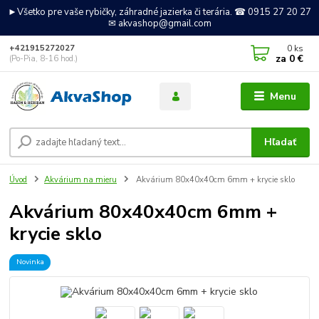
►Všetko pre vaše rybičky, záhradné jazierka či terária. ☎ 0915 27 20 27
✉ akvashop@gmail.com
0
ks
+421915272027
za
0 €
(Po-Pia, 8-16 hod.)
Menu
Hľadať
Úvod
Akvárium na mieru
Akvárium 80x40x40cm 6mm + krycie sklo
Akvárium 80x40x40cm 6mm +
krycie sklo
Novinka