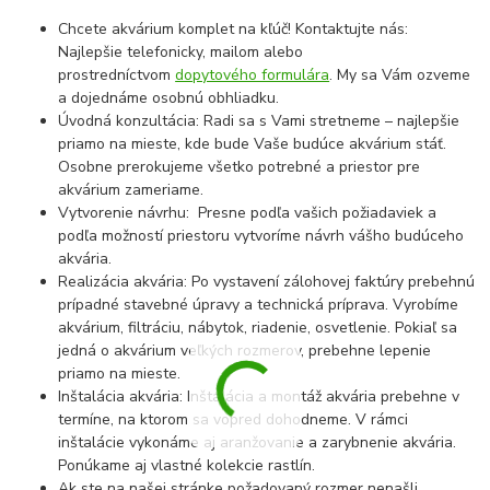
Chcete akvárium komplet na kľúč! Kontaktujte nás:
Najlepšie telefonicky, mailom alebo
prostredníctvom
dopytového formulára
. My sa Vám ozveme
a dojednáme osobnú obhliadku.
Úvodná konzultácia: Radi sa s Vami stretneme – najlepšie
priamo na mieste, kde bude Vaše budúce akvárium stáť.
Osobne prerokujeme všetko potrebné a priestor pre
akvárium zameriame.
Vytvorenie návrhu: Presne podľa vašich požiadaviek a
podľa možností priestoru vytvoríme návrh vášho budúceho
akvária.
Realizácia akvária: Po vystavení zálohovej faktúry prebehnú
prípadné stavebné úpravy a technická príprava. Vyrobíme
akvárium, filtráciu, nábytok, riadenie, osvetlenie. Pokiaľ sa
jedná o akvárium veľkých rozmerov, prebehne lepenie
priamo na mieste.
Inštalácia akvária: Inštalácia a montáž akvária prebehne v
termíne, na ktorom sa vopred dohodneme. V rámci
inštalácie vykonáme aj aranžovanie a zarybnenie akvária.
Ponúkame aj vlastné kolekcie rastlín.
Ak ste na našej stránke požadovaný rozmer nenašli,