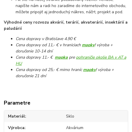
napíšte nám a radi ho zaradíme do internetového obchodu,
môžete pripojiť aj jednoduchý nákres, náčrt, projekt a pod.
Výhodné ceny rozvozu akvárií, terárií, akvaterárií, insektárií a
paludárií
Cena dopravy v Bratislave 4.90 €
Cena dopravy od 11,- € v hraniciach
mapky
! výroba +
doručenie 10-14 dní
Cena dopravy 11.- €
mapka
pre
pohraničie okolie BA v AT a
HU
Cena dopravy od 25,- € mimo hraníc
mapky
! výroba +
doručenie 21 dní
Parametre
Materiál
Sklo
Výrobca
Akvárium