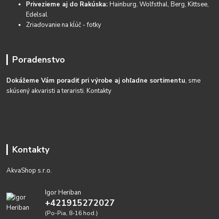
Privezieme aj do Rakúska:
Hainburg, Wolfsthal, Berg, Kittsee,
Edelsal
Zriaďovanie na kĺúč - fotky
Poradenstvo
Dokážeme Vám poradiť pri výrobe aj ohľadne sortimentu
, sme
skúsený akvaristi a teraristi.
Kontakty
Kontakty
AkvaShop s.r.o.
Igor Heriban
+421915272027
(Po-Pia, 8-16 hod.)