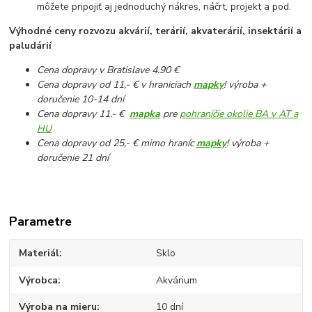
môžete pripojiť aj jednoduchý nákres, náčrt, projekt a pod.
Výhodné ceny rozvozu akvárií, terárií, akvaterárií, insektárií a
paludárií
Cena dopravy v Bratislave 4.90 €
Cena dopravy od 11,- € v hraniciach
mapky
! výroba +
doručenie 10-14 dní
Cena dopravy 11.- €
mapka
pre
pohraničie okolie BA v AT a
HU
Cena dopravy od 25,- € mimo hraníc
mapky
! výroba +
doručenie 21 dní
Parametre
Materiál
Sklo
Výrobca
Akvárium
Výroba na mieru
10 dní