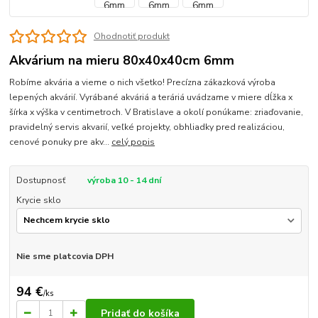
Ohodnotiť produkt
Akvárium na mieru 80x40x40cm 6mm
Robíme akvária a vieme o nich všetko! Precízna zákazková výroba
lepených akvárií. Vyrábané akváriá a teráriá uvádzame v miere dĺžka x
šírka x výška v centimetroch. V Bratislave a okolí ponúkame: zriaďovanie,
pravidelný servis akvarií, veľké projekty, obhliadky pred realizáciou,
cenové ponuky pre akv...
celý popis
Dostupnosť
výroba 10 - 14 dní
Krycie sklo
Nie sme platcovia DPH
94 €
/
ks
Pridať do košíka