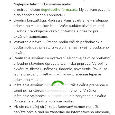
Najlepšie telefonicky, mailom alebo
prostredníctvom
dopytového formulára
. My sa Vám ozveme
a dojednáme osobnú obhliadku.
Úvodná konzultácia: Radi sa s Vami stretneme – najlepšie
priamo na mieste, kde bude Vaše budúce akvárium stáť.
Osobne prerokujeme všetko potrebné a priestor pre
akvárium zameriame.
Vytvorenie návrhu: Presne podľa vašich požiadaviek a
podľa možností priestoru vytvoríme návrh vášho budúceho
akvária.
Realizácia akvária: Po vystavení zálohovej faktúry prebehnú
prípadné stavebné úpravy a technická príprava. Vyrobíme
akvárium, filtráciu, nábytok, riadenie, osvetlenie. Pokiaľ sa
jedná o akvárium veľkých rozmerov, prebehne lepenie
priamo na mieste.
Inštalácia akvária: Inštalácia a montáž akvária prebehne v
termíne, na ktorom sa vopred dohodneme. V rámci
inštalácie vykonáme aj aranžovanie a zarybnenie akvária.
Ponúkame aj vlastné kolekcie rastlín.
Ak ste na našej stránke požadovaný rozmer nenašli,
napíšte nám a radi ho zaradíme do internetového obchodu,