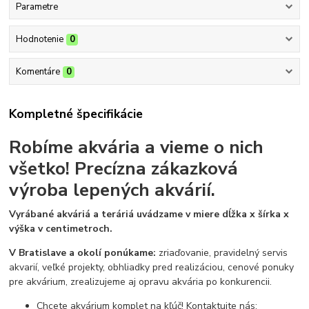
Parametre
Hodnotenie
0
Komentáre
0
Kompletné špecifikácie
Robíme akvária a vieme o nich
všetko!
Precízna zákazková
výroba lepených akvárií.
Vyrábané akváriá a teráriá uvádzame v miere dĺžka x šírka x
výška v centimetroch.
V Bratislave a okolí ponúkame:
zriaďovanie, pravidelný servis
akvarií, veľké projekty, obhliadky pred realizáciou, cenové ponuky
pre akvárium, zrealizujeme aj opravu akvária po konkurencii.
Chcete akvárium komplet na kľúč! Kontaktujte nás: