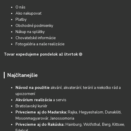
O nás
Ako nakupovať
Platby
Obchodné podmienky
Nákup na splátky
Chovateľské informácie
Fotogaléria a naše realizácie
Tovar expedujeme pondelok až štvrtok
🟢
Najčítanejšie
Návod na použitie
akvárií, akvaterárií, terárií a niekoľko rád a
upozornení
Akvárium realizácia
a servis
Bratislavský kuriér
Privezieme aj do Maďarska:
Rajka, Hegyeshalom, Dunakiliti,
Mosonmagyarovár, Janossomoria
Privezieme aj do Rakúska:
Hainburg, Wolfsthal, Berg, Kittsee,
Edelsal