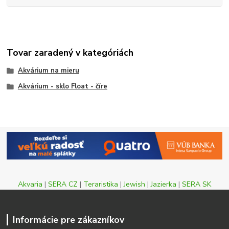
Tovar zaradený v kategóriách
Akvárium na mieru
Akvárium - sklo Float - číre
Akvaria
|
SERA CZ
|
Teraristika
|
Jewish
|
Jazierka
|
SERA SK
Informácie pre zákazníkov