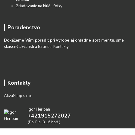
Zriaďovanie na kĺúč - fotky
Poradenstvo
Dokážeme Vám poradiť pri výrobe aj ohľadne sortimentu
, sme
skúsený akvaristi a teraristi.
Kontakty
Kontakty
AkvaShop s.r.o.
Igor Heriban
+421915272027
(Po-Pia, 8-16 hod.)
akvashop@gmail.com