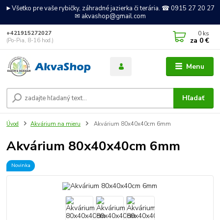
►Všetko pre vaše rybičky, záhradné jazierka či terária. ☎ 0915 27 20 27
✉ akvashop@gmail.com
0
ks
+421915272027
za
0 €
(Po-Pia, 8-16 hod.)
Menu
Hľadať
Úvod
Akvárium na mieru
Akvárium 80x40x40cm 6mm
Akvárium 80x40x40cm 6mm
Novinka