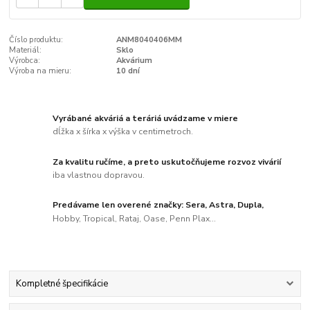
Číslo produktu:
ANM8040406MM
Materiál:
Sklo
Výrobca:
Akvárium
Výroba na mieru:
10 dní
Vyrábané akváriá a teráriá uvádzame v miere
dĺžka x šírka x výška v centimetroch.
Za kvalitu ručíme, a preto uskutočňujeme rozvoz vivárií
iba vlastnou dopravou.
Predávame len overené značky: Sera, Astra, Dupla,
Hobby, Tropical, Rataj, Oase, Penn Plax...
Kompletné špecifikácie