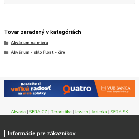
Tovar zaradený v kategóriách
Akvárium na mieru
Akvárium - sklo Float - číre
Akvaria
|
SERA CZ
|
Teraristika
|
Jewish
|
Jazierka
|
SERA SK
Informácie pre zákazníkov