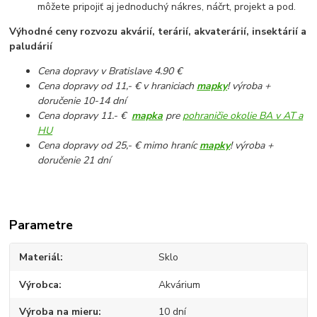
môžete pripojiť aj jednoduchý nákres, náčrt, projekt a pod.
Výhodné ceny rozvozu akvárií, terárií, akvaterárií, insektárií a
paludárií
Cena dopravy v Bratislave 4.90 €
Cena dopravy od 11,- € v hraniciach
mapky
! výroba +
doručenie 10-14 dní
Cena dopravy 11.- €
mapka
pre
pohraničie okolie BA v AT a
HU
Cena dopravy od 25,- € mimo hraníc
mapky
! výroba +
doručenie 21 dní
Parametre
Materiál
Sklo
Výrobca
Akvárium
Výroba na mieru
10 dní