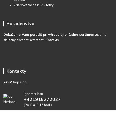
Zriaďovanie na kĺúč - fotky
Poradenstvo
Dokážeme Vám poradiť pri výrobe aj ohľadne sortimentu
, sme
skúsený akvaristi a teraristi.
Kontakty
Kontakty
AkvaShop s.r.o.
Igor Heriban
+421915272027
(Po-Pia, 8-16 hod.)
akvashop@gmail.com