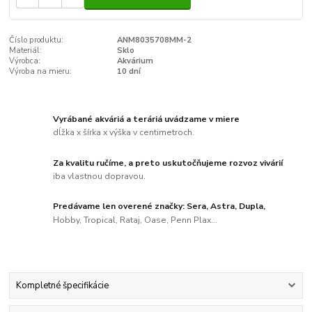
Číslo produktu:
ANM8035708MM-2
Materiál:
Sklo
Výrobca:
Akvárium
Výroba na mieru:
10 dní
Vyrábané akváriá a teráriá uvádzame v miere
dĺžka x šírka x výška v centimetroch.
Za kvalitu ručíme, a preto uskutočňujeme rozvoz vivárií
iba vlastnou dopravou.
Predávame len overené značky: Sera, Astra, Dupla,
Hobby, Tropical, Rataj, Oase, Penn Plax...
Kompletné špecifikácie