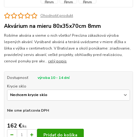
Ohodnotiť produkt
Akvárium na mieru 80x35x70cm 8mm
Robíme akvária a vieme o nich všetko! Precízna zákazková výroba
lepených akvárií. Vyrábané akváriá a teráriá uvádzame v miere dĺžka x
šírka x výška v centimetroch. V Bratislave a okolí ponúkame: zriaďovanie,
pravidelný servis akvarií, veľké projekty, obhliadky pred realizáciou,
cenové ponuky pre akv...
celý popis
Dostupnosť
výroba 10 - 14 dní
Krycie sklo
Nie sme platcovia DPH
162 €
/
ks
Pridať do košíka