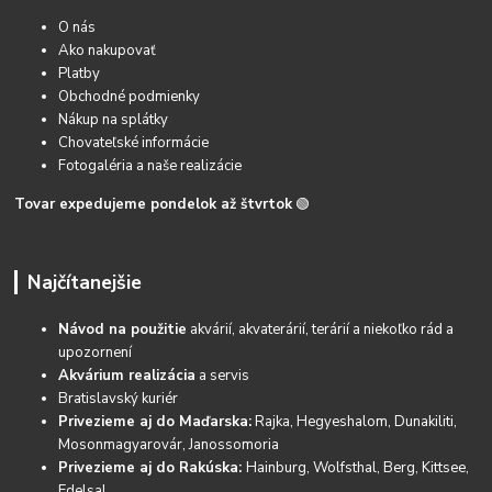
O nás
Ako nakupovať
Platby
Obchodné podmienky
Nákup na splátky
Chovateľské informácie
Fotogaléria a naše realizácie
Tovar expedujeme pondelok až štvrtok
🟢
Najčítanejšie
Návod na použitie
akvárií, akvaterárií, terárií a niekoľko rád a
upozornení
Akvárium realizácia
a servis
Bratislavský kuriér
Privezieme aj do Maďarska:
Rajka, Hegyeshalom, Dunakiliti,
Mosonmagyarovár, Janossomoria
Privezieme aj do Rakúska:
Hainburg, Wolfsthal, Berg, Kittsee,
Edelsal