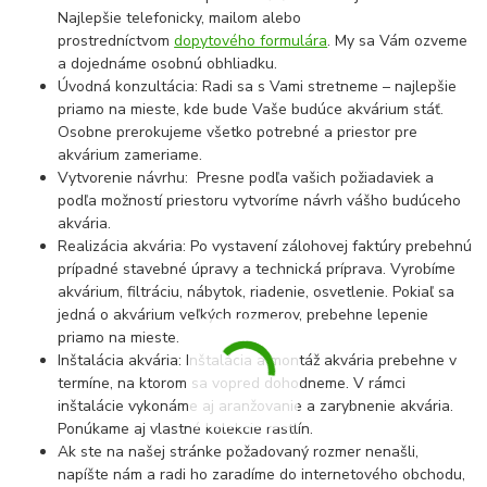
Najlepšie telefonicky, mailom alebo
prostredníctvom
dopytového formulára
. My sa Vám ozveme
a dojednáme osobnú obhliadku.
Úvodná konzultácia: Radi sa s Vami stretneme – najlepšie
priamo na mieste, kde bude Vaše budúce akvárium stáť.
Osobne prerokujeme všetko potrebné a priestor pre
akvárium zameriame.
Vytvorenie návrhu: Presne podľa vašich požiadaviek a
podľa možností priestoru vytvoríme návrh vášho budúceho
akvária.
Realizácia akvária: Po vystavení zálohovej faktúry prebehnú
prípadné stavebné úpravy a technická príprava. Vyrobíme
akvárium, filtráciu, nábytok, riadenie, osvetlenie. Pokiaľ sa
jedná o akvárium veľkých rozmerov, prebehne lepenie
priamo na mieste.
Inštalácia akvária: Inštalácia a montáž akvária prebehne v
termíne, na ktorom sa vopred dohodneme. V rámci
inštalácie vykonáme aj aranžovanie a zarybnenie akvária.
Ponúkame aj vlastné kolekcie rastlín.
Ak ste na našej stránke požadovaný rozmer nenašli,
napíšte nám a radi ho zaradíme do internetového obchodu,