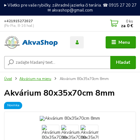
►Všetko pre vaše rybičky, záhradné jazierka či terária. ☎ 0915 27 20 27
✉ akvashop@gmail.com
0
ks
+421915272027
za
0 €
(Po-Pia, 8-16 hod.)
Menu
Hľadať
Úvod
Akvárium na mieru
Akvárium 80x35x70cm 8mm
Akvárium 80x35x70cm 8mm
Novinka