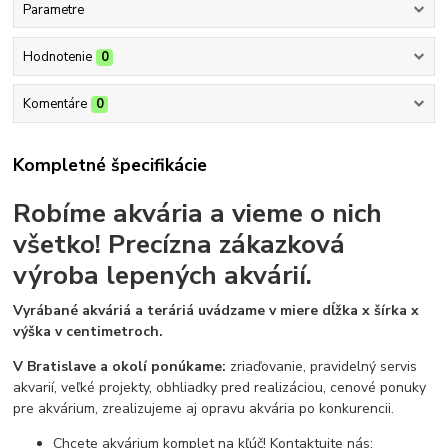
Parametre
Hodnotenie
0
Komentáre
0
Kompletné špecifikácie
Robíme akvária a vieme o nich
všetko!
Precízna zákazková
výroba lepených akvárií.
Vyrábané akváriá a teráriá uvádzame v miere dĺžka x šírka x
výška v centimetroch.
V Bratislave a okolí ponúkame:
zriaďovanie, pravidelný servis
akvarií, veľké projekty, obhliadky pred realizáciou, cenové ponuky
pre akvárium, zrealizujeme aj opravu akvária po konkurencii.
Chcete akvárium komplet na kľúč! Kontaktujte nás: