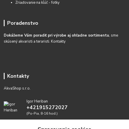
Zriaďovanie na kĺúč - fotky
Poradenstvo
Dokážeme Vám poradiť pri výrobe aj ohľadne sortimentu
, sme
skúsený akvaristi a teraristi.
Kontakty
Kontakty
AkvaShop s.r.o.
Igor Heriban
+421915272027
(Po-Pia, 8-16 hod.)
akvashop@gmail.com