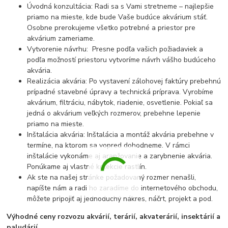
Úvodná konzultácia: Radi sa s Vami stretneme – najlepšie
priamo na mieste, kde bude Vaše budúce akvárium stáť.
Osobne prerokujeme všetko potrebné a priestor pre
akvárium zameriame.
Vytvorenie návrhu: Presne podľa vašich požiadaviek a
podľa možností priestoru vytvoríme návrh vášho budúceho
akvária.
Realizácia akvária: Po vystavení zálohovej faktúry prebehnú
prípadné stavebné úpravy a technická príprava. Vyrobíme
akvárium, filtráciu, nábytok, riadenie, osvetlenie. Pokiaľ sa
jedná o akvárium veľkých rozmerov, prebehne lepenie
priamo na mieste.
Inštalácia akvária: Inštalácia a montáž akvária prebehne v
termíne, na ktorom sa vopred dohodneme. V rámci
inštalácie vykonáme aj aranžovanie a zarybnenie akvária.
Ponúkame aj vlastné kolekcie rastlín.
Ak ste na našej stránke požadovaný rozmer nenašli,
napíšte nám a radi ho zaradíme do internetového obchodu,
môžete pripojiť aj jednoduchý nákres, náčrt, projekt a pod.
Výhodné ceny rozvozu akvárií, terárií, akvaterárií, insektárií a
paludárií