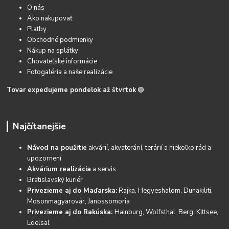
O nás
Ako nakupovať
Platby
Obchodné podmienky
Nákup na splátky
Chovateľské informácie
Fotogaléria a naše realizácie
Tovar expedujeme pondelok až štvrtok
🟢
Najčítanejšie
Návod na použitie
akvárií, akvaterárií, terárií a niekoľko rád a
upozornení
Akvárium realizácia
a servis
Bratislavský kuriér
Privezieme aj do Maďarska:
Rajka, Hegyeshalom, Dunakiliti,
Mosonmagyarovár, Janossomoria
Privezieme aj do Rakúska:
Hainburg, Wolfsthal, Berg, Kittsee,
Edelsal