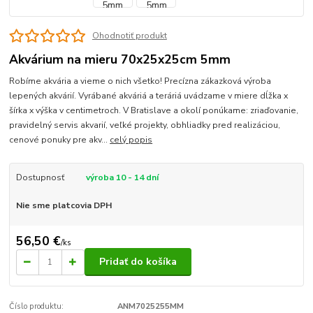
Ohodnotiť produkt
Akvárium na mieru 70x25x25cm 5mm
Robíme akvária a vieme o nich všetko! Precízna zákazková výroba
lepených akvárií. Vyrábané akváriá a teráriá uvádzame v miere dĺžka x
šírka x výška v centimetroch. V Bratislave a okolí ponúkame: zriaďovanie,
pravidelný servis akvarií, veľké projekty, obhliadky pred realizáciou,
cenové ponuky pre akv...
celý popis
Dostupnosť
výroba 10 - 14 dní
Nie sme platcovia DPH
56,50 €
/
ks
Pridať do košíka
Číslo produktu:
ANM7025255MM