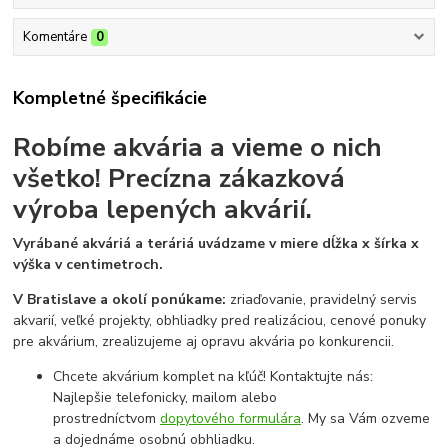
Komentáre
0
Kompletné špecifikácie
Robíme akvária a vieme o nich
všetko!
Precízna zákazková
výroba lepených akvárií.
Vyrábané akváriá a teráriá uvádzame v miere dĺžka x šírka x
výška v centimetroch.
V Bratislave a okolí ponúkame:
zriaďovanie, pravidelný servis
akvarií, veľké projekty, obhliadky pred realizáciou, cenové ponuky
pre akvárium, zrealizujeme aj opravu akvária po konkurencii.
Chcete akvárium komplet na kľúč! Kontaktujte nás:
Najlepšie telefonicky, mailom alebo
prostredníctvom
dopytového formulára
. My sa Vám ozveme
a dojednáme osobnú obhliadku.