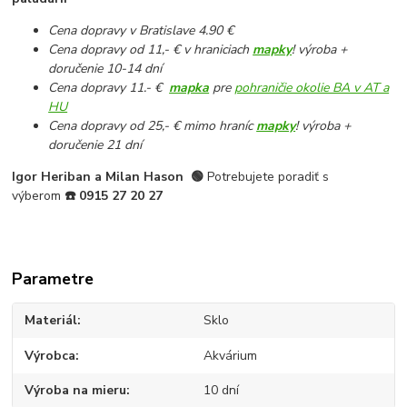
Cena dopravy v Bratislave 4.90 €
Cena dopravy od 11,- € v hraniciach
mapky
! výroba +
doručenie 10-14 dní
Cena dopravy 11.- €
mapka
pre
pohraničie okolie BA v AT a
HU
Cena dopravy od 25,- € mimo hraníc
mapky
! výroba +
doručenie 21 dní
Igor Heriban a Milan Hason
🟢
Potrebujete poradiť s
výberom
☎️
0915 27 20 27
Parametre
Materiál
Sklo
Výrobca
Akvárium
Výroba na mieru
10 dní