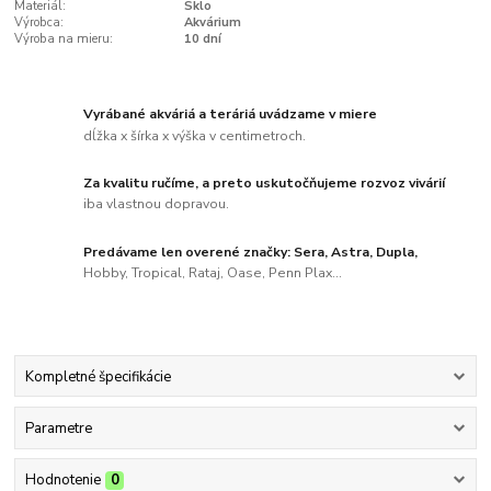
Materiál:
Sklo
Výrobca:
Akvárium
Výroba na mieru:
10 dní
Vyrábané akváriá a teráriá uvádzame v miere
dĺžka x šírka x výška v centimetroch.
Za kvalitu ručíme, a preto uskutočňujeme rozvoz vivárií
iba vlastnou dopravou.
Predávame len overené značky: Sera, Astra, Dupla,
Hobby, Tropical, Rataj, Oase, Penn Plax...
Kompletné špecifikácie
Parametre
Hodnotenie
0