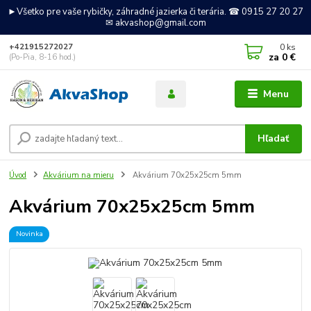
►Všetko pre vaše rybičky, záhradné jazierka či terária. ☎ 0915 27 20 27
✉ akvashop@gmail.com
0
ks
+421915272027
za
0 €
(Po-Pia, 8-16 hod.)
Menu
Hľadať
Úvod
Akvárium na mieru
Akvárium 70x25x25cm 5mm
Akvárium 70x25x25cm 5mm
Novinka