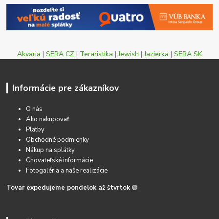
Akvaria
|
SERA CZ
|
Teraristika
|
Jewish
|
Jazierka
|
SERA SK
Informácie pre zákazníkov
O nás
Ako nakupovať
Platby
Obchodné podmienky
Nákup na splátky
Chovateľské informácie
Fotogaléria a naše realizácie
Tovar expedujeme pondelok až štvrtok
🟢