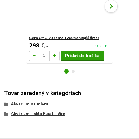
Sera UVC-Xtreme 1200 vonkajší filter
Sera ohriev
298 €
40 €
skladom
/
ks
/
ks
Pridať do košíka
Tovar zaradený v kategóriách
Akvárium na mieru
Akvárium - sklo Float - číre