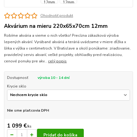
Ohodnotiť produkt
Akvárium na mieru 220x65x70cm 12mm
Robíme akvária a vieme o nich všetko! Precízna zákazková výroba
lepených akvárií. Vyrábané akváriá a teráriá uvádzame v miere dĺžka x
šírka x výška v centimetroch. V Bratislave a okolí ponúkame: zriaďovanie,
pravidelný servis akvarií, veľké projekty, obhliadky pred realizáciou,
cenové ponuky pre akv...
celý popis
Dostupnosť
výroba 10 - 14 dní
Krycie sklo
Nie sme platcovia DPH
1 099 €
/
ks
Pridať do košíka