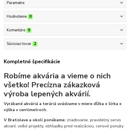
Parametre
Hodnotenie
0
Komentáre
0
Súvisiaci tovar
2
Kompletné špecifikácie
Robíme akvária a vieme o nich
všetko!
Precízna zákazková
výroba lepených akvárií.
Vyrábané akváriá a teráriá uvádzame v miere dĺžka x šírka x
výška v centimetroch.
V Bratislave a okolí ponúkame:
zriaďovanie, pravidelný servis
akvarií, veľké projekty, obhliadky pred realizáciou, cenové ponuky