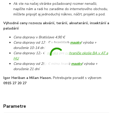
Ak ste na našej stránke požadovaný rozmer nenašli,
napíšte nám a radi ho zaradíme do internetového obchodu,
môžete pripojiť aj jednoduchý nákres, náčrt, projekt a pod.
Výhodné ceny rozvozu akvárií, terárií, akvaterárií, insektárií a
paludárií
Cena dopravy v Bratislave 4.90 €
Cena dopravy od 12,- € v hraniciach
mapky
! výroba +
doručenie 10-14 dní
Cena dopravy 12.- €
mapka
pre
pohraničie okolie BA v AT a
HU
Cena dopravy od 25,- € mimo hraníc
mapky
! výroba +
doručenie 21 dní
Igor Heriban a Milan Hason.
Potrebujete poradiť s výberom
0915 27 20 27
Parametre