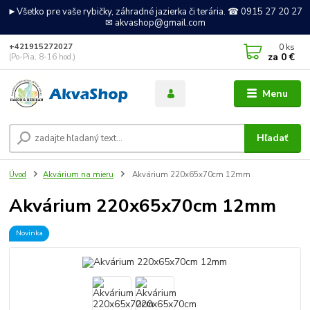
►Všetko pre vaše rybičky, záhradné jazierka či terária. ☎ 0915 27 20 27
✉ akvashop@gmail.com
0
ks
+421915272027
za
0 €
(Po-Pia, 8-16 hod.)
Menu
Hľadať
Úvod
Akvárium na mieru
Akvárium 220x65x70cm 12mm
Akvárium 220x65x70cm 12mm
Novinka