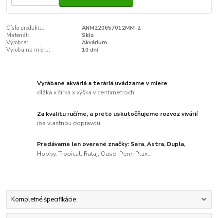
Číslo produktu:
ANM220657012MM-2
Materiál:
Sklo
Výrobca:
Akvárium
Výroba na mieru:
10 dní
Vyrábané akváriá a teráriá uvádzame v miere
dĺžka x šírka x výška v centimetroch.
Za kvalitu ručíme, a preto uskutočňujeme rozvoz vivárií
iba vlastnou dopravou.
Predávame len overené značky: Sera, Astra, Dupla,
Hobby, Tropical, Rataj, Oase, Penn Plax...
Kompletné špecifikácie