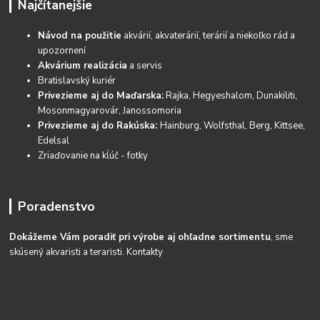
Najčítanejšie
Návod na použitie
akvárií, akvaterárií, terárií a niekoľko rád a
upozornení
Akvárium realizácia
a servis
Bratislavský kuriér
Privezieme aj do Maďarska:
Rajka, Hegyeshalom, Dunakiliti,
Mosonmagyarovár, Janossomoria
Privezieme aj do Rakúska:
Hainburg, Wolfsthal, Berg, Kittsee,
Edelsal
Zriaďovanie na kĺúč - fotky
Poradenstvo
Dokážeme Vám poradiť pri výrobe aj ohľadne sortimentu
, sme
skúsený akvaristi a teraristi.
Kontakty