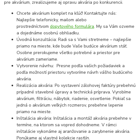
pre akvárium, zrealizujeme aj opravu akvária po konkurencii.
Chcete akvárium komplet na kľúč! Kontaktujte nás:
Najlepšie telefonicky, mailom alebo
prostredníctvom
dopytového formulára
. My sa Vám ozveme
a dojednáme osobnú obhliadku.
Úvodná konzultácia: Radi sa s Vami stretneme – najlepšie
priamo na mieste, kde bude Vaše budúce akvárium stáť.
Osobne prerokujeme všetko potrebné a priestor pre
akvárium zameriame.
Vytvorenie návrhu: Presne podľa vašich požiadaviek a
podľa možností priestoru vytvoríme návrh vášho budúceho
akvária.
Realizácia akvária: Po vystavení zálohovej faktúry prebehnú
prípadné stavebné úpravy a technická príprava. Vyrobíme
akvárium, filtráciu, nábytok, riadenie, osvetlenie. Pokiaľ sa
jedná o akvárium veľkých rozmerov, prebehne lepenie
priamo na mieste.
Inštalácia akvária: Inštalácia a montáž akvária prebehne v
termíne, na ktorom sa vopred dohodneme. V rámci
inštalácie vykonáme aj aranžovanie a zarybnenie akvária.
Ponúkame aj vlastné kolekcie rastlín.