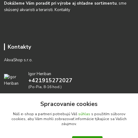
Dokážeme Vám poradiť pri výrobe aj ohľadne sortimentu
, sme
skúsený akvaristi a teraristi.
Kontakty
Kontakty
AkvaShop s.r.o.
Igor Heriban
+421915272027
(Po-Pia, 8-16 hod.)
akvashop@gmail.com
Spracovanie cookies
Náš e-shop a partneri potrebujú Váš
súhlas
s použitím súborov
cookies, aby Vám mohli zobrazovať informácie týkajúce sa Vašich
záujmov.