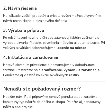
2. Návrh riešenia
Na základe vašich predstáv a priestorových možností vytvoríme
návrh technického a dizajnového riešenia.
3. Výroba a príprava
Po odsúhlasení návrhu a úhrade zálohovej faktúry začíname s
výrobou akvária, filtrácie, osvetlenia, nábytku aj automatizácie. Pri
veľkých akváriách zabezpečujeme
lepenie na mieste
.
4. Inštalácia a zariaďovanie
Hotové akvárium privezieme a namontujeme v dohodnutom
termíne. Postaráme sa o
aranžovanie, výsadbu a zarybnenie
.
Ponúkame aj vlastné kolekcie akváriových rastlín.
Nenašli ste požadovaný rozmer?
Napíšte nám! Radi pripravíme cenovú ponuku alebo zaradíme
konkrétny typ nádrže do nášho e-shopu. Priložte aj jednoduchý
náčrt alebo projekt.