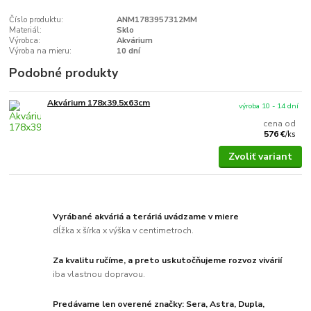
Číslo produktu:
ANM1783957312MM
Materiál:
Sklo
Výrobca:
Akvárium
Výroba na mieru:
10 dní
Podobné produkty
Akvárium 178x39.5x63cm
výroba 10 - 14 dní
cena od
576 €
/
ks
Zvoliť variant
Vyrábané akváriá a teráriá uvádzame v miere
dĺžka x šírka x výška v centimetroch.
Za kvalitu ručíme, a preto uskutočňujeme rozvoz vivárií
iba vlastnou dopravou.
Predávame len overené značky: Sera, Astra, Dupla,