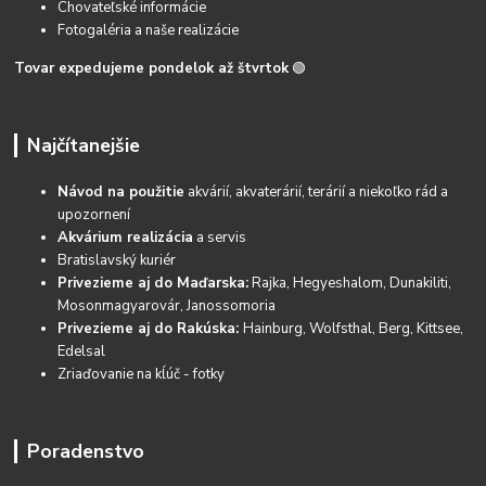
Chovateľské informácie
Fotogaléria a naše realizácie
Tovar expedujeme pondelok až štvrtok
🟢
Najčítanejšie
Návod na použitie
akvárií, akvaterárií, terárií a niekoľko rád a
upozornení
Akvárium realizácia
a servis
Bratislavský kuriér
Privezieme aj do Maďarska:
Rajka, Hegyeshalom, Dunakiliti,
Mosonmagyarovár, Janossomoria
Privezieme aj do Rakúska:
Hainburg, Wolfsthal, Berg, Kittsee,
Edelsal
Zriaďovanie na kĺúč - fotky
Poradenstvo