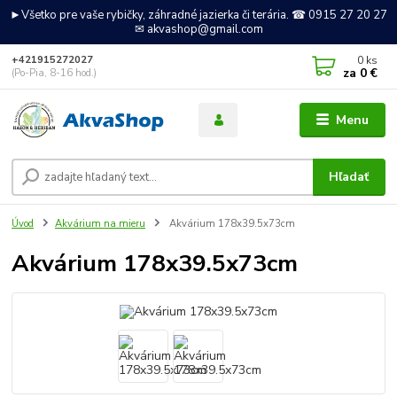
►Všetko pre vaše rybičky, záhradné jazierka či terária. ☎ 0915 27 20 27
✉ akvashop@gmail.com
0
ks
+421915272027
za
0 €
(Po-Pia, 8-16 hod.)
Menu
Hľadať
Úvod
Akvárium na mieru
Akvárium 178x39.5x73cm
Akvárium 178x39.5x73cm