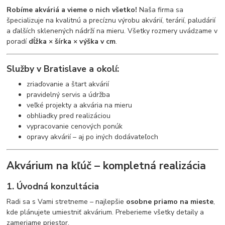
Robíme akváriá a vieme o nich všetko!
Naša firma sa
špecializuje na kvalitnú a precíznu výrobu akvárií, terárií, paludárií
a ďalších sklenených nádrží na mieru. Všetky rozmery uvádzame v
poradí
dĺžka × šírka × výška v cm
.
Služby v Bratislave a okolí:
zriaďovanie a štart akvárií
pravidelný servis a údržba
veľké projekty a akvária na mieru
obhliadky pred realizáciou
vypracovanie cenových ponúk
opravy akvárií – aj po iných dodávateľoch
Akvárium na kľúč – kompletná realizácia
1. Úvodná konzultácia
Radi sa s Vami stretneme – najlepšie
osobne priamo na mieste
,
kde plánujete umiestniť akvárium. Preberieme všetky detaily a
zameriame priestor.