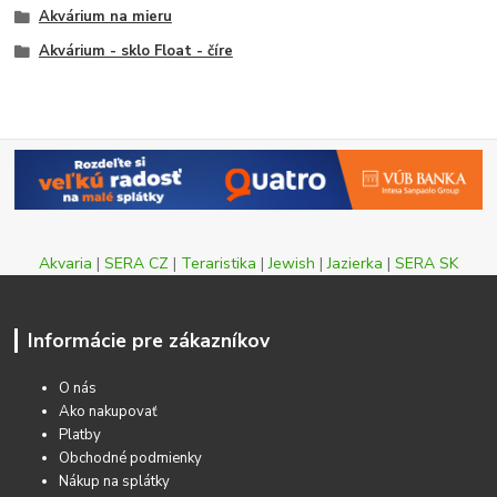
Akvárium na mieru
Akvárium - sklo Float - číre
Akvaria
|
SERA CZ
|
Teraristika
|
Jewish
|
Jazierka
|
SERA SK
Informácie pre zákazníkov
O nás
Ako nakupovať
Platby
Obchodné podmienky
Nákup na splátky