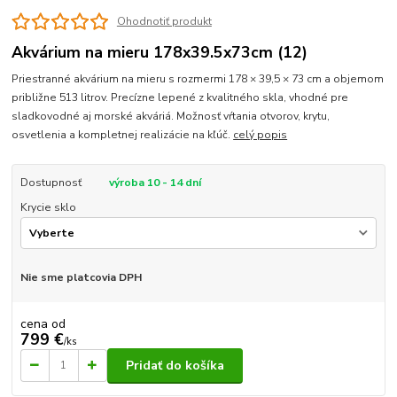
Ohodnotiť produkt
Akvárium na mieru 178x39.5x73cm (12)
Priestranné akvárium na mieru s rozmermi 178 × 39,5 × 73 cm a objemom
približne 513 litrov. Precízne lepené z kvalitného skla, vhodné pre
sladkovodné aj morské akváriá. Možnosť vŕtania otvorov, krytu,
osvetlenia a kompletnej realizácie na kľúč.
celý popis
Dostupnosť
výroba 10 - 14 dní
Krycie sklo
Nie sme platcovia DPH
cena od
799 €
/
ks
Pridať do košíka