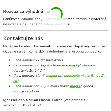
Rozvoz za výhodné ceny
Ponúkame výhodné ceny dopravy pre akváriá, teráriá, akvateráriá,
insektáriá a paludáriá po celom Slovensku.
Kontaktujte nás
Najlepšie
telefonicky, e-mailom alebo cez dopytový formulár
.
Ozveme sa vám čo najskôr a dohodneme si osobnú obhliadku.
Cena dopravy v Bratislave 4.90 €
Cena dopravy od 12,- € v hraniciach
mapky
! výroba +
doručenie 10-14 dní
Cena dopravy 12.- €
mapka
pre
pohraničie okolie BA v AT a
HU
Cena dopravy od 25,- € mimo hraníc
mapky
! výroba +
doručenie 21 dní
Igor Heriban a Milan Hason.
Potrebujete poradiť s
výberom:
0915 27 20 27