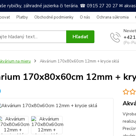
še rybičky, záhradné jazierka či terária. ☎ 0915 27 20 27 ✉ akv
povať
Platby
Obchodné podmienky
O nás
Ochrana súkromia
Neviet
Hľadať
+421
(Po-Pi
kvárium na mieru
Akvárium 170x80x60cm 12mm + krycie sklá
rium 170x80x60cm 12mm + kryc
Akvá
Výroba
realizu
Precíz
akvári