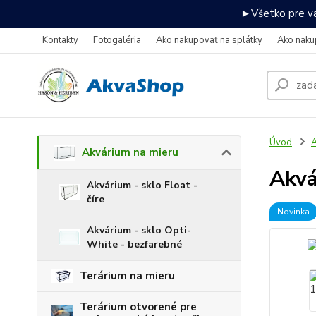
►Všetko pre va
Kontakty
Fotogaléria
Ako nakupovať na splátky
Ako naku
Úvod
A
Akvárium na mieru
Akvá
Akvárium - sklo Float -
číre
Novinka
Akvárium - sklo Opti-
White - bezfarebné
Terárium na mieru
Terárium otvorené pre