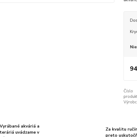
Dos
Kry
Nie
94
Číslo
produkt
Výrobc
Vyrábané akváriá a
Za kvalitu ručí
teráriá uvádzame v
preto uskutoč