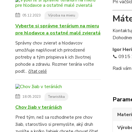
Pri väčší
Máte
05.12.2023
Výroba na mieru
Vyberte si správne terárium na mieru
Kontaktuj
pre hlodavce a ostatné malé zvieratá
Dohodneme
Správny chov zvierat a hlodavcov
Igor Her
umožňuje naplňovať ich prirodzené
📞 0915 
potreby a tým prispieva k ich životnej
pohode a zdraviu. Rozmer terária voľte
Radi vám
podľ...
čítať celé
18.05.2023
Teraristika
Param
Chov žiab v teráriách
Materi
Pred tým, než sa rozhodnete pre chov
žiab, starostlivo si premyslite, aký druh
Výrob
zvolíte a koľko žabiek chcete chovať
čítať