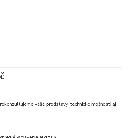
č
prekonzultujeme vaše predstavy, technické možnosti aj
chnické vybavenie aj dizajn.