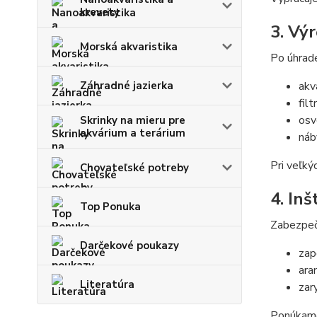
krevety
3. Výr
Morská akvaristika
Po úhrade
Záhradné jazierka
akv
fil
osv
Skrinky na mieru pre
akvárium a terárium
náb
Pri veľký
Chovateľské potreby
4. In
Top Ponuka
Zabezpeč
Darčekové poukazy
zap
ara
Literatúra
zar
Ponúkame 