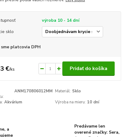
tupnosť
výroba 10 - 14 dní
cie sklo
 sme platcovia DPH
3 €
Pridať do košíka
/
ks
ANM170806012MM
Materiál:
Sklo
u:
a:
Akvárium
Výroba na mieru:
10 dní
Predávame len
me, a
overené značky: Sera,
ňujeme