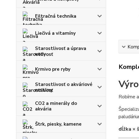
Filtračná technika
Liečivá a vitamíny
Kompl
Starostlivosť a úprava
vody
Komple
Krmivo pre ryby
Výro
Starostlivosť o akváriové
rastliny
Robíme ak
CO2 a minerály do
akvária
Špecializ
paludári
Štrk, piesky, kamene
dĺžka × 