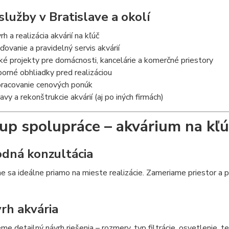
služby v Bratislave a okolí
h a realizácia akvárií na kľúč
aďovanie a pravidelný servis akvárií
ké projekty pre domácnosti, kancelárie a komerčné priestory
orné obhliadky pred realizáciou
racovanie cenových ponúk
avy a rekonštrukcie akvárií (aj po iných firmách)
up spolupráce – akvárium na kľú
odná konzultácia
 sa ideálne priamo na mieste realizácie. Zameriame priestor a 
vrh akvária
me detailný návrh riešenia – rozmery, typ filtrácie, osvetlenie, te