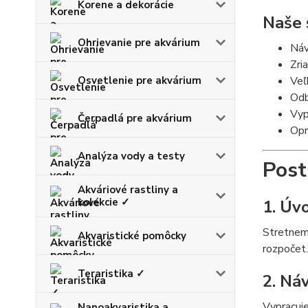
Korene a dekorácie
Naše 
Ohrievanie pre akvárium
Návr
Zri
Osvetlenie pre akvárium
Veľ
Odb
Vyp
Čerpadlá pre akvárium
Opr
Analýza vody a testy
Post
Akváriové rastliny a
kolekcie ✓
1. Úv
Stretneme
Akvaristické pomôcky
rozpočet.
Teraristika ✓
2. Ná
Vypracuje
Nanoakvaristika a