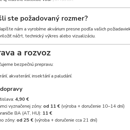
li ste požadovaný rozmer?
apíšte nám a vyrobíme akvárium presne podľa vašich požiadaviek
iložiť náčrt, technický výkres alebo vizualizáciu.
ava a rozvoz
ujeme bezpečnú prepravu:
rárií, akvaterárií, insektárií a paludárií.
 dopravy
tislava:
4,90 €
ámci vyznačenej zóny:
od 11 €
(výroba + doručenie 10–14 dní)
raničie BA (AT, HU):
11 €
o zóny:
od 25 €
(výroba + doručenie cca 21 dní)