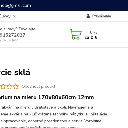
ashop@gmail.com
Články
Prihlásenie
e si rady? Zavolajte.
0
ks
915272027
za
0 €
a, 8-16 hod.)
ie sklá
Ohodnotiť produkt
rium na mieru 170x80x60cm 12mm
 akvárií na mieru v Bratislave a okolí. Navrhujeme a
jeme akváriá na kľúč vrátane techniky, nábytku aj inštalácie.
ne spracovanie, odborné poradenstvo a servis. Vyrobíme
um presne podľa vašich rozmerov.
celý popis