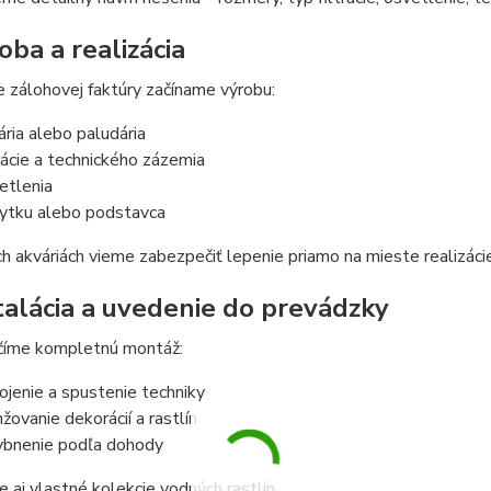
oba a realizácia
 zálohovej faktúry začíname výrobu:
ária alebo paludária
trácie a technického zázemia
etlenia
ytku alebo podstavca
ch akváriách vieme zabezpečiť lepenie priamo na mieste realizáci
štalácia a uvedenie do prevádzky
íme kompletnú montáž:
ojenie a spustenie techniky
nžovanie dekorácií a rastlín
ybnenie podľa dohody
aj vlastné kolekcie vodných rastlín.