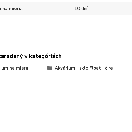
 na mieru
10 dní
zaradený v kategóriách
ium na mieru
Akvárium - sklo Float - číre