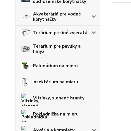
suchozemské korytnačky
Akvateráriá pre vodné
korytnačky
Terárium pre iné zvieratá
Terárium pre pavúky a
hmyz
Paludárium na mieru
Insektárium na mieru
Vitrínky, slenené hranty
Pokladnička na mieru
Akváriá a komplety