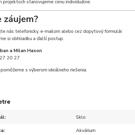
ch projektoch stanovujeme cenu individuálne.
 záujem?
te nás telefonicky, e-mailom alebo cez dopytový formulár.
 si obhliadku a ďalší postup.
iban a Milan Hason
27 20 27
 pomôžeme s výberom ideálneho riešenia.
etre
ál
Sklo
ca
Akvárium