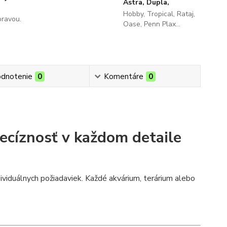
Astra, Dupla,
Hobby, Tropical, Rataj,
pravou.
Oase, Penn Plax...
dnotenie
0
Komentáre
0
recíznosť v každom detaile
ividuálnych požiadaviek. Každé akvárium, terárium alebo