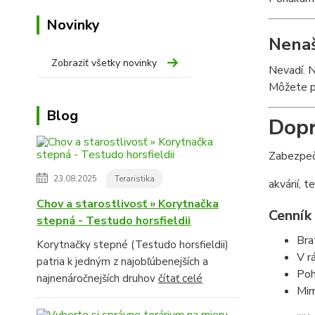
Novinky
Nenaš
Zobraziť všetky novinky
Nevadí. N
Môžete pr
Blog
Dopr
Zabezpeč
23.08.2025
Teraristika
akvárií, te
Chov a starostlivosť » Korytnačka
Cenník
stepná - Testudo horsfieldii
Bra
Korytnačky stepné (Testudo horsfieldii)
V r
patria k jedným z najobľúbenejších a
Poh
najnenáročnejších druhov
čítať celé
Mim