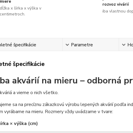
miere
rozvoz vivárií
dĺžka x šírka x výška v
iba vlastnou do
centimetroch.
etné špecifikácie
Parametre
Ho
tné špecifikácie
ba akvárií na mieru – odborná p
váriá a vieme o nich všetko.
ujeme sa na precíznu zákazkovú výrobu lepených akvárií podľa ind
um vyrábame na mieru. Rozmery vždy uvádzame v tvare:
šírka × výška (cm)