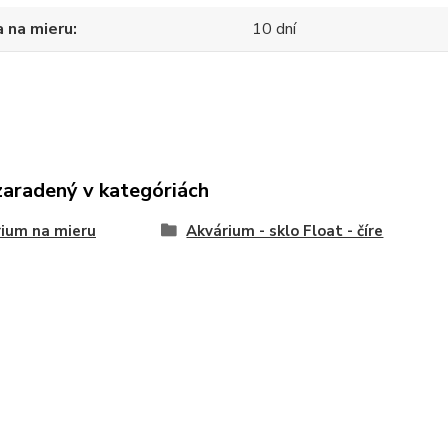
 na mieru
10 dní
zaradený v kategóriách
ium na mieru
Akvárium - sklo Float - číre