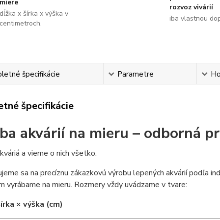
miere
rozvoz vivárií
dĺžka x šírka x výška v
iba vlastnou do
centimetroch.
etné špecifikácie
Parametre
Ho
tné špecifikácie
ba akvárií na mieru – odborná p
váriá a vieme o nich všetko.
ujeme sa na precíznu zákazkovú výrobu lepených akvárií podľa ind
um vyrábame na mieru. Rozmery vždy uvádzame v tvare:
šírka × výška (cm)