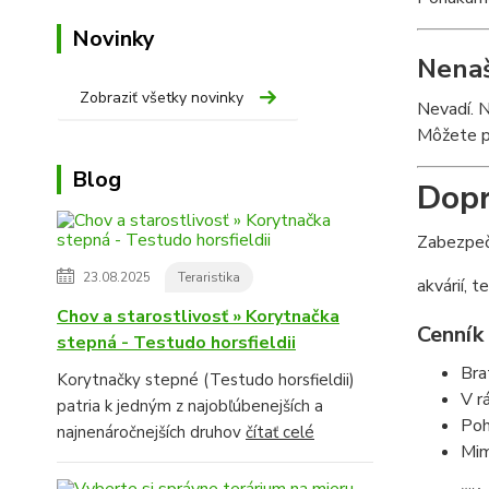
Novinky
Nenaš
Zobraziť všetky novinky
Nevadí. N
Môžete pr
Blog
Dopr
Zabezpeč
23.08.2025
Teraristika
akvárií, te
Chov a starostlivosť » Korytnačka
Cenník
stepná - Testudo horsfieldii
Bra
Korytnačky stepné (Testudo horsfieldii)
V r
patria k jedným z najobľúbenejších a
Poh
najnenáročnejších druhov
čítať celé
Mim