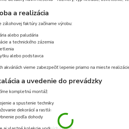
oba a realizácia
 zálohovej faktúry začíname výrobu:
ária alebo paludária
trácie a technického zázemia
etlenia
ytku alebo podstavca
ch akváriách vieme zabezpečiť lepenie priamo na mieste realizáci
štalácia a uvedenie do prevádzky
íme kompletnú montáž:
ojenie a spustenie techniky
nžovanie dekorácií a rastlín
ybnenie podľa dohody
aj vlastné kolekcie vodných rastlín.