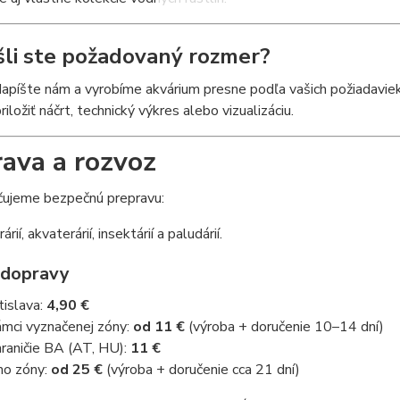
li ste požadovaný rozmer?
apíšte nám a vyrobíme akvárium presne podľa vašich požiadaviek
iložiť náčrt, technický výkres alebo vizualizáciu.
ava a rozvoz
ujeme bezpečnú prepravu:
rárií, akvaterárií, insektárií a paludárií.
 dopravy
tislava:
4,90 €
ámci vyznačenej zóny:
od 11 €
(výroba + doručenie 10–14 dní)
raničie BA (AT, HU):
11 €
o zóny:
od 25 €
(výroba + doručenie cca 21 dní)