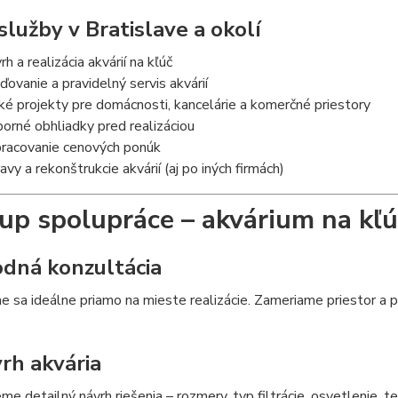
služby v Bratislave a okolí
h a realizácia akvárií na kľúč
aďovanie a pravidelný servis akvárií
ké projekty pre domácnosti, kancelárie a komerčné priestory
orné obhliadky pred realizáciou
racovanie cenových ponúk
avy a rekonštrukcie akvárií (aj po iných firmách)
up spolupráce – akvárium na kľú
odná konzultácia
 sa ideálne priamo na mieste realizácie. Zameriame priestor a 
vrh akvária
me detailný návrh riešenia – rozmery, typ filtrácie, osvetlenie, te