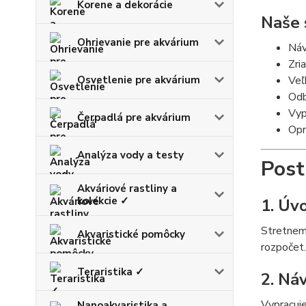
Korene a dekorácie
Naše 
Ohrievanie pre akvárium
Návr
Zri
Osvetlenie pre akvárium
Veľ
Odb
Vyp
Čerpadlá pre akvárium
Opr
Analýza vody a testy
Post
Akváriové rastliny a
kolekcie ✓
1. Úv
Stretneme
Akvaristické pomôcky
rozpočet.
Teraristika ✓
2. Ná
Vypracuje
Nanoakvaristika a