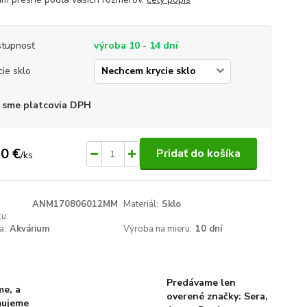
tupnosť
výroba 10 - 14 dní
cie sklo
 sme platcovia DPH
0 €
Pridať do košíka
/
ks
ANM170806012MM
Materiál:
Sklo
u:
a:
Akvárium
Výroba na mieru:
10 dní
Predávame len
me, a
overené značky: Sera,
ňujeme