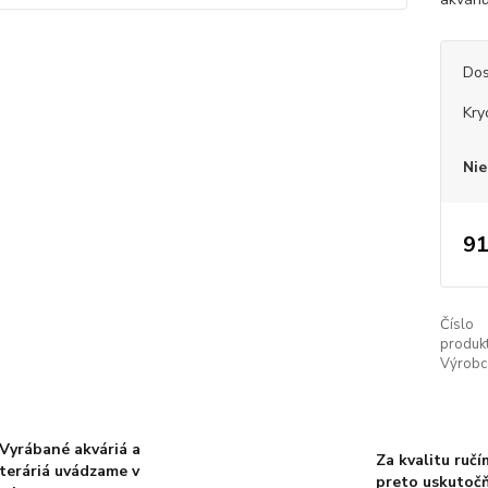
Dos
Kry
Nie
91
Číslo
produkt
Výrobc
Vyrábané akváriá a
Za kvalitu ručí
teráriá uvádzame v
preto uskutoč