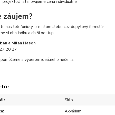
ch projektoch stanovujeme cenu individuálne.
 záujem?
te nás telefonicky, e-mailom alebo cez dopytový formulár.
 si obhliadku a ďalší postup.
iban a Milan Hason
27 20 27
 pomôžeme s výberom ideálneho riešenia.
etre
ál
Sklo
ca
Akvárium