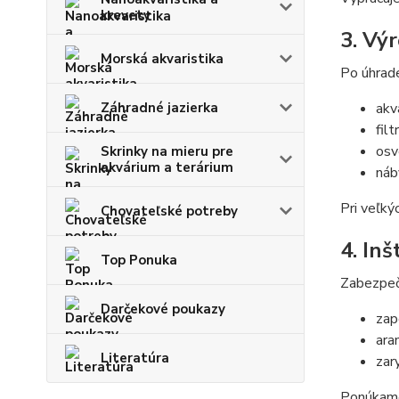
krevety
3. Výr
Morská akvaristika
Po úhrade
Záhradné jazierka
akv
fil
osv
Skrinky na mieru pre
akvárium a terárium
náb
Pri veľký
Chovateľské potreby
4. In
Top Ponuka
Zabezpeč
Darčekové poukazy
zap
ara
Literatúra
zar
Ponúkame 