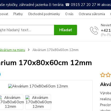
še rybičky, záhradné jazierka či terária. ☎ 0915 27 20 27 ✉ akv
povať
Platby
Obchodné podmienky
O nás
Ochrana súkromia
Neviet
Hľadať
+421
(Po-Pi
kvárium na mieru
Akvárium 170x80x60cm 12mm
árium 170x80x60cm 12mm
Akvá
Výroba
realizu
Precíz
akvári