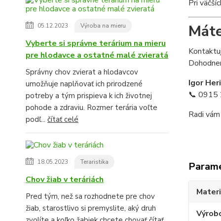
Pri väčší
Máte
05.12.2023
Výroba na mieru
Vyberte si správne terárium na mieru
Kontaktuj
pre hlodavce a ostatné malé zvieratá
Dohodneme
Správny chov zvierat a hlodavcov
Igor Her
umožňuje naplňovať ich prirodzené
📞 0915 
potreby a tým prispieva k ich životnej
pohode a zdraviu. Rozmer terária voľte
Radi vám
podľ...
čítať celé
18.05.2023
Teraristika
Param
Chov žiab v teráriách
Materi
Pred tým, než sa rozhodnete pre chov
žiab, starostlivo si premyslite, aký druh
Výrob
zvolíte a koľko žabiek chcete chovať
čítať