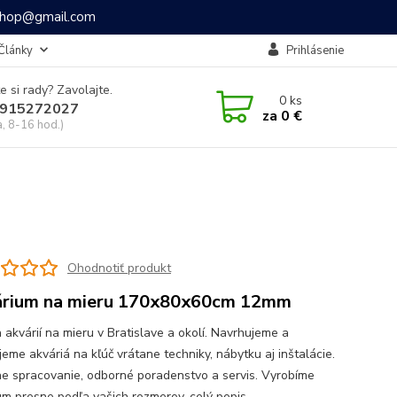
ashop@gmail.com
Články
Prihlásenie
e si rady? Zavolajte.
0
ks
915272027
za
0 €
a, 8-16 hod.)
Ohodnotiť produkt
rium na mieru 170x80x60cm 12mm
 akvárií na mieru v Bratislave a okolí. Navrhujeme a
jeme akváriá na kľúč vrátane techniky, nábytku aj inštalácie.
ne spracovanie, odborné poradenstvo a servis. Vyrobíme
um presne podľa vašich rozmerov.
celý popis