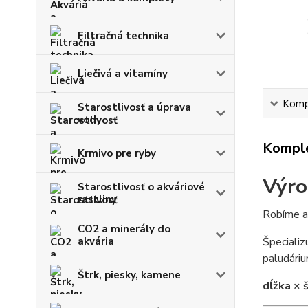
Filtračná technika
Liečivá a vitamíny
Kompl
Starostlivosť a úprava
vody
Komple
Krmivo pre ryby
Výro
Starostlivosť o akváriové
rastliny
Robíme ak
CO2 a minerály do
akvária
Špecializ
paludári
Štrk, piesky, kamene
dĺžka × 