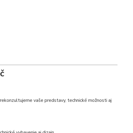
č
prekonzultujeme vaše predstavy, technické možnosti aj
chnické vybavenie aj dizajn.