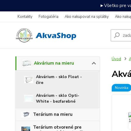
►Všetko pre va
Kontakty
Fotogaléria
Ako nakupovať na splátky
Ako naku
Úvod
A
Akvárium na mieru
Akv
Akvárium - sklo Float -
číre
Novinka
Akvárium - sklo Opti-
White - bezfarebné
Terárium na mieru
Terárium otvorené pre