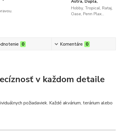
Astra, Dupla,
Hobby, Tropical, Rataj,
pravou.
Oase, Penn Plax...
dnotenie
0
Komentáre
0
recíznosť v každom detaile
ividuálnych požiadaviek. Každé akvárium, terárium alebo