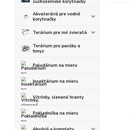
suchozemské korytnačky
Akvateráriá pre vodné
korytnačky
Terárium pre iné zvieratá
Terárium pre pavúky a
hmyz
Paludárium na mieru
Insektárium na mieru
Vitrínky, slenené hranty
Pokladnička na mieru
Akváriá a komplety