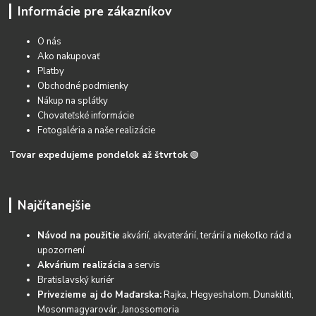
Informácie pre zákazníkov
O nás
Ako nakupovať
Platby
Obchodné podmienky
Nákup na splátky
Chovateľské informácie
Fotogaléria a naše realizácie
Tovar expedujeme pondelok až štvrtok
🟢
Najčítanejšie
Návod na použitie
akvárií, akvaterárií, terárií a niekoľko rád a
upozornení
Akvárium realizácia
a servis
Bratislavský kuriér
Privezieme aj do Maďarska:
Rajka, Hegyeshalom, Dunakiliti,
Mosonmagyarovár, Janossomoria