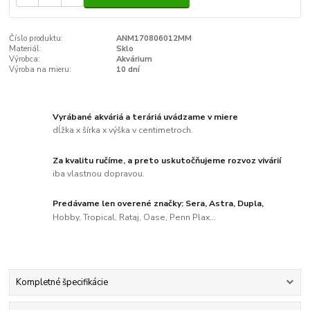
Číslo produktu:
ANM170806012MM
Materiál:
Sklo
Výrobca:
Akvárium
Výroba na mieru:
10 dní
Vyrábané akváriá a teráriá uvádzame v miere
dĺžka x šírka x výška v centimetroch.
Za kvalitu ručíme, a preto uskutočňujeme rozvoz vivárií
iba vlastnou dopravou.
Predávame len overené značky: Sera, Astra, Dupla,
Hobby, Tropical, Rataj, Oase, Penn Plax...
Kompletné špecifikácie