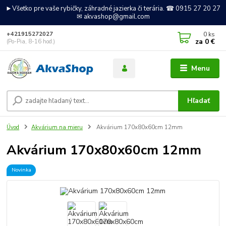
►Všetko pre vaše rybičky, záhradné jazierka či terária. ☎ 0915 27 20 27
✉ akvashop@gmail.com
0
ks
+421915272027
za
0 €
(Po-Pia, 8-16 hod.)
Menu
Hľadať
Úvod
Akvárium na mieru
Akvárium 170x80x60cm 12mm
Akvárium 170x80x60cm 12mm
Novinka