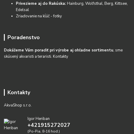
Privezieme aj do Rakúska:
Hainburg, Wolfsthal, Berg, Kittsee,
Edelsal
Zriaďovanie na kĺúč - fotky
Poradenstvo
Dokážeme Vám poradiť pri výrobe aj ohľadne sortimentu
, sme
skúsený akvaristi a teraristi.
Kontakty
Kontakty
AkvaShop s.r.o.
Igor Heriban
+421915272027
(Po-Pia, 8-16 hod.)