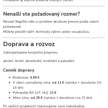
Ponúkame aj vlastné kolekcie vodných rastlín.
Nenašli ste požadovaný rozmer?
Nevadí. Napíšte nám a vyrobíme akvárium presne podľa vašich
požiadaviek.
Môžete priložiť náčrt, technický výkres alebo vizualizáciu.
Doprava a rozvoz
Zabezpečujeme bezpečnú prepravu:
akvárií, terárií, akvaterárií, insektárií a paludárií.
Cenník dopravy
Bratislava:
4,90 €
V rámci vyznačenej zóny:
od 11 €
(výroba + doručenie 10–
14 dní)
Pohraničie BA (AT, HU):
11 €
Mimo zóny:
od 25 €
(výroba + doručenie cca 21 dní)
Pri väčších projektoch stanovujeme cenu individuálne.