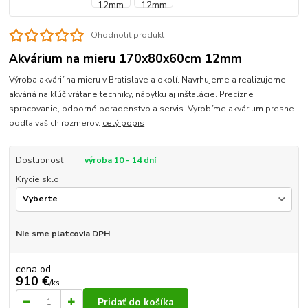
Ohodnotiť produkt
Akvárium na mieru 170x80x60cm 12mm
Výroba akvárií na mieru v Bratislave a okolí. Navrhujeme a realizujeme
akváriá na kľúč vrátane techniky, nábytku aj inštalácie. Precízne
spracovanie, odborné poradenstvo a servis. Vyrobíme akvárium presne
podľa vašich rozmerov.
celý popis
Dostupnosť
výroba 10 - 14 dní
Krycie sklo
Nie sme platcovia DPH
cena od
910 €
/
ks
Pridať do košíka