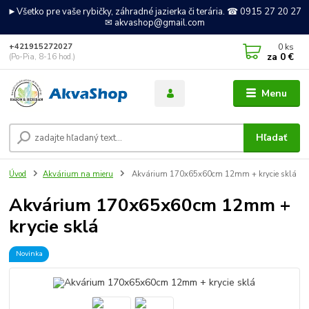
►Všetko pre vaše rybičky, záhradné jazierka či terária. ☎ 0915 27 20 27
✉ akvashop@gmail.com
0
ks
+421915272027
za
0 €
(Po-Pia, 8-16 hod.)
Menu
Hľadať
Úvod
Akvárium na mieru
Akvárium 170x65x60cm 12mm + krycie sklá
Akvárium 170x65x60cm 12mm +
krycie sklá
Novinka