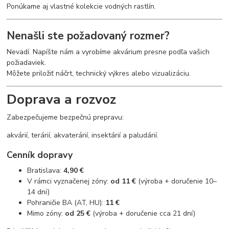
Ponúkame aj vlastné kolekcie vodných rastlín.
Nenašli ste požadovaný rozmer?
Nevadí. Napíšte nám a vyrobíme akvárium presne podľa vašich
požiadaviek.
Môžete priložiť náčrt, technický výkres alebo vizualizáciu.
Doprava a rozvoz
Zabezpečujeme bezpečnú prepravu:
akvárií, terárií, akvaterárií, insektárií a paludárií.
Cenník dopravy
Bratislava:
4,90 €
V rámci vyznačenej zóny:
od 11 €
(výroba + doručenie 10–
14 dní)
Pohraničie BA (AT, HU):
11 €
Mimo zóny:
od 25 €
(výroba + doručenie cca 21 dní)