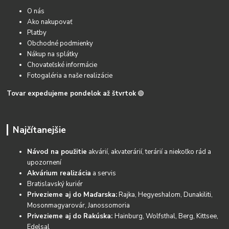
O nás
Ako nakupovať
Platby
Obchodné podmienky
Nákup na splátky
Chovateľské informácie
Fotogaléria a naše realizácie
Tovar expedujeme pondelok až štvrtok
🟢
Najčítanejšie
Návod na použitie
akvárií, akvaterárií, terárií a niekoľko rád a
upozornení
Akvárium realizácia
a servis
Bratislavský kuriér
Privezieme aj do Maďarska:
Rajka, Hegyeshalom, Dunakiliti,
Mosonmagyarovár, Janossomoria
Privezieme aj do Rakúska:
Hainburg, Wolfsthal, Berg, Kittsee,
Edelsal