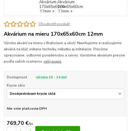
Ohodnotiť produkt
Akvárium na mieru 170x65x60cm 12mm
Výroba akvárií na mieru v Bratislave a okolí. Navrhujeme a realizujeme
akváriá na kľúč vrátane techniky, nábytku aj inštalácie. Precízne
spracovanie, odborné poradenstvo a servis. Vyrobíme akvárium presne
podľa vašich rozmerov.
celý popis
Dostupnosť
výroba 10 - 14 dní
Krycie sklo
Nie sme platcovia DPH
769,70 €
/
ks