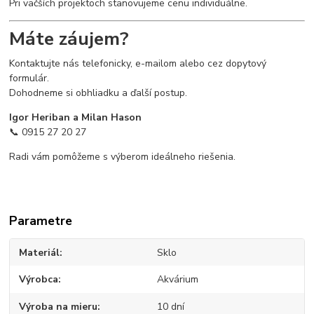
Pri väčších projektoch stanovujeme cenu individuálne.
Máte záujem?
Kontaktujte nás telefonicky, e-mailom alebo cez dopytový
formulár.
Dohodneme si obhliadku a ďalší postup.
Igor Heriban a Milan Hason
📞 0915 27 20 27
Radi vám pomôžeme s výberom ideálneho riešenia.
Parametre
Materiál
Sklo
Výrobca
Akvárium
Výroba na mieru
10 dní