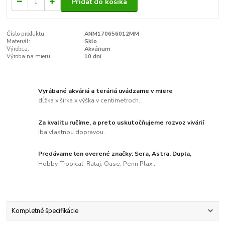
Pridať do košíka
Číslo produktu:
ANM170656012MM
Materiál:
Sklo
Výrobca:
Akvárium
Výroba na mieru:
10 dní
Vyrábané akváriá a teráriá uvádzame v miere
dĺžka x šírka x výška v centimetroch.
Za kvalitu ručíme, a preto uskutočňujeme rozvoz vivárií
iba vlastnou dopravou.
Predávame len overené značky: Sera, Astra, Dupla,
Hobby, Tropical, Rataj, Oase, Penn Plax...
Kompletné špecifikácie