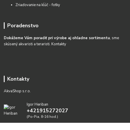
Zriaďovanie na kĺúč - fotky
Poradenstvo
Dokážeme Vám poradiť pri výrobe aj ohľadne sortimentu
, sme
skúsený akvaristi a teraristi.
Kontakty
Kontakty
AkvaShop s.r.o.
Igor Heriban
+421915272027
(Po-Pia, 8-16 hod.)
akvashop@gmail.com