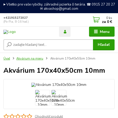
►Všetko pre vaše rybičky, záhradné jazierka či terária. ☎ 0915 27 20 27
✉ akvashop@gmail.com
0
ks
+421915272027
za
0 €
(Po-Pia, 8-16 hod.)
Menu
Hľadať
Úvod
Akvárium na mieru
Akvárium 170x40x50cm 10mm
Akvárium 170x40x50cm 10mm
Ohodnotiť produkt