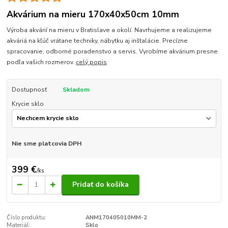
Akvárium na mieru 170x40x50cm 10mm
Výroba akvárií na mieru v Bratislave a okolí. Navrhujeme a realizujeme
akváriá na kľúč vrátane techniky, nábytku aj inštalácie. Precízne
spracovanie, odborné poradenstvo a servis. Vyrobíme akvárium presne
podľa vašich rozmerov.
celý popis
Dostupnosť
Skladom
Krycie sklo
Nie sme platcovia DPH
399 €
/
ks
Pridať do košíka
Číslo produktu:
ANM170405010MM-2
Materiál:
Sklo