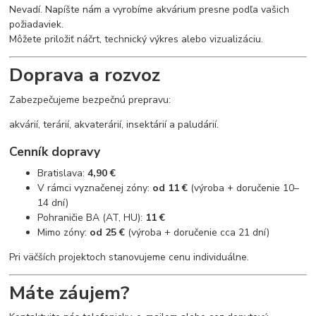
Nevadí. Napíšte nám a vyrobíme akvárium presne podľa vašich
požiadaviek.
Môžete priložiť náčrt, technický výkres alebo vizualizáciu.
Doprava a rozvoz
Zabezpečujeme bezpečnú prepravu:
akvárií, terárií, akvaterárií, insektárií a paludárií.
Cenník dopravy
Bratislava:
4,90 €
V rámci vyznačenej zóny:
od 11 €
(výroba + doručenie 10–
14 dní)
Pohraničie BA (AT, HU):
11 €
Mimo zóny:
od 25 €
(výroba + doručenie cca 21 dní)
Pri väčších projektoch stanovujeme cenu individuálne.
Máte záujem?