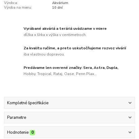
Výrobca:
Akvárium
Výroba na mieru:
10 dní
Vyrábané akváriá a teráriá uvádzame v miere
dĺžka x šírka x výška v centimetroch.
Za kvalitu ručíme, a preto uskutočňujeme rozvoz vivárií
iba vlastnou dopravou.
Predávame len overené značky: Sera, Astra, Dupla,
Hobby, Tropical, Rataj, Oase, Penn Plax...
Kompletné špecifikácie
Parametre
Hodnotenie
0