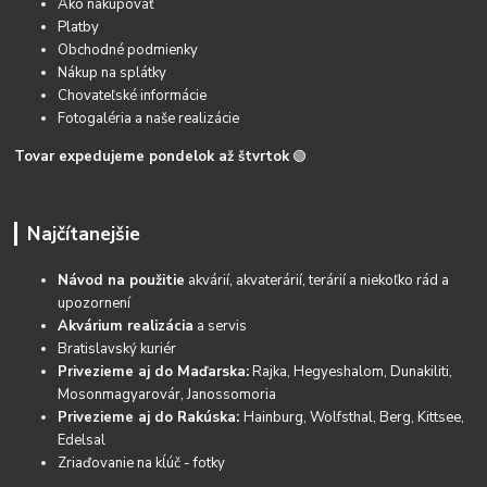
Ako nakupovať
Platby
Obchodné podmienky
Nákup na splátky
Chovateľské informácie
Fotogaléria a naše realizácie
Tovar expedujeme pondelok až štvrtok
🟢
Najčítanejšie
Návod na použitie
akvárií, akvaterárií, terárií a niekoľko rád a
upozornení
Akvárium realizácia
a servis
Bratislavský kuriér
Privezieme aj do Maďarska:
Rajka, Hegyeshalom, Dunakiliti,
Mosonmagyarovár, Janossomoria
Privezieme aj do Rakúska:
Hainburg, Wolfsthal, Berg, Kittsee,
Edelsal
Zriaďovanie na kĺúč - fotky