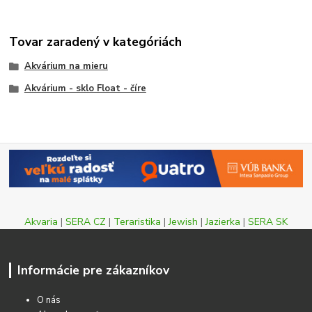
Tovar zaradený v kategóriách
Akvárium na mieru
Akvárium - sklo Float - číre
Akvaria
|
SERA CZ
|
Teraristika
|
Jewish
|
Jazierka
|
SERA SK
Informácie pre zákazníkov
O nás