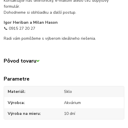
Kontaktujte nás telefonicky, e-mailom alebo cez dopytový
formulár.
Dohodneme si obhliadku a ďalší postup.
Igor Heriban a Milan Hason
📞 0915 27 20 27
Radi vám pomôžeme s výberom ideálneho riešenia.
Pôvod tovaru
Parametre
Materiál
Sklo
Výrobca
Akvárium
Výroba na mieru
10 dní