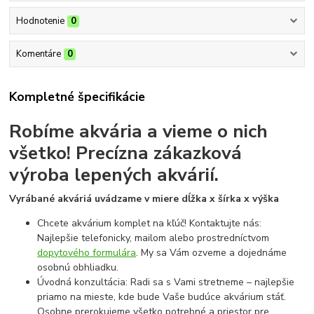
Hodnotenie
0
Komentáre
0
Kompletné špecifikácie
Robíme akvária a vieme o nich
všetko!
Precízna zákazková
výroba lepených akvárií.
Vyrábané akváriá uvádzame v miere dĺžka x šírka x výška
Chcete akvárium komplet na kľúč! Kontaktujte nás:
Najlepšie telefonicky, mailom alebo prostredníctvom
dopytového formulára
. My sa Vám ozveme a dojednáme
osobnú obhliadku.
Úvodná konzultácia: Radi sa s Vami stretneme – najlepšie
priamo na mieste, kde bude Vaše budúce akvárium stáť.
Osobne prerokujeme všetko potrebné a priestor pre