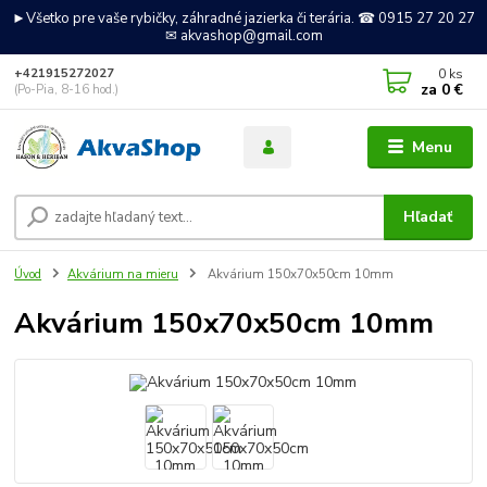
►Všetko pre vaše rybičky, záhradné jazierka či terária. ☎ 0915 27 20 27
✉ akvashop@gmail.com
0
ks
+421915272027
za
0 €
(Po-Pia, 8-16 hod.)
Menu
Hľadať
Úvod
Akvárium na mieru
Akvárium 150x70x50cm 10mm
Akvárium 150x70x50cm 10mm