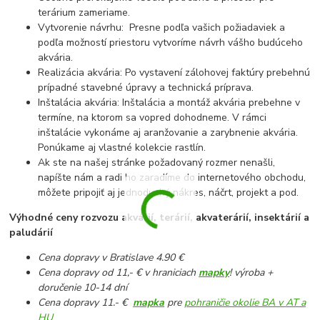
terárium zameriame.
Vytvorenie návrhu: Presne podľa vašich požiadaviek a
podľa možností priestoru vytvoríme návrh vášho budúceho
akvária.
Realizácia akvária: Po vystavení zálohovej faktúry prebehnú
prípadné stavebné úpravy a technická príprava.
Inštalácia akvária: Inštalácia a montáž akvária prebehne v
termíne, na ktorom sa vopred dohodneme. V rámci
inštalácie vykonáme aj aranžovanie a zarybnenie akvária.
Ponúkame aj vlastné kolekcie rastlín.
Ak ste na našej stránke požadovaný rozmer nenašli,
napíšte nám a radi ho zaradíme do internetového obchodu,
môžete pripojiť aj jednoduchý nákres, náčrt, projekt a pod.
Výhodné ceny rozvozu akvárií, terárií, akvaterárií, insektárií a
paludárií
Cena dopravy v Bratislave 4.90 €
Cena dopravy od 11,- € v hraniciach
mapky
! výroba +
doručenie 10-14 dní
Cena dopravy 11.- €
mapka
pre
pohraničie okolie BA v AT a
HU