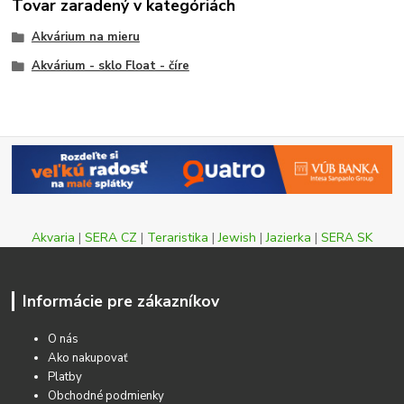
Tovar zaradený v kategóriách
Akvárium na mieru
Akvárium - sklo Float - číre
Akvaria
|
SERA CZ
|
Teraristika
|
Jewish
|
Jazierka
|
SERA SK
Informácie pre zákazníkov
O nás
Ako nakupovať
Platby
Obchodné podmienky