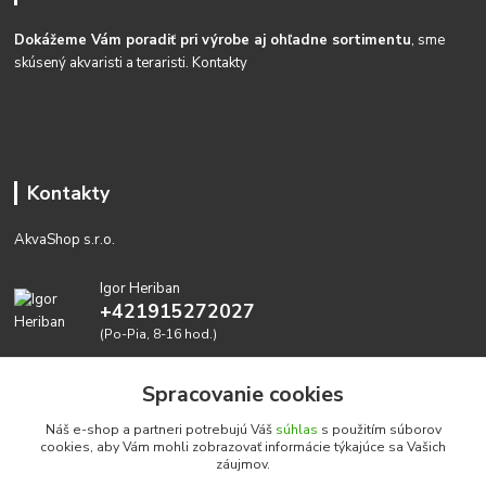
Dokážeme Vám poradiť pri výrobe aj ohľadne sortimentu
, sme
skúsený akvaristi a teraristi.
Kontakty
Kontakty
AkvaShop s.r.o.
Igor Heriban
+421915272027
(Po-Pia, 8-16 hod.)
akvashop@gmail.com
Spracovanie cookies
Náš e-shop a partneri potrebujú Váš
súhlas
s použitím súborov
cookies, aby Vám mohli zobrazovať informácie týkajúce sa Vašich
záujmov.