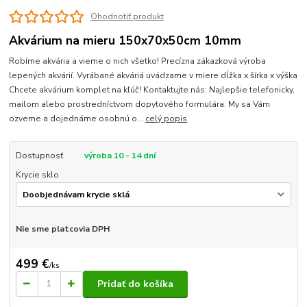
Ohodnotiť produkt
Akvárium na mieru 150x70x50cm 10mm
Robíme akvária a vieme o nich všetko! Precízna zákazková výroba
lepených akvárií. Vyrábané akváriá uvádzame v miere dĺžka x šírka x výška
Chcete akvárium komplet na kľúč! Kontaktujte nás: Najlepšie telefonicky,
mailom alebo prostredníctvom dopytového formulára. My sa Vám
ozveme a dojednáme osobnú o...
celý popis
Dostupnosť
výroba 10 - 14 dní
Krycie sklo
Nie sme platcovia DPH
499 €
/
ks
Pridať do košíka