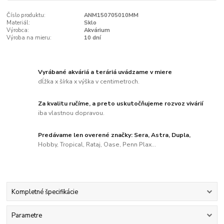
Číslo produktu:
ANM150705010MM
Materiál:
Sklo
Výrobca:
Akvárium
Výroba na mieru:
10 dní
Vyrábané akváriá a teráriá uvádzame v miere
dĺžka x šírka x výška v centimetroch.
Za kvalitu ručíme, a preto uskutočňujeme rozvoz vivárií
iba vlastnou dopravou.
Predávame len overené značky: Sera, Astra, Dupla,
Hobby, Tropical, Rataj, Oase, Penn Plax...
Kompletné špecifikácie
Parametre