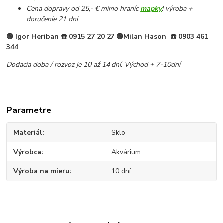
Cena dopravy od 25,- € mimo hraníc
mapky
! výroba +
doručenie 21 dní
🟢 Igor Heriban
☎️
0915 27 20 27 🟢Milan Hason
☎️ 0903 461
344
Dodacia doba / rozvoz je 10 až 14 dní. Východ + 7-10dní
Parametre
Materiál
Sklo
Výrobca
Akvárium
Výroba na mieru
10 dní