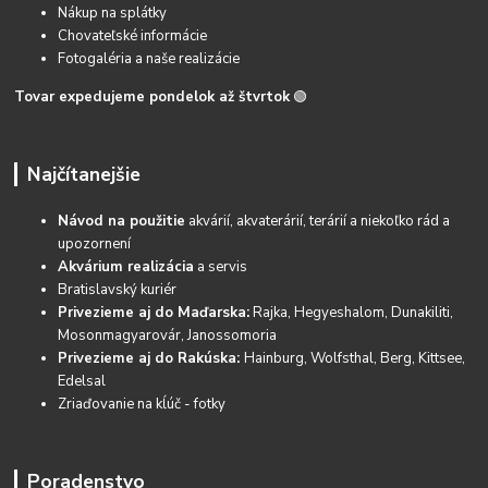
Nákup na splátky
Chovateľské informácie
Fotogaléria a naše realizácie
Tovar expedujeme pondelok až štvrtok
🟢
Najčítanejšie
Návod na použitie
akvárií, akvaterárií, terárií a niekoľko rád a
upozornení
Akvárium realizácia
a servis
Bratislavský kuriér
Privezieme aj do Maďarska:
Rajka, Hegyeshalom, Dunakiliti,
Mosonmagyarovár, Janossomoria
Privezieme aj do Rakúska:
Hainburg, Wolfsthal, Berg, Kittsee,
Edelsal
Zriaďovanie na kĺúč - fotky
Poradenstvo