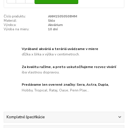
Číslo produktu:
ANM15050508MM
Materiál:
Sklo
Výrobca:
Akvárium
Výroba na mieru:
10 dní
Vyrábané akváriá a teráriá uvádzame v miere
dĺžka x šírka x výška v centimetroch.
Za kvalitu ručíme, a preto uskutočňujeme rozvoz vivárií
iba vlastnou dopravou.
Predávame len overené značky: Sera, Astra, Dupla,
Hobby, Tropical, Rataj, Oase, Penn Plax...
Kompletné špecifikácie