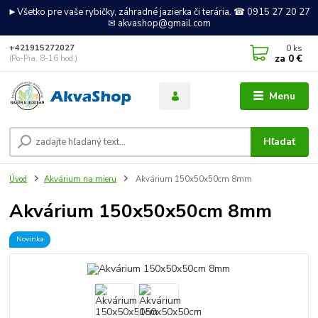
►Všetko pre vaše rybičky, záhradné jazierka či terária. ☎ 0915 27 20 27
✉ akvashop@gmail.com
0
ks
+421915272027
za
0 €
(Po-Pia, 8-16 hod.)
Menu
Hľadať
Úvod
Akvárium na mieru
Akvárium 150x50x50cm 8mm
Akvárium 150x50x50cm 8mm
Novinka