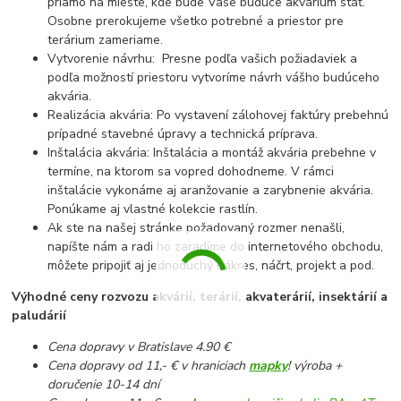
priamo na mieste, kde bude Vaše budúce akvárium stáť.
Osobne prerokujeme všetko potrebné a priestor pre
terárium zameriame.
Vytvorenie návrhu: Presne podľa vašich požiadaviek a
podľa možností priestoru vytvoríme návrh vášho budúceho
akvária.
Realizácia akvária: Po vystavení zálohovej faktúry prebehnú
prípadné stavebné úpravy a technická príprava.
Inštalácia akvária: Inštalácia a montáž akvária prebehne v
termíne, na ktorom sa vopred dohodneme. V rámci
inštalácie vykonáme aj aranžovanie a zarybnenie akvária.
Ponúkame aj vlastné kolekcie rastlín.
Ak ste na našej stránke požadovaný rozmer nenašli,
napíšte nám a radi ho zaradíme do internetového obchodu,
môžete pripojiť aj jednoduchý nákres, náčrt, projekt a pod.
Výhodné ceny rozvozu akvárií, terárií, akvaterárií, insektárií a
paludárií
Cena dopravy v Bratislave 4.90 €
Cena dopravy od 11,- € v hraniciach
mapky
! výroba +
doručenie 10-14 dní