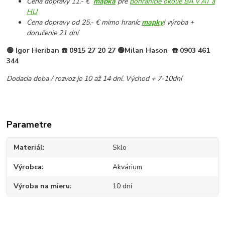
Cena dopravy 11.- €
mapka
pre
pohraničie okolie BA v AT a
HU
Cena dopravy od 25,- € mimo hraníc
mapky
! výroba +
doručenie 21 dní
🟢 Igor Heriban
☎️
0915 27 20 27 🟢Milan Hason
☎️ 0903 461
344
Dodacia doba / rozvoz je 10 až 14 dní. Východ + 7-10dní
Parametre
Materiál
Sklo
Výrobca
Akvárium
Výroba na mieru
10 dní