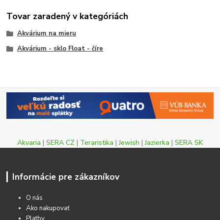
Tovar zaradený v kategóriách
Akvárium na mieru
Akvárium - sklo Float - číre
Akvaria
|
SERA CZ
|
Teraristika
|
Jewish
|
Jazierka
|
SERA SK
Informácie pre zákazníkov
O nás
Ako nakupovať
Platby