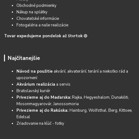
Obchodné podmienky
Nákup na splátky
Chovateľské informácie
Fotogaléria a naše realizácie
Tovar expedujeme pondelok až štvrtok
🟢
Najčítanejšie
Návod na použitie
akvárií, akvaterárií, terárií a niekoľko rád a
upozornení
Akvárium realizácia
a servis
Bratislavský kuriér
Privezieme aj do Maďarska:
Rajka, Hegyeshalom, Dunakiliti,
Mosonmagyarovár, Janossomoria
Privezieme aj do Rakúska:
Hainburg, Wolfsthal, Berg, Kittsee,
Edelsal
Zriaďovanie na kĺúč - fotky