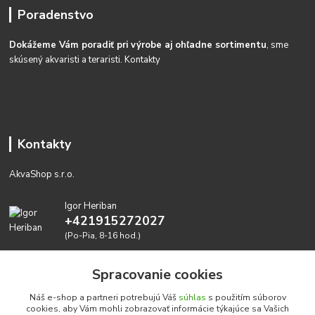
Poradenstvo
Dokážeme Vám poradiť pri výrobe aj ohľadne sortimentu
, sme
skúsený akvaristi a teraristi.
Kontakty
Kontakty
AkvaShop s.r.o.
Igor Heriban
+421915272027
(Po-Pia, 8-16 hod.)
akvashop@gmail.com
Spracovanie cookies
Náš e-shop a partneri potrebujú Váš
súhlas
s použitím súborov
cookies, aby Vám mohli zobrazovať informácie týkajúce sa Vašich