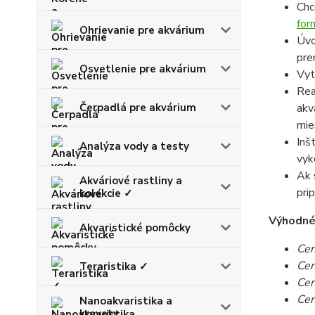
Chc
for
Ohrievanie pre akvárium
Úvo
pre
Osvetlenie pre akvárium
Vyt
Rea
Čerpadlá pre akvárium
akv
mie
Inš
Analýza vody a testy
vyk
Ak 
Akváriové rastliny a
pri
kolekcie ✓
Výhodné c
Akvaristické pomôcky
Cen
Cen
Teraristika ✓
Cen
Cen
Nanoakvaristika a
krevety