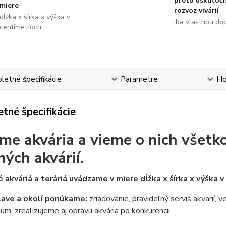
preto uskutoč
miere
rozvoz vivárií
dĺžka x šírka x výška v
iba vlastnou do
centimetroch.
etné špecifikácie
Parametre
Ho
tné špecifikácie
me akvária a vieme o nich všetko
ných akvárií.
 akváriá a teráriá uvádzame v miere dĺžka x šírka x výška 
lave a okolí ponúkame:
zriaďovanie, pravidelný servis akvarií, 
ium, zrealizujeme aj opravu akvária po konkurencii.