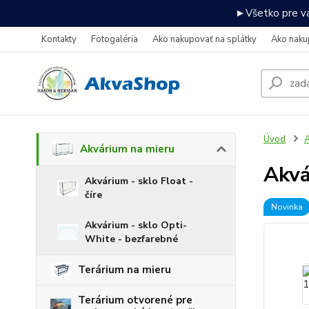
►Všetko pre va
Kontakty
Fotogaléria
Ako nakupovať na splátky
Ako naku
Úvod
A
Akvárium na mieru
Akv
Akvárium - sklo Float -
číre
Novinka
Akvárium - sklo Opti-
White - bezfarebné
Terárium na mieru
Terárium otvorené pre