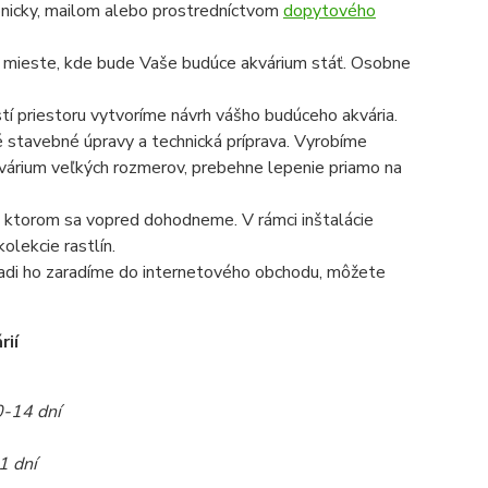
onicky, mailom alebo prostredníctvom
dopytového
a mieste, kde bude Vaše budúce akvárium stáť. Osobne
í priestoru vytvoríme návrh vášho budúceho akvária.
é stavebné úpravy a technická príprava. Vyrobíme
 akvárium veľkých rozmerov, prebehne lepenie priamo na
 na ktorom sa vopred dohodneme. V rámci inštalácie
olekcie rastlín.
radi ho zaradíme do internetového obchodu, môžete
rií
0-14 dní
1 dní