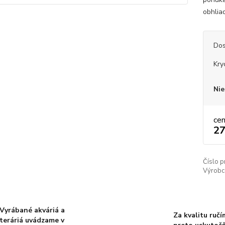
obhlia
Dos
Kry
Nie
ce
27
Číslo p
Výrobc
Vyrábané akváriá a
Za kvalitu ručí
teráriá uvádzame v