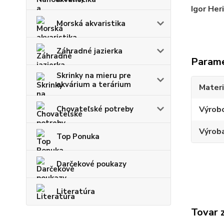
Igor Her
Morská akvaristika
Záhradné jazierka
Param
Skrinky na mieru pre
akvárium a terárium
Materi
Chovateľské potreby
Výrob
Výroba
Top Ponuka
Darčekové poukazy
Literatúra
Tovar 