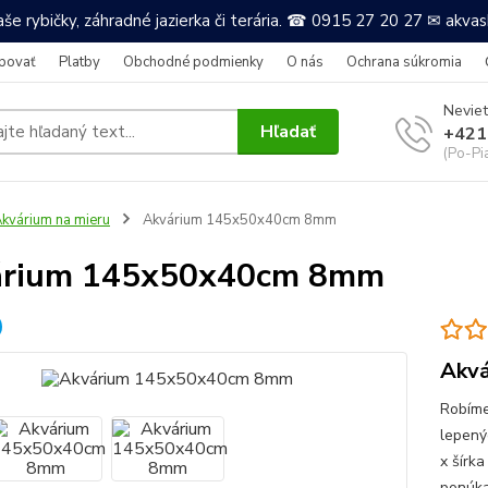
še rybičky, záhradné jazierka či terária. ☎ 0915 27 20 27 ✉ akv
povať
Platby
Obchodné podmienky
O nás
Ochrana súkromia
Neviet
Hľadať
+421
(Po-Pi
kvárium na mieru
Akvárium 145x50x40cm 8mm
árium 145x50x40cm 8mm
Akvá
Robíme
lepený
x šírka
ponúkam