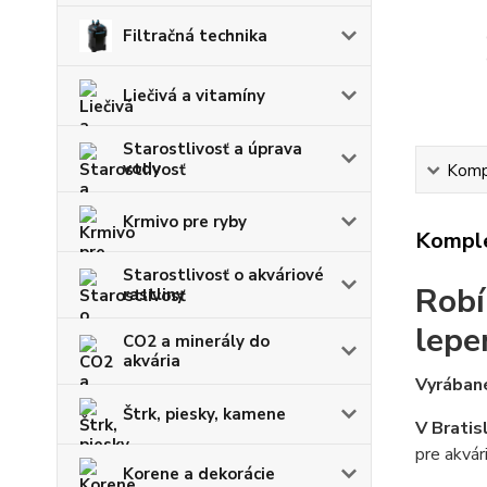
Filtračná technika
Liečivá a vitamíny
Starostlivosť a úprava
vody
Kompl
Krmivo pre ryby
Komple
Starostlivosť o akváriové
Robí
rastliny
lepe
CO2 a minerály do
akvária
Vyrábané
Štrk, piesky, kamene
V Bratis
pre akvár
Korene a dekorácie