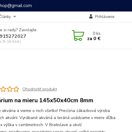
ashop@gmail.com
Články
Prihlásenie
e si rady? Zavolajte.
0
ks
915272027
za
0 €
a, 8-16 hod.)
Ohodnotiť produkt
rium na mieru 145x50x40cm 8mm
 akvária a vieme o nich všetko! Precízna zákazková výroba
ch akvárií. Vyrábané akváriá a teráriá uvádzame v miere dĺžka
 x výška v centimetroch. V Bratislave a okolí
e: zriaďovanie, pravidelný servis akvarií, veľké projekty,