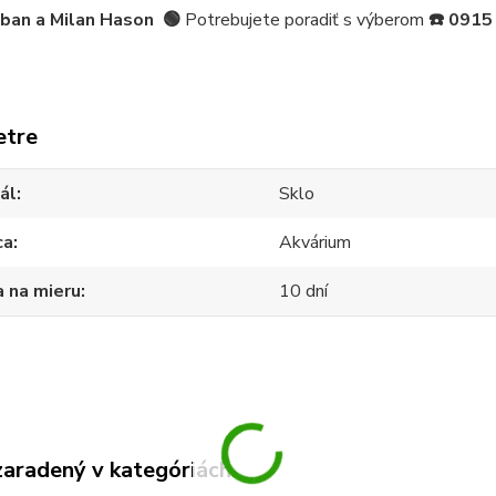
iban a Milan Hason
🟢
Potrebujete poradiť s výberom
☎️
0915
etre
ál
Sklo
ca
Akvárium
 na mieru
10 dní
zaradený v kategóriách