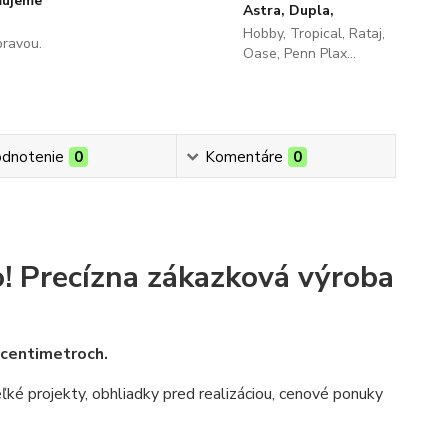
ňujeme
Astra, Dupla,
Hobby, Tropical, Rataj,
pravou.
Oase, Penn Plax...
dnotenie
0
Komentáre
0
!
Precízna zákazková výroba
v centimetroch.
veľké projekty, obhliadky pred realizáciou, cenové ponuky