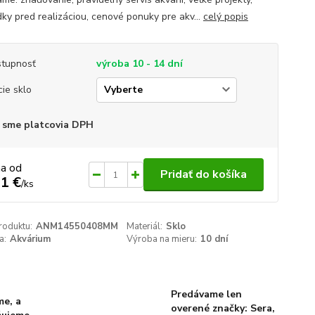
dky pred realizáciou, cenové ponuky pre akv...
celý popis
tupnosť
výroba 10 - 14 dní
cie sklo
 sme platcovia DPH
na od
Pridať do košíka
1 €
/
ks
roduktu:
ANM14550408MM
Materiál:
Sklo
a:
Akvárium
Výroba na mieru:
10 dní
Predávame len
me, a
overené značky: Sera,