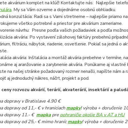
ete akvárium komplet na kľúč! Kontaktujte nás: Najlepšie telef
mulára
. My sa Vám ozveme a dojednáme osobnú obhliadku.
dná konzultácia: Radi sa s Vami stretneme – najlepšie priamo n
rokujeme všetko potrebné a priestor pre akvárium zameriame.
vorenie návrhu: Presne podľa vašich požiadaviek a podľa možnost
lizácia akvária: Po vystavení zálohovej faktúry prebehnú prípadn
árium, filtráciu, nábytok, riadenie, osvetlenie. Pokiaľ sa jedná o
ste.
talácia akvária: Inštalácia a montáž akvária prebehne v termíne,
onáme aj aranžovanie a zarybnenie akvária. Ponúkame aj vlastné k
ste na našej stránke požadovaný rozmer nenašli, napíšte nám a 
pojiť aj jednoduchý nákres, náčrt, projekt a pod.
eny rozvozu akvárií, terárií, akvaterárií, insektárií a paludá
a dopravy v Bratislave 4.90 €
a dopravy od 11,- € v hraniciach
mapky
! výroba + doručenie 1
a dopravy 11.- €
mapka
pre
pohraničie okolie BA v AT a HU
a dopravy od 25,- € mimo hraníc
mapky
! výroba + doručenie 2