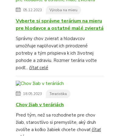
05.12.2023
Výroba na mieru
Vyberte si správne terárium na mieru
pre hlodavce a ostatné malé zvieratá
Správny chov zvierat a hlodavcov
umožňuje naplňovať ich prirodzené
potreby a tým prispieva k ich životnej
pohode a zdraviu. Rozmer terária voľte
podľ...
čítať celé
18.05.2023
Teraristika
Chov žiab v teráriách
Pred tým, než sa rozhodnete pre chov
žiab, starostlivo si premyslite, aký druh
zvolíte a koľko žabiek chcete chovať
čítať