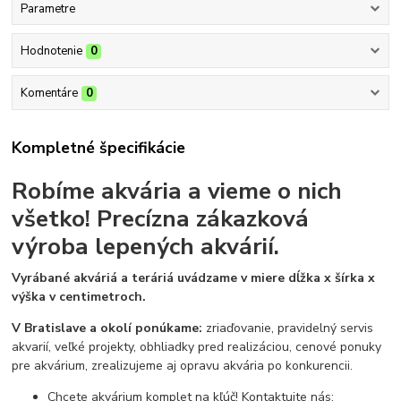
Parametre
Hodnotenie
0
Komentáre
0
Kompletné špecifikácie
Robíme akvária a vieme o nich
všetko!
Precízna zákazková
výroba lepených akvárií.
Vyrábané akváriá a teráriá uvádzame v miere dĺžka x šírka x
výška v centimetroch.
V Bratislave a okolí ponúkame:
zriaďovanie, pravidelný servis
akvarií, veľké projekty, obhliadky pred realizáciou, cenové ponuky
pre akvárium, zrealizujeme aj opravu akvária po konkurencii.
Chcete akvárium komplet na kľúč! Kontaktujte nás: