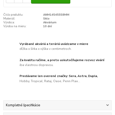
Číslo produktu:
ANM14545558MM
Materiál:
Sklo
Výrobca:
Akvárium
Výroba na mieru:
10 dní
Vyrábané akváriá a teráriá uvádzame v miere
dĺžka x šírka x výška v centimetroch.
Za kvalitu ručíme, a preto uskutočňujeme rozvoz vivárií
iba vlastnou dopravou.
Predávame len overené značky: Sera, Astra, Dupla,
Hobby, Tropical, Rataj, Oase, Penn Plax...
Kompletné špecifikácie