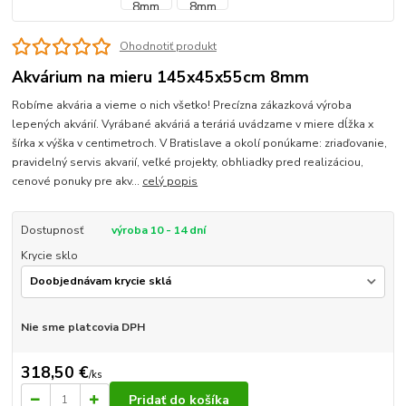
Ohodnotiť produkt
Akvárium na mieru 145x45x55cm 8mm
Robíme akvária a vieme o nich všetko! Precízna zákazková výroba
lepených akvárií. Vyrábané akváriá a teráriá uvádzame v miere dĺžka x
šírka x výška v centimetroch. V Bratislave a okolí ponúkame: zriaďovanie,
pravidelný servis akvarií, veľké projekty, obhliadky pred realizáciou,
cenové ponuky pre akv...
celý popis
Dostupnosť
výroba 10 - 14 dní
Krycie sklo
Nie sme platcovia DPH
318,50 €
/
ks
Pridať do košíka