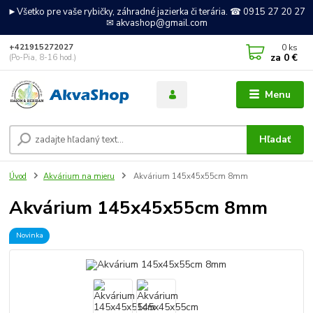
►Všetko pre vaše rybičky, záhradné jazierka či terária. ☎ 0915 27 20 27
✉ akvashop@gmail.com
0
ks
+421915272027
za
0 €
(Po-Pia, 8-16 hod.)
Menu
Hľadať
Úvod
Akvárium na mieru
Akvárium 145x45x55cm 8mm
Akvárium 145x45x55cm 8mm
Novinka