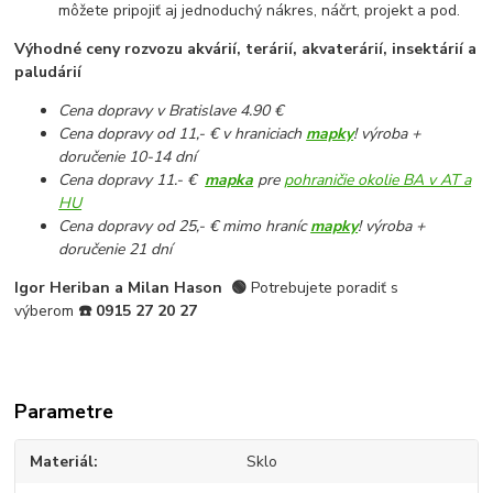
môžete pripojiť aj jednoduchý nákres, náčrt, projekt a pod.
Výhodné ceny rozvozu akvárií, terárií, akvaterárií, insektárií a
paludárií
Cena dopravy v Bratislave 4.90 €
Cena dopravy od 11,- € v hraniciach
mapky
! výroba +
doručenie 10-14 dní
Cena dopravy 11.- €
mapka
pre
pohraničie okolie BA v AT a
HU
Cena dopravy od 25,- € mimo hraníc
mapky
! výroba +
doručenie 21 dní
Igor Heriban a Milan Hason
🟢
Potrebujete poradiť s
výberom
☎️
0915 27 20 27
Parametre
Materiál
Sklo