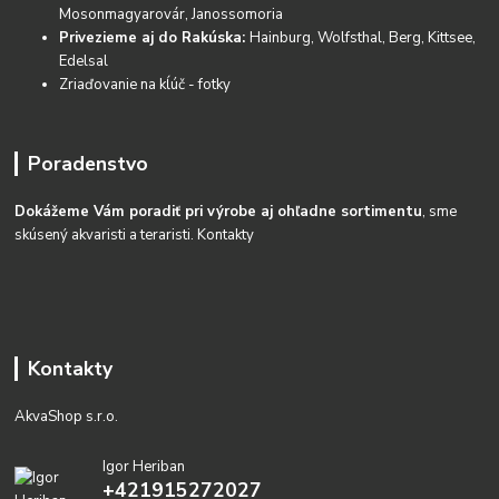
Mosonmagyarovár, Janossomoria
Privezieme aj do Rakúska:
Hainburg, Wolfsthal, Berg, Kittsee,
Edelsal
Zriaďovanie na kĺúč - fotky
Poradenstvo
Dokážeme Vám poradiť pri výrobe aj ohľadne sortimentu
, sme
skúsený akvaristi a teraristi.
Kontakty
Kontakty
AkvaShop s.r.o.
Igor Heriban
+421915272027