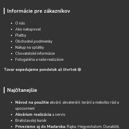
Informácie pre zákazníkov
O nás
Ako nakupovať
Platby
Obchodné podmienky
Nákup na splátky
Chovateľské informácie
Fotogaléria a naše realizácie
Tovar expedujeme pondelok až štvrtok
🟢
Najčítanejšie
Návod na použitie
akvárií, akvaterárií, terárií a niekoľko rád a
upozornení
Akvárium realizácia
a servis
Bratislavský kuriér
Privezieme aj do Maďarska:
Rajka, Hegyeshalom, Dunakiliti,