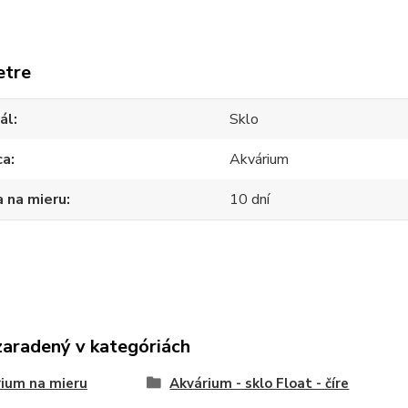
etre
ál
Sklo
ca
Akvárium
 na mieru
10 dní
zaradený v kategóriách
ium na mieru
Akvárium - sklo Float - číre