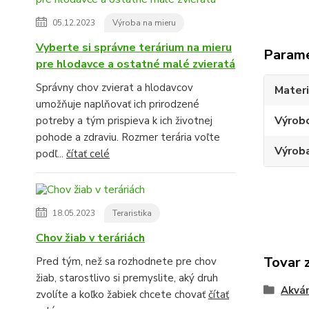
05.12.2023
Výroba na mieru
Vyberte si správne terárium na mieru
Param
pre hlodavce a ostatné malé zvieratá
Správny chov zvierat a hlodavcov
Materi
umožňuje naplňovať ich prirodzené
Výrob
potreby a tým prispieva k ich životnej
pohode a zdraviu. Rozmer terária voľte
Výroba
podľ...
čítať celé
18.05.2023
Teraristika
Chov žiab v teráriách
Tovar 
Pred tým, než sa rozhodnete pre chov
žiab, starostlivo si premyslite, aký druh
Akvár
zvolíte a koľko žabiek chcete chovať
čítať