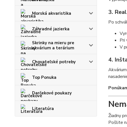
3. Real
Morská akvaristika
Po schvál
Záhradné jazierka
Vyr
Pri
Skrinky na mieru pre
V p
akvárium a terárium
4. Inšt
Chovateľské potreby
Akvárium 
nasadenie
Top Ponuka
Ponúkame
Darčekové poukazy
Nemá
Literatúra
Žiadny p
Pošlite n