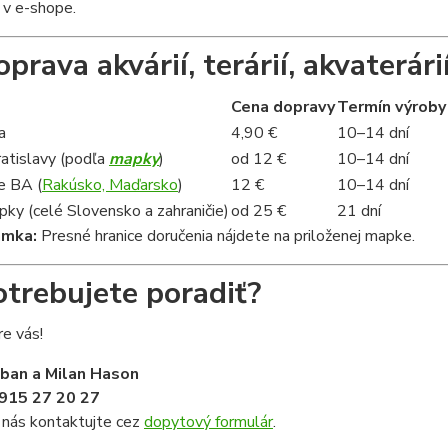
 v e-shope.
prava akvárií, terárií, akvaterárií
Cena dopravy
Termín výroby
a
4,90 €
10–14 dní
ratislavy (podľa
mapky
)
od 12 €
10–14 dní
e BA (
Rakúsko, Maďarsko
)
12 €
10–14 dní
ky (celé Slovensko a zahraničie)
od 25 €
21 dní
ámka:
Presné hranice doručenia nájdete na priloženej mapke.
otrebujete poradiť?
e vás!
iban a Milan Hason
915 27 20 27
 nás kontaktujte cez
dopytový formulár
.