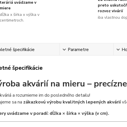
teráriá uvádzame v
preto uskutoč
miere
rozvoz vivárií
dĺžka x šírka x výška v
iba vlastnou do
centimetroch.
etné špecifikácie
Parametre
Ho
tné špecifikácie
ýroba akvárií na mieru – precízne
kváriá a rozumieme im do posledného detailu!
zujeme sa na
zákazkovú výrobu kvalitných lepených akvárií
vše
ry uvádzame v poradí: dĺžka × šírka × výška (v cm).