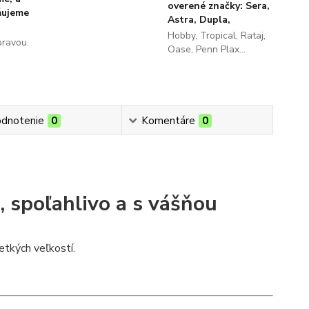
overené značky: Sera,
ňujeme
Astra, Dupla,
Hobby, Tropical, Rataj,
pravou.
Oase, Penn Plax...
dnotenie
0
Komentáre
0
, spoľahlivo a s vášňou
tkých veľkostí.