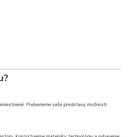
u?
 umiestnené. Preberieme vaše predstavy, možnosti
estoru. Konzultujeme materiály, technológiu a vybavenie.