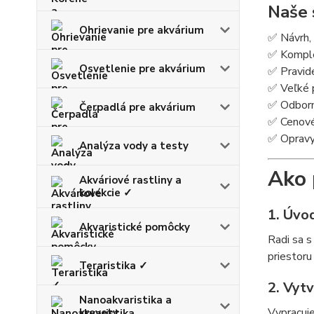
Naše 
Ohrievanie pre akvárium
✅ Návrh, 
✅ Komplet
Osvetlenie pre akvárium
✅ Pravide
✅ Veľké p
✅ Odborné
Čerpadlá pre akvárium
✅ Cenové
✅ Opravy 
Analýza vody a testy
Ako 
Akváriové rastliny a
kolekcie ✓
1. Úvo
Akvaristické pomôcky
Radi sa s
priestoru
Teraristika ✓
2. Vyt
Nanoakvaristika a
Vypracuje
krevety