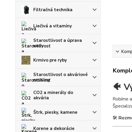
Filtračná technika
Liečivá a vitamíny
Starostlivosť a úprava
vody
Kompl
Krmivo pre ryby
Komple
Starostlivosť o akváriové
rastliny
🐠 V
CO2 a minerály do
akvária
Robíme a
Špeciali
Štrk, piesky, kamene
🛠
Rozme
Korene a dekorácie