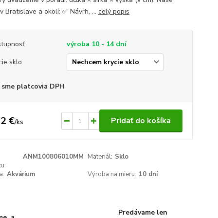
v Bratislave a okolí: ✅ Návrh, ...
celý popis
tupnosť
výroba 10 - 14 dní
cie sklo
 sme platcovia DPH
2 €
Pridať do košíka
/
ks
ANM100806010MM
Materiál:
Sklo
u:
a:
Akvárium
Výroba na mieru:
10 dní
Predávame len
me, a