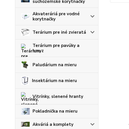
suchozemské korytnačky
Akvateráriá pre vodné
korytnačky
Terárium pre iné zvieratá
Terárium pre pavúky a
hmyz
Paludárium na mieru
Insektárium na mieru
Vitrínky, slenené hranty
Pokladnička na mieru
Akváriá a komplety