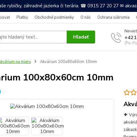
še rybičky, záhradné jazierka či terária. ☎ 0915 27 20 27 ✉ akv
povať
Platby
Obchodné podmienky
O nás
Ochrana súkromia
Neviet
Hľadať
+421
(Po-Pi
kvárium na mieru
Akvárium 100x80x60cm 10mm
árium 100x80x60cm 10mm
Akvá
🐠 Výr
akvári
zákazk
Rozmer