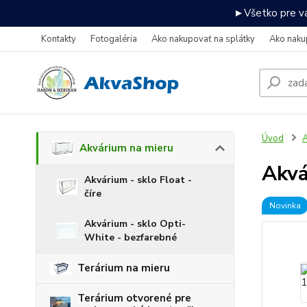
►Všetko pre va
Kontakty
Fotogaléria
Ako nakupovať na splátky
Ako naku
Úvod
A
Akvárium na mieru
Akv
Akvárium - sklo Float -
číre
Novinka
Akvárium - sklo Opti-
White - bezfarebné
Terárium na mieru
Terárium otvorené pre