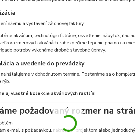
izácia
ení návrhu a vystavení zálohovej faktúry:
obíme akvárium, technológiu filtrácie, osvetlenie, nábytok, riadia
 veľkorozmerových akváriách zabezpečíme lepenie priamo na mie
rípade potreby vykonáme drobné stavebné úpravy.
alácia a uvedenie do prevádzky
nainštalujeme v dohodnutom termíne. Postaráme sa o kompletnú 
 rýb.
 aj vlastné kolekcie akváriových rastlín!
me požadovaný rozmer na strá
roblém!
ám e-mail s požiadavkou, nákresom, projektom alebo jednoduchým