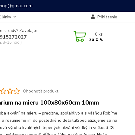
ashop@gmail.com
Články
Prihlásenie
e si rady? Zavolajte.
0
ks
915272027
za
0 €
a, 8-16 hod.)
Ohodnotiť produkt
rium na mieru 100x80x60cm 10mm
oba akvárií na mieru – precízne, spoľahlivo a s vášňou Robíme
á a rozumieme im do posledného detailu!Špecializujeme sa na
ovú výrobu kvalitných lepených akvárií všetkých veľkostí. 🛠
y uvádzame v poradí: dĺžka × šírka × výška (v cm). Naše