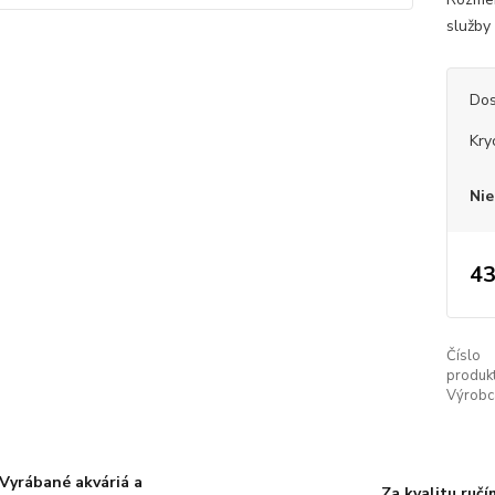
služby 
Dos
Kry
Nie
43
Číslo
produkt
Výrobc
Vyrábané akváriá a
Za kvalitu ručí