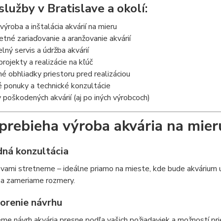
služby v Bratislave a okolí:
výroba a inštalácia akvárií na mieru
né zariaďovanie a aranžovanie akvárií
lný servis a údržba akvárií
rojekty a realizácie na kľúč
 obhliadky priestoru pred realizáciou
 ponuky a technické konzultácie
poškodených akvárií (aj po iných výrobcoch)
prebieha výroba akvária na mier
dná konzultácia
 vami stretneme – ideálne priamo na mieste, kde bude akvárium
 a zameriame rozmery.
vorenie návrhu
me návrh akvária presne podľa vašich požiadaviek a možností pri