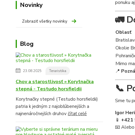
ponuku aj
Novinky
🚛 Do
Zobraziť všetky novinky
Oblasť
Bratislav
Blog
Okolie B
Pohraniči
Mimo map
📍
Pozn
23.08.2025
Teraristika
Chov a starostlivosť » Korytnačka
📞 P
stepná - Testudo horsfieldii
Korytnačky stepné (Testudo horsfieldii)
Sme tu pr
patria k jedným z najobľúbenejších a
Igor Her
najnenáročnejších druhov
čítať celé
📱
+421 
📧 Alebo