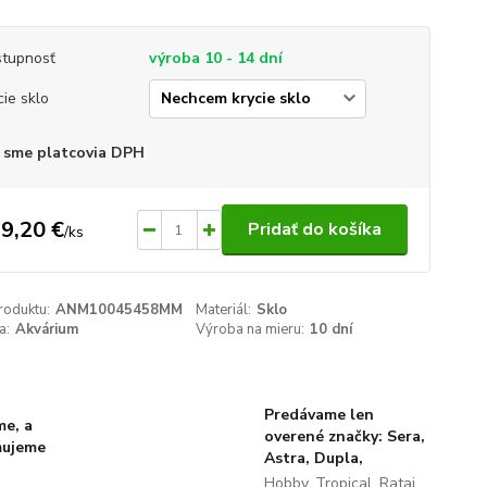
tupnosť
výroba 10 - 14 dní
cie sklo
 sme platcovia DPH
9,20 €
Pridať do košíka
/
ks
roduktu:
ANM10045458MM
Materiál:
Sklo
a:
Akvárium
Výroba na mieru:
10 dní
Predávame len
me, a
overené značky: Sera,
ňujeme
Astra, Dupla,
Hobby, Tropical, Rataj,