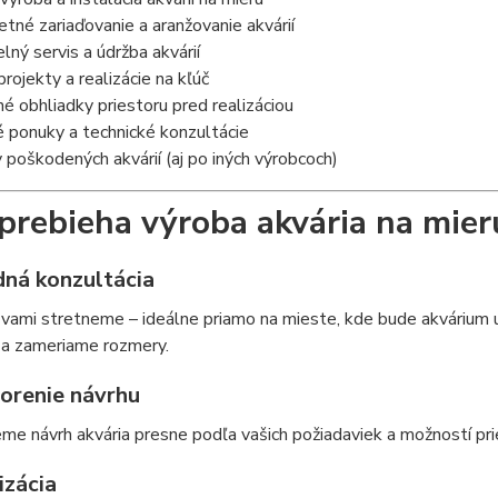
né zariaďovanie a aranžovanie akvárií
lný servis a údržba akvárií
rojekty a realizácie na kľúč
 obhliadky priestoru pred realizáciou
 ponuky a technické konzultácie
poškodených akvárií (aj po iných výrobcoch)
prebieha výroba akvária na mier
dná konzultácia
 vami stretneme – ideálne priamo na mieste, kde bude akvárium
 a zameriame rozmery.
vorenie návrhu
me návrh akvária presne podľa vašich požiadaviek a možností pri
izácia