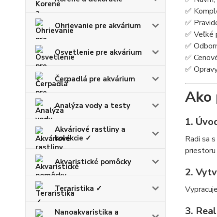
✅ Komplet
✅ Pravide
Ohrievanie pre akvárium
✅ Veľké p
✅ Odborné
Osvetlenie pre akvárium
✅ Cenové
✅ Opravy 
Čerpadlá pre akvárium
Ako 
Analýza vody a testy
1. Úvo
Akváriové rastliny a
kolekcie ✓
Radi sa s
priestoru
Akvaristické pomôcky
2. Vyt
Teraristika ✓
Vypracuje
3. Real
Nanoakvaristika a