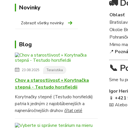
🚛 Do
Novinky
Oblasť
Bratislav
Zobraziť všetky novinky
Okolie B
Pohraniči
Blog
Mimo map
📍
Pozn
📞 P
23.08.2025
Teraristika
Sme tu pr
Chov a starostlivosť » Korytnačka
stepná - Testudo horsfieldii
Igor Her
Korytnačky stepné (Testudo horsfieldii)
📱
+421 
patria k jedným z najobľúbenejších a
📧 Alebo
najnenáročnejších druhov
čítať celé