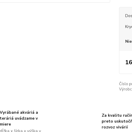
Dos
Kry
Nie
16
Číslo p
Výrobc
Vyrábané akváriá a
Za kvalitu ručí
teráriá uvádzame v
preto uskutoč
miere
rozvoz vivárií
dĺžka x šírka x výška v