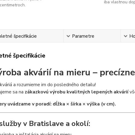
iba vlastnou do
centimetroch.
etné špecifikácie
Parametre
Ho
tné špecifikácie
ýroba akvárií na mieru – precízne
kváriá a rozumieme im do posledného detailu!
zujeme sa na
zákazkovú výrobu kvalitných lepených akvárií
vše
ry uvádzame v poradí: dĺžka × šírka × výška (v cm).
služby v Bratislave a okolí:
výroba a inštalácia akvárií na mieru