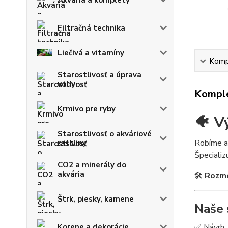
Filtračná technika
Liečivá a vitamíny
Kompl
Starostlivosť a úprava
vody
Komple
Krmivo pre ryby
🐠 V
Starostlivosť o akváriové
Robíme a
rastliny
Špeciali
CO2 a minerály do
akvária
🛠
Rozme
Štrk, piesky, kamene
Naše 
Korene a dekorácie
✅ Návrh, 