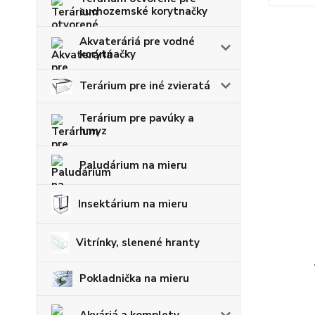
suchozemské korytnačky
Akvateráriá pre vodné
korytnačky
Terárium pre iné zvieratá
Terárium pre pavúky a
hmyz
Paludárium na mieru
Insektárium na mieru
Vitrínky, slenené hranty
Pokladnička na mieru
Akváriá a komplety