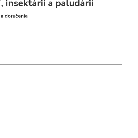
, insektárií a paludárií
 a doručenia