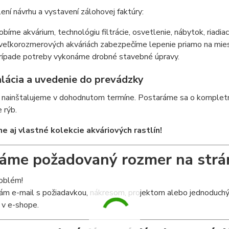
ení návrhu a vystavení zálohovej faktúry:
obíme akvárium, technológiu filtrácie, osvetlenie, nábytok, riadia
 veľkorozmerových akváriách zabezpečíme lepenie priamo na mie
rípade potreby vykonáme drobné stavebné úpravy.
alácia a uvedenie do prevádzky
nainštalujeme v dohodnutom termíne. Postaráme sa o kompletnú 
 rýb.
 aj vlastné kolekcie akváriových rastlín!
me požadovaný rozmer na strá
roblém!
ám e-mail s požiadavkou, nákresom, projektom alebo jednoduchým
 v e-shope.