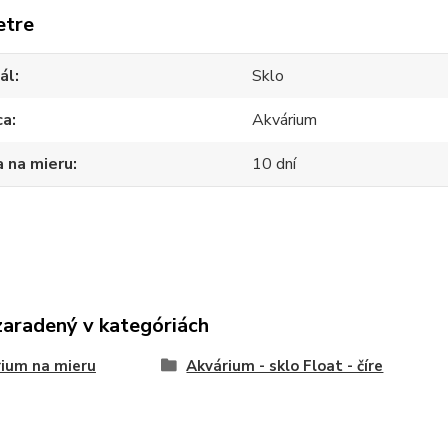
etre
ál
Sklo
ca
Akvárium
 na mieru
10 dní
zaradený v kategóriách
ium na mieru
Akvárium - sklo Float - číre