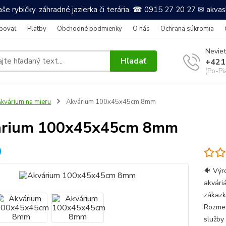
še rybičky, záhradné jazierka či terária. ☎ 0915 27 20 27 ✉ akv
povať
Platby
Obchodné podmienky
O nás
Ochrana súkromia
Neviet
Hľadať
+421
(Po-Pi
kvárium na mieru
Akvárium 100x45x45cm 8mm
árium 100x45x45cm 8mm
🐠 Výr
akvári
zákazk
Rozmer
služby 