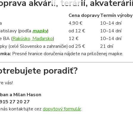
prava akvárií, terárií, akvaterárií
Cena dopravy
Termín výroby
a
4,90 €
10–14 dní
ratislavy (podľa
mapky
)
od 12 €
10–14 dní
e BA (
Rakúsko, Maďarsko
)
12 €
10–14 dní
ky (celé Slovensko a zahraničie)
od 25 €
21 dní
ámka:
Presné hranice doručenia nájdete na priloženej mapke.
otrebujete poradiť?
e vás!
iban a Milan Hason
915 27 20 27
 nás kontaktujte cez
dopytový formulár
.