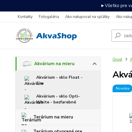
►Všetko pre va
Kontakty
Fotogaléria
Ako nakupovať na splátky
Ako naku
Úvod
A
Akvárium na mieru
Akv
Akvárium - sklo Float -
číre
Novinka
Akvárium - sklo Opti-
White - bezfarebné
Terárium na mieru
Terárium otvorené pre