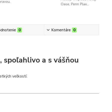
pravou.
Oase, Penn Plax...
dnotenie
0
Komentáre
0
, spoľahlivo a s vášňou
tkých veľkostí.