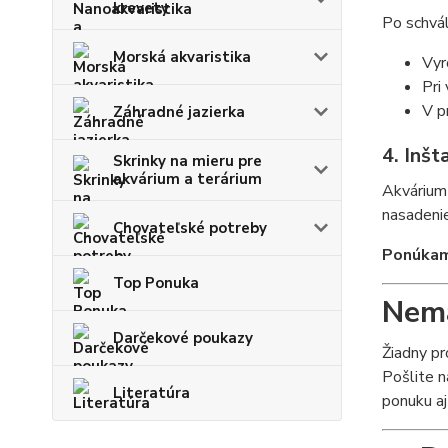
krevety
Po schvál
Morská akvaristika
Vyr
Pri
V p
Záhradné jazierka
4. Inšt
Skrinky na mieru pre
akvárium a terárium
Akvárium 
nasadenie
Chovateľské potreby
Ponúkame
Top Ponuka
Nemá
Darčekové poukazy
Žiadny p
Pošlite n
Literatúra
ponuku aj