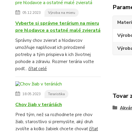
Param
05.12.2023
Výroba na mieru
Materi
Vyberte si správne terárium na mieru
pre hlodavce a ostatné malé zvieratá
Výrob
Správny chov zvierat a hlodavcov
umožňuje naplňovať ich prirodzené
Výroba
potreby a tým prispieva k ich životnej
pohode a zdraviu. Rozmer terária voľte
podľ...
čítať celé
18.05.2023
Teraristika
Tovar 
Chov žiab v teráriách
Akvár
Pred tým, než sa rozhodnete pre chov
žiab, starostlivo si premyslite, aký druh
zvolíte a koľko žabiek chcete chovať
čítať