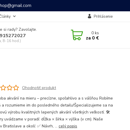
ashop@gmail.com
Články
Prihlásenie
e si rady? Zavolajte.
0
ks
915272027
za
0 €
a, 8-16 hod.)
Ohodnotiť produkt
oba akvárií na mieru – precízne, spoľahlivo a s vášňou Robíme
á a rozumieme im do posledného detailu!Špecializujeme sa na
ovú výrobu kvalitných lepených akvárií všetkých veľkostí. 🛠
y uvádzame v poradí: dĺžka × šírka × výška (v cm). Naše
v Bratislave a okolí: ✅ Návrh, ...
celý popis