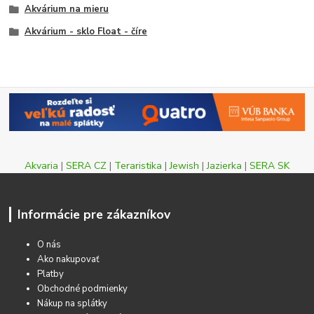
Akvárium na mieru
Akvárium - sklo Float - číre
Akvaria
|
SERA CZ
|
Teraristika
|
Jewish
|
Jazierka
|
SERA SK
Informácie pre zákazníkov
O nás
Ako nakupovať
Platby
Obchodné podmienky
Nákup na splátky