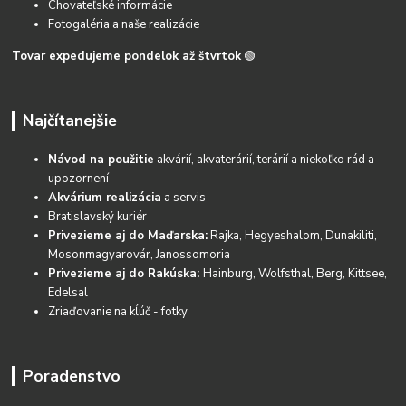
Chovateľské informácie
Fotogaléria a naše realizácie
Tovar expedujeme pondelok až štvrtok
🟢
Najčítanejšie
Návod na použitie
akvárií, akvaterárií, terárií a niekoľko rád a
upozornení
Akvárium realizácia
a servis
Bratislavský kuriér
Privezieme aj do Maďarska:
Rajka, Hegyeshalom, Dunakiliti,
Mosonmagyarovár, Janossomoria
Privezieme aj do Rakúska:
Hainburg, Wolfsthal, Berg, Kittsee,
Edelsal
Zriaďovanie na kĺúč - fotky
Poradenstvo