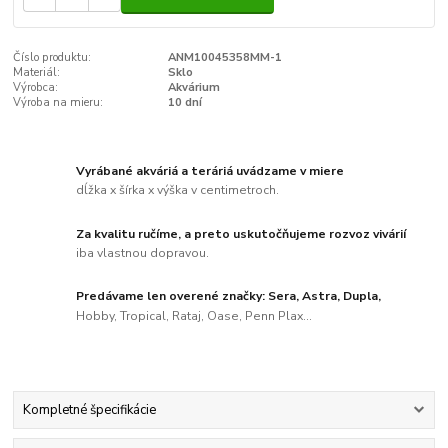
Číslo produktu:
ANM10045358MM-1
Materiál:
Sklo
Výrobca:
Akvárium
Výroba na mieru:
10 dní
Vyrábané akváriá a teráriá uvádzame v miere
dĺžka x šírka x výška v centimetroch.
Za kvalitu ručíme, a preto uskutočňujeme rozvoz vivárií
iba vlastnou dopravou.
Predávame len overené značky: Sera, Astra, Dupla,
Hobby, Tropical, Rataj, Oase, Penn Plax...
Kompletné špecifikácie