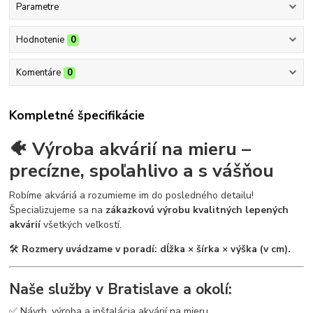
Parametre
Hodnotenie
0
Komentáre
0
Kompletné špecifikácie
🐠 Výroba akvárií na mieru –
precízne, spoľahlivo a s vášňou
Robíme akváriá a rozumieme im do posledného detailu!
Špecializujeme sa na
zákazkovú výrobu kvalitných lepených
akvárií
všetkých veľkostí.
🛠
Rozmery uvádzame v poradí: dĺžka × šírka × výška (v cm).
Naše služby v Bratislave a okolí:
✅ Návrh, výroba a inštalácia akvárií na mieru