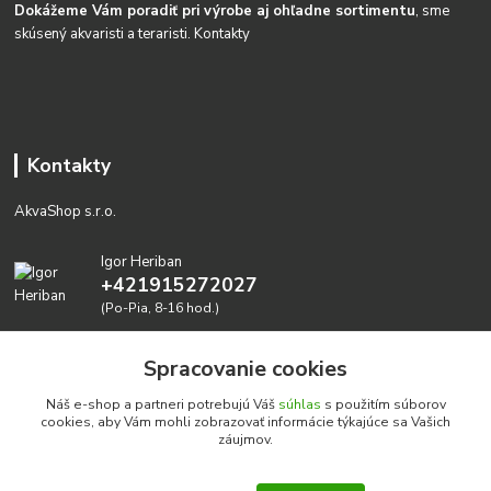
Dokážeme Vám poradiť pri výrobe aj ohľadne sortimentu
, sme
skúsený akvaristi a teraristi.
Kontakty
Kontakty
AkvaShop s.r.o.
Igor Heriban
+421915272027
(Po-Pia, 8-16 hod.)
akvashop@gmail.com
Spracovanie cookies
Náš e-shop a partneri potrebujú Váš
súhlas
s použitím súborov
cookies, aby Vám mohli zobrazovať informácie týkajúce sa Vašich
záujmov.