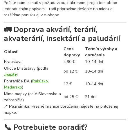
Pošlite nám e-mail s požiadavkou, nákresom, projektom alebo
jednoduchým popisom – radi pripravíme riešenie na mieru a
rozšírime ponuku aj v e-shope.
🚛 Doprava akvárií, terárií,
akvaterárií, insektárií a paludárií
Cena
Termín výroby a
Oblasť
dopravy
doručenia
Bratislava
4,90 €
10–14 dní
Okolie Bratislavy (podľa
od 12 €
10–14 dní
mapky
)
Pohraničie BA (
Rakúsko,
12 €
10–14 dní
Maďarsko
)
Mimo mapky (celé Slovensko a
od 25 €
21 dní
zahraničie)
📍
Poznámka:
Presné hranice doručenia nájdete na priloženej
mapke.
📞 Potrebujete poradiť?