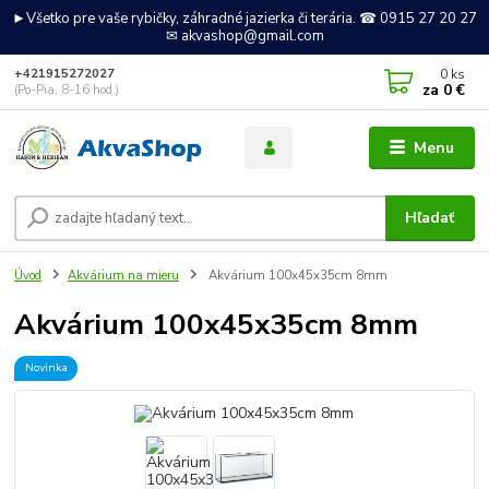
►Všetko pre vaše rybičky, záhradné jazierka či terária. ☎ 0915 27 20 27
✉ akvashop@gmail.com
0
ks
+421915272027
za
0 €
(Po-Pia, 8-16 hod.)
Menu
Hľadať
Úvod
Akvárium na mieru
Akvárium 100x45x35cm 8mm
Akvárium 100x45x35cm 8mm
Novinka