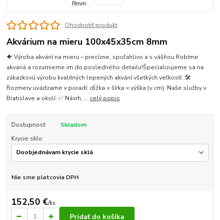
Ohodnotiť produkt
Akvárium na mieru 100x45x35cm 8mm
🐠 Výroba akvárií na mieru – precízne, spoľahlivo a s vášňou Robíme
akváriá a rozumieme im do posledného detailu!Špecializujeme sa na
zákazkovú výrobu kvalitných lepených akvárií všetkých veľkostí. 🛠
Rozmery uvádzame v poradí: dĺžka × šírka × výška (v cm). Naše služby v
Bratislave a okolí: ✅ Návrh, ...
celý popis
Dostupnosť
Skladom
Krycie sklo
Nie sme platcovia DPH
152,50 €
/
ks
Pridať do košíka