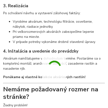
3. Realizácia
Po schválení návrhu a vystavení zálohovej faktúry:
Vyrobíme akvárium, technológiu filtrácie, osvetlenie,
nábytok, riadiace jednotky.
Pri veľkorozmerových akváriách zabezpečíme lepenie
priamo na mieste.
V prípade potreby vykonáme drobné stavebné úpravy.
4. Inštalácia a uvedenie do prevádzky
Akvárium nainštalujeme v dohodnutom termíne. Postaráme sa o
kompletnú montáž, aranžovanie dekorácií, zasadenie rastlín a
nasadenie rýb.
Ponúkame aj vlastné kolekcie akváriových rastlín!
Nemáme požadovaný rozmer na
stránke?
Žiadny problém!